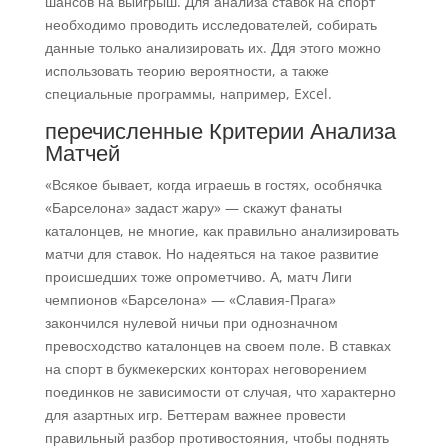
шансов на выигрыш. Для анализа ставок на спорт
необходимо проводить исследователей, собирать
данные только анализировать их. Ддя этого можно
использовать теорию вероятности, а также
специальные программы, например, Excel.
перечисленные Критерии Анализа
Матчей
«Всякое бывает, когда играешь в гостях, особнячка
«Барселона» задаст жару» — скажут фанаты
каталонцев, не многие, как правильно анализировать
матчи для ставок. Но надеяться на такое развитие
происшедших тоже опрометчиво. А, матч Лиги
чемпионов «Барселона» — «Славия-Прага»
закончился нулевой ничьи при однозначном
превосходство каталонцев на своем поле. В ставках
на спорт в букмекерских конторах неговорением
поединков не зависимости от случая, что характерно
для азартных игр. Беттерам важнее провести
правильный разбор противостояния, чтобы поднять