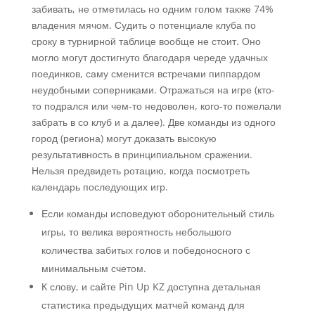
забивать, не отметилась но одним голом также 74%
владения мячом. Судить о потенциале клуба по
сроку в турнирной таблице вообще не стоит. Оно
могло могут достигнуто благодаря череде удачных
поединков, саму сменится встречами пиппардом
неудобными соперниками. Отражаться на игре (кто-
то подрался или чем-то недоволен, кого-то пожелали
забрать в со клуб и а далее). Две команды из одного
город (региона) могут доказать высокую
результативность в принципиальном сражении.
Нельзя предвидеть ротацию, когда посмотреть
календарь последующих игр.
Если команды исповедуют оборонительный стиль
игры, то велика вероятность небольшого
количества забитых голов и победоносного с
минимальным счетом.
К слову, и сайте Pin Up KZ доступна детальная
статистика предыдущих матчей команд для