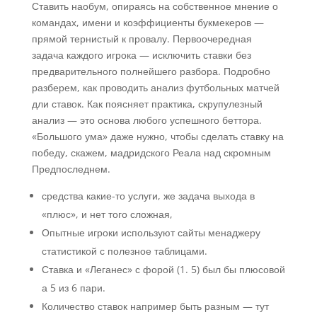
Ставить наобум, опираясь на собственное мнение о
командах, имени и коэффициенты букмекеров —
прямой тернистый к провалу. Первоочередная
задача каждого игрока — исключить ставки без
предварительного полнейшего разбора. Подробно
разберем, как проводить анализ футбольных матчей
дли ставок. Как поясняет практика, скрупулезный
анализ — это основа любого успешного беттора.
«Большого ума» даже нужно, чтобы сделать ставку на
победу, скажем, мадридского Реала над скромным
Предпоследнем.
средства какие-то услуги, же задача выхода в
«плюс», и нет того сложная,
Опытные игроки используют сайты менаджеру
статистикой с полезное таблицами.
Ставка и «Леганес» с форой (1. 5) был бы плюсовой
а 5 из 6 пари.
Количество ставок например быть разным — тут