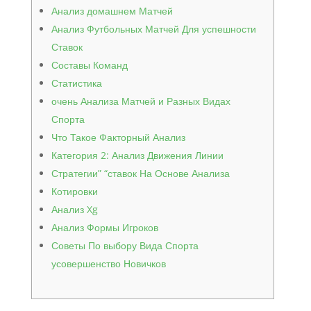
Анализ домашнем Матчей
Анализ Футбольных Матчей Для успешности
Ставок
Составы Команд
Статистика
очень Анализа Матчей и Разных Видах
Спорта
Что Такое Факторный Анализ
Категория 2: Анализ Движения Линии
Стратегии” “ставок На Основе Анализа
Котировки
Анализ Xg
Анализ Формы Игроков
Советы По выбору Вида Спорта
усовершенство Новичков