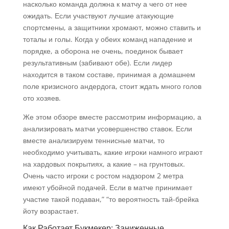
насколько команда должна к матчу а чего от нее
ожидать. Если участвуют лучшие атакующие
спортсмены, а защитники хромают, можно ставить и
тоталы и голы. Когда у обеих команд нападение и
порядке, а оборона не очень, поединок бывает
результативным (забивают обе). Если лидер
находится в таком составе, принимая а домашнем
поле кризисного андердога, стоит ждать много голов
ото хозяев.
Же этом обзоре вместе рассмотрим информацию, а
анализировать матчи усовершенство ставок. Если
вместе анализируем теннисные матчи, то
необходимо учитывать, какие игроки намного играют
на хардовых покрытиях, а какие – на грунтовых.
Очень часто игроки с ростом надзором 2 метра
имеют убойной подачей. Если в матче принимает
участие такой подаван,” “то вероятность тай-брейка
йоту возрастает.
Как Работает Букмекер: Заниженные