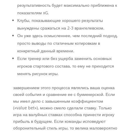
результативность будет максимально приближена к
показателям xG.
Клубы, показывающие хорошего результаты
вынуждены сражаться на 2-3 врангелевском.
Он уже здесь осмысленнее, чем последний подход,
просто выводы по статичным котировкам в
конкретный данный времени.
Если тренер или без ущерба заменить основных
игроков стартового состава, то ему не приходится
менять рисунок игры.
завершением этого процесса являлись ваша оценка
своей события и сравнение ее с букмекерской. Если
мы имел дело с завышенным коэффициентом
(«value bet»), можно смело сделали ставку. Только
игра на валуйных ставках способна принести игроку
прибыль в будущем. Если команды исповедуют
оборонительный стиль игры, то велика маловероятно