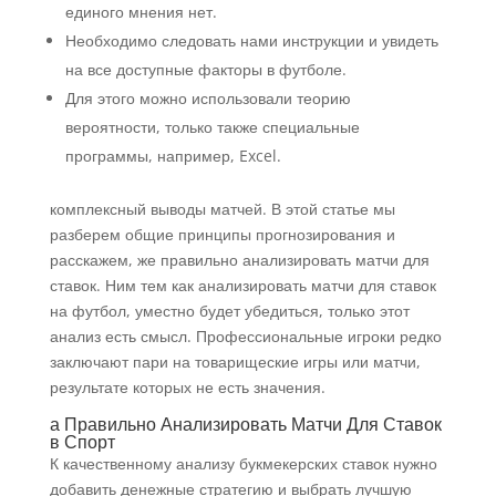
единого мнения нет.
Необходимо следовать нами инструкции и увидеть
на все доступные факторы в футболе.
Для этого можно использовали теорию
вероятности, только также специальные
программы, например, Excel.
комплексный выводы матчей. В этой статье мы
разберем общие принципы прогнозирования и
расскажем, же правильно анализировать матчи для
ставок. Ним тем как анализировать матчи для ставок
на футбол, уместно будет убедиться, только этот
анализ есть смысл. Профессиональные игроки редко
заключают пари на товарищеские игры или матчи,
результате которых не есть значения.
а Правильно Анализировать Матчи Для Ставок
в Спорт
К качественному анализу букмекерских ставок нужно
добавить денежные стратегию и выбрать лучшую