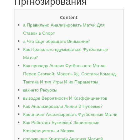
Пргнозирования
Content
а Правильно Анализировать Матчи Для
Ставок а Спорт
а Что Еще обращать Внимание?
Как Правильно вдумываться Футбольные
Матчи?
Как проведу Анализ Футбольного Матча
Перед Ставкой: Модель Xg, Составы Команд,
Тактика И тип Игры И их Параметры
какието Ресурсы
выводов Вероятности И Коэффициентов
Как Анализировали Линии В Нулевые?
Как значит Анализировать Футбольные Матчи
Как Работает Букмекер: Заниженные
Коэффициенты и Маржа
следующие Критерии Анализа Матчей