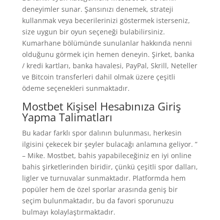
deneyimler sunar. Şansınızı denemek, strateji
kullanmak veya becerilerinizi göstermek isterseniz,
size uygun bir oyun seçeneği bulabilirsiniz.
Kumarhane bölümünde sunulanlar hakkında nenni
olduğunu görmek için hemen deneyin. Şirket, banka
/ kredi kartları, banka havalesi, PayPal, Skrill, Neteller
ve Bitcoin transferleri dahil olmak üzere çeşitli
ödeme seçenekleri sunmaktadır.
Mostbet Kişisel Hesabınıza Giriş
Yapma Talimatları
Bu kadar farklı spor dalının bulunması, herkesin
ilgisini çekecek bir şeyler bulacağı anlamına geliyor. ”
– Mike. Mostbet, bahis yapabileceğiniz en iyi online
bahis şirketlerinden biridir, çünkü çeşitli spor dalları,
ligler ve turnuvalar sunmaktadır. Platformda hem
popüler hem de özel sporlar arasında geniş bir
seçim bulunmaktadır, bu da favori sporunuzu
bulmayı kolaylaştırmaktadır.