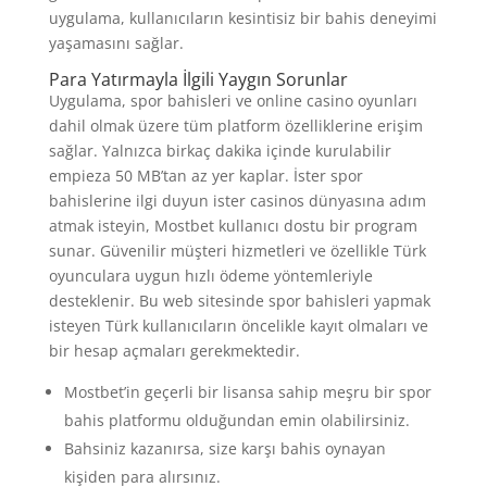
uygulama, kullanıcıların kesintisiz bir bahis deneyimi
yaşamasını sağlar.
Para Yatırmayla İlgili Yaygın Sorunlar
Uygulama, spor bahisleri ve online casino oyunları
dahil olmak üzere tüm platform özelliklerine erişim
sağlar. Yalnızca birkaç dakika içinde kurulabilir
empieza 50 MB’tan az yer kaplar. İster spor
bahislerine ilgi duyun ister casinos dünyasına adım
atmak isteyin, Mostbet kullanıcı dostu bir program
sunar. Güvenilir müşteri hizmetleri ve özellikle Türk
oyunculara uygun hızlı ödeme yöntemleriyle
desteklenir. Bu web sitesinde spor bahisleri yapmak
isteyen Türk kullanıcıların öncelikle kayıt olmaları ve
bir hesap açmaları gerekmektedir.
Mostbet’in geçerli bir lisansa sahip meşru bir spor
bahis platformu olduğundan emin olabilirsiniz.
Bahsiniz kazanırsa, size karşı bahis oynayan
kişiden para alırsınız.