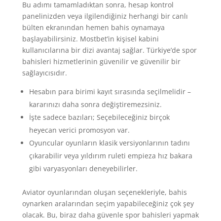
Bu adımı tamamladıktan sonra, hesap kontrol
panelinizden veya ilgilendiğiniz herhangi bir canlı
bülten ekranından hemen bahis oynamaya
başlayabilirsiniz. Mostbet’in kişisel kabini
kullanıcılarına bir dizi avantaj sağlar. Türkiye’de spor
bahisleri hizmetlerinin güvenilir ve güvenilir bir
sağlayıcısıdır.
Hesabın para birimi kayıt sırasında seçilmelidir –
kararınızı daha sonra değiştiremezsiniz.
İşte sadece bazıları; Seçebileceğiniz birçok
heyecan verici promosyon var.
Oyuncular oyunların klasik versiyonlarının tadını
çıkarabilir veya yıldırım ruleti empieza hız bakara
gibi varyasyonları deneyebilirler.
Aviator oyunlarından oluşan seçenekleriyle, bahis
oynarken aralarından seçim yapabileceğiniz çok şey
olacak. Bu, biraz daha güvenle spor bahisleri yapmak