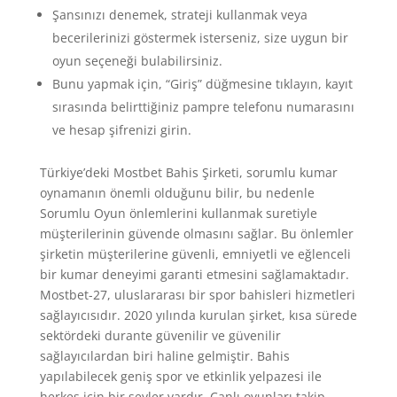
Şansınızı denemek, strateji kullanmak veya
becerilerinizi göstermek isterseniz, size uygun bir
oyun seçeneği bulabilirsiniz.
Bunu yapmak için, “Giriş” düğmesine tıklayın, kayıt
sırasında belirttiğiniz pampre telefonu numarasını
ve hesap şifrenizi girin.
Türkiye’deki Mostbet Bahis Şirketi, sorumlu kumar
oynamanın önemli olduğunu bilir, bu nedenle
Sorumlu Oyun önlemlerini kullanmak suretiyle
müşterilerinin güvende olmasını sağlar. Bu önlemler
şirketin müşterilerine güvenli, emniyetli ve eğlenceli
bir kumar deneyimi garanti etmesini sağlamaktadır.
Mostbet-27, uluslararası bir spor bahisleri hizmetleri
sağlayıcısıdır. 2020 yılında kurulan şirket, kısa sürede
sektördeki durante güvenilir ve güvenilir
sağlayıcılardan biri haline gelmiştir. Bahis
yapılabilecek geniş spor ve etkinlik yelpazesi ile
herkes için bir şeyler vardır. Canlı oyunları takip