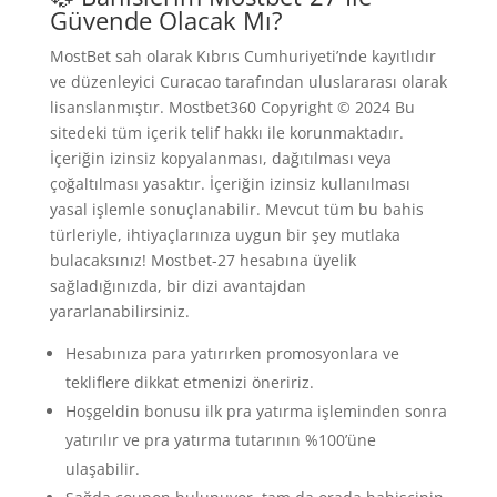
Güvende Olacak Mı?
MostBet sah olarak Kıbrıs Cumhuriyeti’nde kayıtlıdır
ve düzenleyici Curacao tarafından uluslararası olarak
lisanslanmıştır. Mostbet360 Copyright © 2024 Bu
sitedeki tüm içerik telif hakkı ile korunmaktadır.
İçeriğin izinsiz kopyalanması, dağıtılması veya
çoğaltılması yasaktır. İçeriğin izinsiz kullanılması
yasal işlemle sonuçlanabilir. Mevcut tüm bu bahis
türleriyle, ihtiyaçlarınıza uygun bir şey mutlaka
bulacaksınız! Mostbet-27 hesabına üyelik
sağladığınızda, bir dizi avantajdan
yararlanabilirsiniz.
Hesabınıza para yatırırken promosyonlara ve
tekliflere dikkat etmenizi öneririz.
Hoşgeldin bonusu ilk pra yatırma işleminden sonra
yatırılır ve pra yatırma tutarının %100’üne
ulaşabilir.