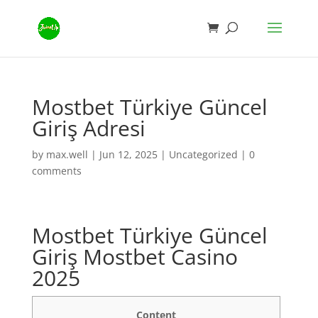
Mostbet Türkiye Güncel
Giriş Adresi
by
max.well
|
Jun 12, 2025
|
Uncategorized
|
0
comments
Mostbet Türkiye Güncel
Giriş Mostbet Casino
2025
Content