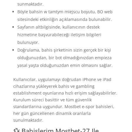
sunmaktadır.
Böyle bahsin w tamtym miejscu boyutu, BO web
sitesindeki etkinliğin açıklamasında bulunabilir.
Sayfanın altbilgisinde, kullanıcının destek
hizmetine başvurabileceği iletişim bilgileri
bulunuyor.
Doğrulama, bahis şirketinin sizin gerçek bir kişi
olduğunuzdan, bir bot olmadığınızdan empieza
yasal yaşta olduğunuzdan emin olmasını sağlar.
Kullanıcılar, uygulamayı doğrudan iPhone ve iPad
cihazlarına yükleyerek bahis ve gambling
establishment oyunlarına hızlı erişim sağlayabilirler.
Kurulum süreci basittir ve tüm güvenlik
standartlarına uygundur. Mostbet e-spor bahisleri,
her gün güncellenen dinamik oranlarla
sunulmaktadır.
💱 Bahislerim Mostbet-27 Ile