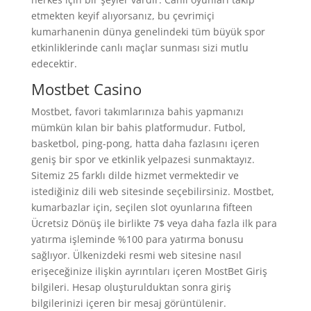
etmekten keyif alıyorsanız, bu çevrimiçi
kumarhanenin dünya genelindeki tüm büyük spor
etkinliklerinde canlı maçlar sunması sizi mutlu
edecektir.
Mostbet Casino
Mostbet, favori takımlarınıza bahis yapmanızı
mümkün kılan bir bahis platformudur. Futbol,
basketbol, ping-pong, hatta daha fazlasını içeren
geniş bir spor ve etkinlik yelpazesi sunmaktayız.
Sitemiz 25 farklı dilde hizmet vermektedir ve
istediğiniz dili web sitesinde seçebilirsiniz. Mostbet,
kumarbazlar için, seçilen slot oyunlarına fifteen
Ücretsiz Dönüş ile birlikte 7$ veya daha fazla ilk para
yatırma işleminde %100 para yatırma bonusu
sağlıyor. Ülkenizdeki resmi web sitesine nasıl
erişeceğinize ilişkin ayrıntıları içeren MostBet Giriş
bilgileri. Hesap oluşturulduktan sonra giriş
bilgilerinizi içeren bir mesaj görüntülenir.