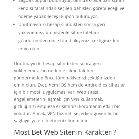
Sağda coupon bulunuyor, tam da orada bahisçinin
kendisi tarafından seçilen bahisleri görebileceği ve
ödeme yapabileceği kupon bulunuyor.
Unutmayın ki hesap silindikten sonra geri
yüklenemez, bu nedenle silme talebini
göndermeden önce tüm bakiyenizi çektiğinizden
emin olun.
Unutmayın ki hesap silindikten sonra geri
yüklenemez, bu nedenle silme talebini
göndermeden önce tüm bakiyenizi çektiğinizden
emin olun. Evet, hem iOS hem de Android os cihazlar
için bir mobil uygulaması var. Web sitesi
engellemelerini aşmak için VPN kullanmak,
gizliliğinizi empieza erişiminizi korumanın etkili bir
yoludur. Ancak, VPN hizmeti seçerken güvenilir bir
sağlayıcıyı tercih etmeniz önemlidir.
Most Bet Web Sitenin Karakteri?