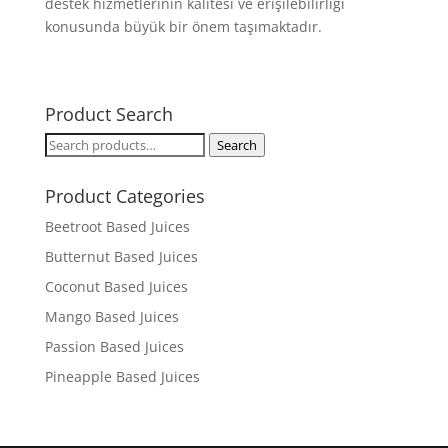
destek hizmetlerinin kalitesi ve erişilebilirliği
konusunda büyük bir önem taşımaktadır.
Product Search
Search
Search
for:
Product Categories
Beetroot Based Juices
Butternut Based Juices
Coconut Based Juices
Mango Based Juices
Passion Based Juices
Pineapple Based Juices