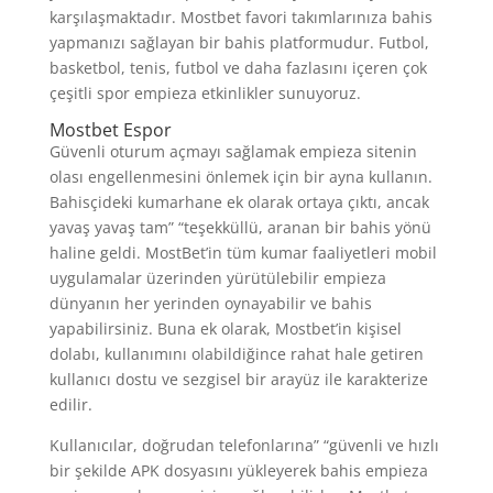
karşılaşmaktadır. Mostbet favori takımlarınıza bahis
yapmanızı sağlayan bir bahis platformudur. Futbol,
basketbol, tenis, futbol ve daha fazlasını içeren çok
çeşitli spor empieza etkinlikler sunuyoruz.
Mostbet Espor
Güvenli oturum açmayı sağlamak empieza sitenin
olası engellenmesini önlemek için bir ayna kullanın.
Bahisçideki kumarhane ek olarak ortaya çıktı, ancak
yavaş yavaş tam” “teşekküllü, aranan bir bahis yönü
haline geldi. MostBet’in tüm kumar faaliyetleri mobil
uygulamalar üzerinden yürütülebilir empieza
dünyanın her yerinden oynayabilir ve bahis
yapabilirsiniz. Buna ek olarak, Mostbet’in kişisel
dolabı, kullanımını olabildiğince rahat hale getiren
kullanıcı dostu ve sezgisel bir arayüz ile karakterize
edilir.
Kullanıcılar, doğrudan telefonlarına” “güvenli ve hızlı
bir şekilde APK dosyasını yükleyerek bahis empieza