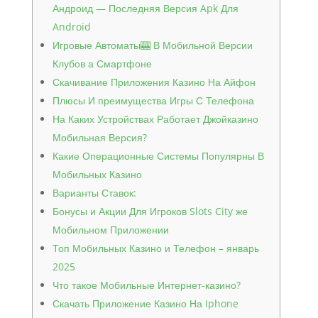
Андроид — Последняя Версия Apk Для
Android
Игровые Автоматы🎰 В Мобильной Версии
Клубов а Смартфоне
Скачивание Приложения Казино На Айфон
Плюсы И преимущества Игры С Телефона
На Каких Устройствах Работает Джойказино
Мобильная Версия?
Какие Операционные Системы Популярны В
Мобильных Казино
Варианты Ставок:
Бонусы и Акции Для Игроков Slots City же
Мобильном Приложении
Топ Мобильных Казино и Телефон – январь
2025
Что такое Мобильные Интернет-казино?
Скачать Приложение Казино На Iphone