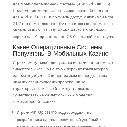
для моей операционной системы (Android или iOS).
Приложения можно скачать совершенно бесплатно
для Android и iOs, и получить доступ к любимой игре
24/7 в своем телефоне. Лучшие игровые автоматы от
онлайн казино” “Pin Up можно найти в мобильной
версии для Андроид только iOS без малейшего труда.
Какие Операционные Системы
Популярны В Мобильных Казино
Игроки смогут свободно установив такие автономные
симуляторы казино на таких версиях компьютеров
одноиз ноутбуков. Эти программы не предъявляют
никаких специфических требований ко
характеристикам ПК. Они могут надежно
существовать на самых обычных моделях
компьютерной техники.
Игроки Pin-Up casino подтверждают, не
разработчики сделали возможный удобный и
мобильный способ погрузиться и азартный мир