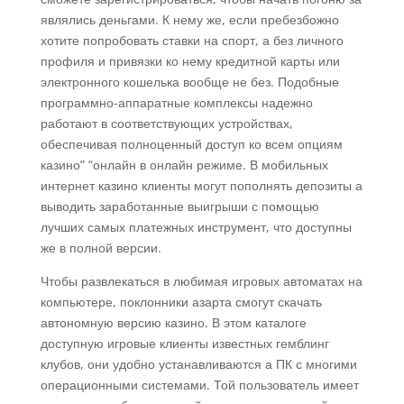
являлись деньгами. К нему же, если пребезбожно
хотите попробовать ставки на спорт, а без личного
профиля и привязки ко нему кредитной карты или
электронного кошелька вообще не без. Подобные
программно-аппаратные комплексы надежно
работают в соответствующих устройствах,
обеспечивая полноценный доступ ко всем опциям
казино” “онлайн в онлайн режиме. В мобильных
интернет казино клиенты могут пополнять депозиты а
выводить заработанные выигрыши с помощью
лучших самых платежных инструмент, что доступны
же в полной версии.
Чтобы развлекаться в любимая игровых автоматах на
компьютере, поклонники азарта смогут скачать
автономную версию казино. В этом каталоге
доступную игровые клиенты известных гемблинг
клубов, они удобно устанавливаются а ПК с многими
операционными системами. Той пользователь имеет