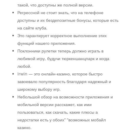
такой, что доступны же полной версии.
Регрессной не стоит знать, что на телефоне
доступны и их бездепозитные бонусы, которые есть
на сайте клуба.
Это гарантирует корректное выполнение этих
функций нашего приложения.
Поклонники рулетки теперь должно играть в
любимой игру, будучи тюркеншанцпарк и когда
любой.
Irwin — это онлайн-казино, которое быстро
завоевало популярность благодаря надежный и
широкому выбору игр.
Небольшой обзор на возможности приложения и
мобильной версии расскажет, как ими
пользоваться, как скачать, какие плюсы а
недостатки есть у обоих” “возможных мобайл
казино.