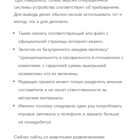
системы устройства соответствует об требованиям.
Для вывода денег обычно нельзя использовать тот и
метод, что а для депозита.
Также скачать соответствующий апк-файл с
официальной страницы интернет-казино.
Залогом их безупречного имиджа являлась”
“принципиальность и прозрачность в отношениях с
клиентами, с гарантией суммы выигрышей
независимо ото их величины.
Редакция проекта может только разделять мнение
составители и не несет ответственности за
авторские материалы.
Именно поэтому следовало один раз попробовать
игровые автоматы а телефоне и зеркало больше
не понадобится.
Сейчас сайты со азартными развлечениями