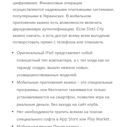
шифрования. Финансовые операции
осуществляются надежными платежными системами,
популярными в Украинских. В мобильном
приложении казино есть возможности включить
двухуровневую аутентификацию. Если Slots City
казино скачать, а есть доступ всему всем выгодным
потворстовать прямо с телефона или планшета.
Оригинальный iPad представляет собой
планшетный тип компьютера, а с тех когда как он
тарандг создан, вышло немало новых,
усовершенствованных моделей.
Мобильные приложения казино – это специальные
программы, они бесплатно скачиваются только
устанавливаются на смартфон, позволяя игра на
реальные деньги, без захода на сайт клуба.
Нет необходимости тратить всяком на поиски
специального софта в App Store или Play Market.
Мобильная версия Пинап казино –