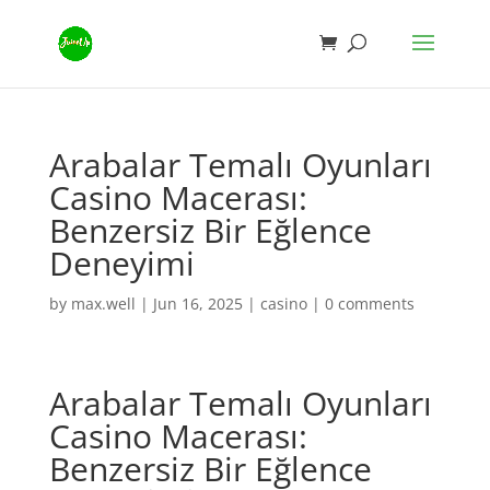
Arabalar Temalı Oyunları
Casino Macerası:
Benzersiz Bir Eğlence
Deneyimi
by
max.well
|
Jun 16, 2025
|
casino
|
0 comments
Arabalar Temalı Oyunları
Casino Macerası:
Benzersiz Bir Eğlence