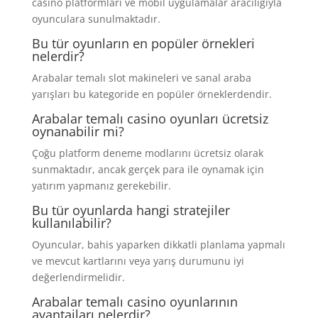
casino platformları ve mobil uygulamalar aracılığıyla
oyunculara sunulmaktadır.
Bu tür oyunların en popüler örnekleri
nelerdir?
Arabalar temalı slot makineleri ve sanal araba
yarışları bu kategoride en popüler örneklerdendir.
Arabalar temalı casino oyunları ücretsiz
oynanabilir mi?
Çoğu platform deneme modlarını ücretsiz olarak
sunmaktadır, ancak gerçek para ile oynamak için
yatırım yapmanız gerekebilir.
Bu tür oyunlarda hangi stratejiler
kullanılabilir?
Oyuncular, bahis yaparken dikkatli planlama yapmalı
ve mevcut kartlarını veya yarış durumunu iyi
değerlendirmelidir.
Arabalar temalı casino oyunlarının
avantajları nelerdir?