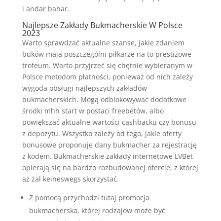
i andar bahar.
Najlepsze Zakłady Bukmacherskie W Polsce
2023
Warto sprawdzać aktualne szanse, jakie zdaniem
buków mają poszczególni piłkarze na to prestiżowe
trofeum. Warto przyjrzeć się chętnie wybieranym w
Polsce metodom płatności, ponieważ od nich zależy
wygoda obsługi najlepszych zakładów
bukmacherskich. Mogą odblokowywać dodatkowe
środki mhh start w postaci freebetów, albo
powiększać aktualne wartości cashbacku czy bonusu
z depozytu. Wszystko zależy od tego, jakie oferty
bonusowe proponuje dany bukmacher za rejestrację
z kodem. Bukmacherskie zakłady internetowe LVBet
opierają się na bardzo rozbudowanej ofercie, z której
aż żal keineswegs skorzystać.
Z pomocą przychodzi tutaj promocja
bukmacherska, której rodzajów może być