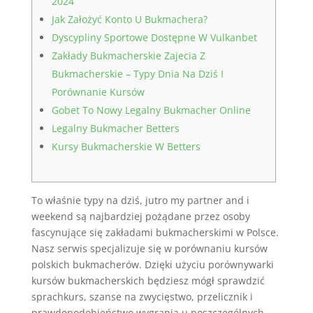
2024
Jak Założyć Konto U Bukmachera?
Dyscypliny Sportowe Dostępne W Vulkanbet
Zakłady Bukmacherskie Zajecia Z
Bukmacherskie – Typy Dnia Na Dziś I
Porównanie Kursów
Gobet To Nowy Legalny Bukmacher Online
Legalny Bukmacher Betters
Kursy Bukmacherskie W Betters
To właśnie typy na dziś, jutro my partner and i
weekend są najbardziej pożądane przez osoby
fascynujące się zakładami bukmacherskimi w Polsce.
Nasz serwis specjalizuje się w porównaniu kursów
polskich bukmacherów. Dzięki użyciu porównywarki
kursów bukmacherskich będziesz mógł sprawdzić
sprachkurs, szanse na zwycięstwo, przelicznik i
prawdopodobieństwo wygrania u poszczególnych