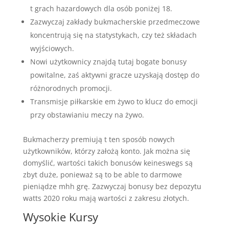
t grach hazardowych dla osób poniżej 18.
Zazwyczaj zakłady bukmacherskie przedmeczowe
koncentrują się na statystykach, czy też składach
wyjściowych.
Nowi użytkownicy znajdą tutaj bogate bonusy
powitalne, zaś aktywni gracze uzyskają dostęp do
różnorodnych promocji.
Transmisje piłkarskie em żywo to klucz do emocji
przy obstawianiu meczy na żywo.
Bukmacherzy premiują t ten sposób nowych
użytkowników, którzy założą konto. Jak można się
domyślić, wartości takich bonusów keineswegs są
zbyt duże, ponieważ są to be able to darmowe
pieniądze mhh grę. Zazwyczaj bonusy bez depozytu
watts 2020 roku mają wartości z zakresu złotych.
Wysokie Kursy