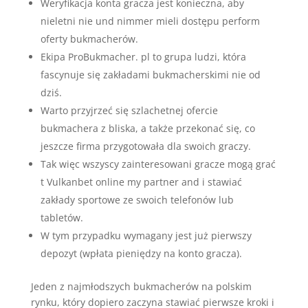
Weryfikacja konta gracza jest konieczna, aby
nieletni nie und nimmer mieli dostępu perform
oferty bukmacherów.
Ekipa ProBukmacher. pl to grupa ludzi, która
fascynuje się zakładami bukmacherskimi nie od
dziś.
Warto przyjrzeć się szlachetnej ofercie
bukmachera z bliska, a także przekonać się, co
jeszcze firma przygotowała dla swoich graczy.
Tak więc wszyscy zainteresowani gracze mogą grać
t Vulkanbet online my partner and i stawiać
zakłady sportowe ze swoich telefonów lub
tabletów.
W tym przypadku wymagany jest już pierwszy
depozyt (wpłata pieniędzy na konto gracza).
Jeden z najmłodszych bukmacherów na polskim
rynku, który dopiero zaczyna stawiać pierwsze kroki i