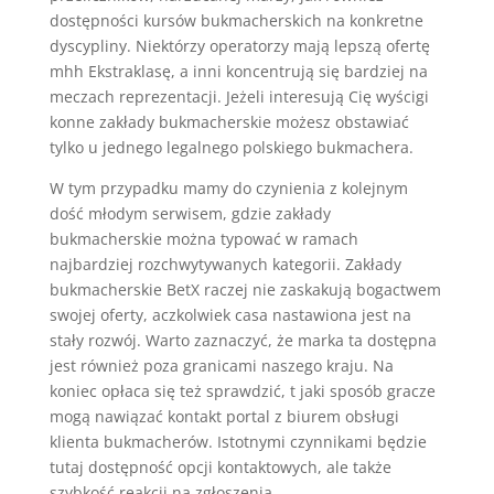
dostępności kursów bukmacherskich na konkretne
dyscypliny. Niektórzy operatorzy mają lepszą ofertę
mhh Ekstraklasę, a inni koncentrują się bardziej na
meczach reprezentacji. Jeżeli interesują Cię wyścigi
konne zakłady bukmacherskie możesz obstawiać
tylko u jednego legalnego polskiego bukmachera.
W tym przypadku mamy do czynienia z kolejnym
dość młodym serwisem, gdzie zakłady
bukmacherskie można typować w ramach
najbardziej rozchwytywanych kategorii. Zakłady
bukmacherskie BetX raczej nie zaskakują bogactwem
swojej oferty, aczkolwiek casa nastawiona jest na
stały rozwój. Warto zaznaczyć, że marka ta dostępna
jest również poza granicami naszego kraju. Na
koniec opłaca się też sprawdzić, t jaki sposób gracze
mogą nawiązać kontakt portal z biurem obsługi
klienta bukmacherów. Istotnymi czynnikami będzie
tutaj dostępność opcji kontaktowych, ale także
szybkość reakcji na zgłoszenia.