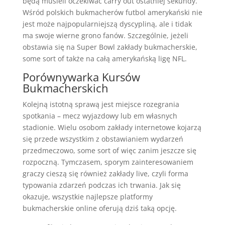
będą musieli oczekiwać carry out ostatniej sekundy.
Wśród polskich bukmacherów futbol amerykański nie
jest może najpopularniejszą dyscypliną, ale i tidak
ma swoje wierne grono fanów. Szczególnie, jeżeli
obstawia się na Super Bowl zakłady bukmacherskie,
some sort of także na całą amerykańską ligę NFL.
Porównywarka Kursów
Bukmacherskich
Kolejną istotną sprawą jest miejsce rozegrania
spotkania – mecz wyjazdowy lub em własnych
stadionie. Wielu osobom zakłady internetowe kojarzą
się przede wszystkim z obstawianiem wydarzeń
przedmeczowo, some sort of więc zanim jeszcze się
rozpoczną. Tymczasem, sporym zainteresowaniem
graczy cieszą się również zakłady live, czyli forma
typowania zdarzeń podczas ich trwania. Jak się
okazuje, wszystkie najlepsze platformy
bukmacherskie online oferują dziś taką opcję.