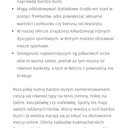
naprawdę bardzo dużo.
Mogą odblokowywać dodatkowe środki em start w
postaci freebetów, albo powiększać aktualne
wartości cashbacku czy bonusu od depozytu.
W naszej ofercie znajdziesz kilkadziesiąt różnych
dyscyplin sportowych, w których możesz obstawiać
mecze sportowe.
Dostępność najważniejszych lig piłkarskich to be
able to ważna zaleta, jednak za tym muszą iść
również konkrety, a tych w Betcris z pewnością nie
brakuje.
Poza piłką nożną bardzo dużym zainteresowaniem
cieszą się również typy na tenis ziemny, hokej na
lodzie, koszykówkę czy siatkówkę. Sporty les mają
swoich oddanych fanów, którzy wiedzą o nich bardzo
dużo i tę wiedzę starają się przekuć na obstawianie
meczy online. Oferta zakładów bukmacherskich