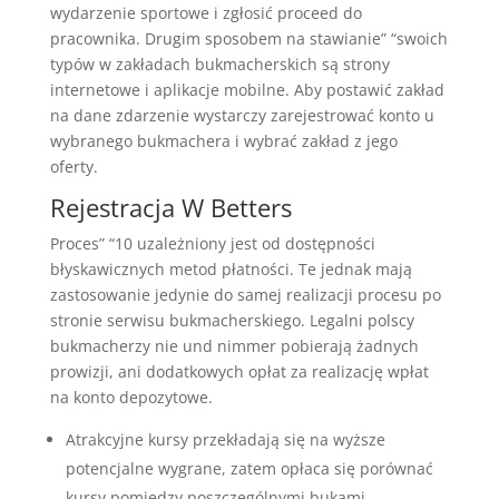
wydarzenie sportowe i zgłosić proceed do
pracownika. Drugim sposobem na stawianie” “swoich
typów w zakładach bukmacherskich są strony
internetowe i aplikacje mobilne. Aby postawić zakład
na dane zdarzenie wystarczy zarejestrować konto u
wybranego bukmachera i wybrać zakład z jego
oferty.
Rejestracja W Betters
Proces” “10 uzależniony jest od dostępności
błyskawicznych metod płatności. Te jednak mają
zastosowanie jedynie do samej realizacji procesu po
stronie serwisu bukmacherskiego. Legalni polscy
bukmacherzy nie und nimmer pobierają żadnych
prowizji, ani dodatkowych opłat za realizację wpłat
na konto depozytowe.
Atrakcyjne kursy przekładają się na wyższe
potencjalne wygrane, zatem opłaca się porównać
kursy pomiędzy poszczególnymi bukami.