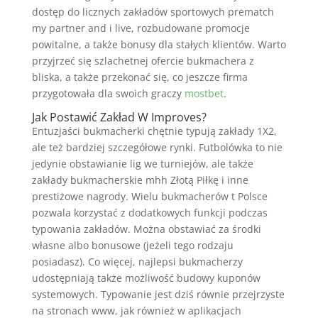
dostęp do licznych zakładów sportowych prematch
my partner and i live, rozbudowane promocje
powitalne, a także bonusy dla stałych klientów. Warto
przyjrzeć się szlachetnej ofercie bukmachera z
bliska, a także przekonać się, co jeszcze firma
przygotowała dla swoich graczy
mostbet
.
Jak Postawić Zakład W Improves?
Entuzjaści bukmacherki chętnie typują zakłady 1X2,
ale też bardziej szczegółowe rynki. Futbolówka to nie
jedynie obstawianie lig we turniejów, ale także
zakłady bukmacherskie mhh Złotą Piłkę i inne
prestiżowe nagrody. Wielu bukmacherów t Polsce
pozwala korzystać z dodatkowych funkcji podczas
typowania zakładów. Można obstawiać za środki
własne albo bonusowe (jeżeli tego rodzaju
posiadasz). Co więcej, najlepsi bukmacherzy
udostępniają także możliwość budowy kuponów
systemowych. Typowanie jest dziś równie przejrzyste
na stronach www, jak również w aplikacjach