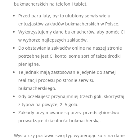
bukmacherskich na telefon i tablet.
Przed paru laty, był to ulubiony serwis wielu
entuzjastów zakładów bukmacherskich w Polsce.
Wykorzystujemy dane bukmacherów, aby pomóc Ci
w wyborze najlepszych zakładów.
Do obstawiania zakładów online na naszej stronie
potrzebne jest Ci konto, some sort of także środki
pieniężne.
Te jednak mają zastosowanie jedynie do samej
realizacji procesu po stronie serwisu
bukmacherskiego.
Gdy oczekujesz przynajmniej trzech goli, skorzystaj
z typów na powyżej 2. 5 gola.
Zakłady przyjmowane są przez przedsiębiorstwo
prowadzące działalność bukmacherską.
Wystarczy postawić swój typ wybierając kurs na dane