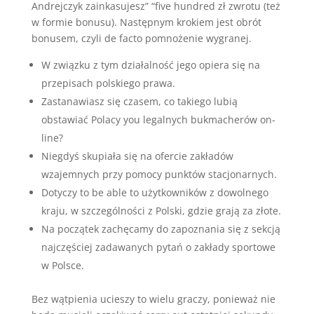
Andrejczyk zainkasujesz” “five hundred zł zwrotu (też
w formie bonusu). Następnym krokiem jest obrót
bonusem, czyli de facto pomnożenie wygranej.
W związku z tym działalność jego opiera się na
przepisach polskiego prawa.
Zastanawiasz się czasem, co takiego lubią
obstawiać Polacy you legalnych bukmacherów on-
line?
Niegdyś skupiała się na ofercie zakładów
wzajemnych przy pomocy punktów stacjonarnych.
Dotyczy to be able to użytkowników z dowolnego
kraju, w szczególności z Polski, gdzie grają za złote.
Na początek zachęcamy do zapoznania się z sekcją
najczęściej zadawanych pytań o zakłady sportowe
w Polsce.
Bez wątpienia ucieszy to wielu graczy, ponieważ nie