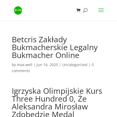
Betcris Zakłady
Bukmacherskie Legalny
Bukmacher Online
by
max.well
|
Jun 16, 2025
|
Uncategorized
|
0
comments
Igrzyska Olimpijskie Kurs
Three Hundred 0, Że
Aleksandra Mirosław
Zdobędzie Medal