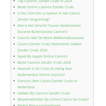
Top Casino’s Zonder Cruks In 2024
Beste Online Casino’s Zonder Cruks
Is Een Slim Om Lo Spelen In Het Casino
Zonder Vergunning?
Wat Is Het Verschil Tussen Nederlandse
Durante Buitenlandse Casino’s?
Casino’s Met De Beste Welkomstbonussen
Casino Zonder Cruks Nederland: Gokken
Zonder Cruks 2024
Speel Bij Legale Online Casino’s
Beste Casino’s Zonder Cruks 2024
Waarom Is De Cruks Zo Heilig Voor
Nederlandse Online Casino’s?
Starzino: Best Casino Zonder Cruks In
Nederland
Gokken Bij Casino’s Zonder Cruks
Betaalmethoden Bij Online Casino No Cruks?
Betere Bonusaanbiedingen