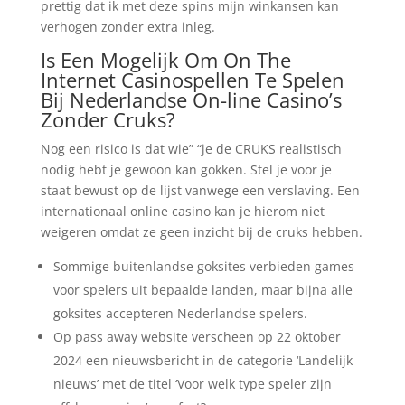
prettig dat ik met deze spins mijn winkansen kan
verhogen zonder extra inleg.
Is Een Mogelijk Om On The
Internet Casinospellen Te Spelen
Bij Nederlandse On-line Casino’s
Zonder Cruks?
Nog een risico is dat wie” “je de CRUKS realistisch
nodig hebt je gewoon kan gokken. Stel je voor je
staat bewust op de lijst vanwege een verslaving. Een
internationaal online casino kan je hierom niet
weigeren omdat ze geen inzicht bij de cruks hebben.
Sommige buitenlandse goksites verbieden games
voor spelers uit bepaalde landen, maar bijna alle
goksites accepteren Nederlandse spelers.
Op pass away website verscheen op 22 oktober
2024 een nieuwsbericht in de categorie ‘Landelijk
nieuws’ met de titel ‘Voor welk type speler zijn