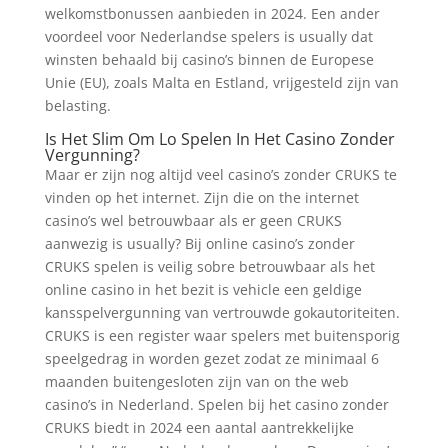
welkomstbonussen aanbieden in 2024. Een ander
voordeel voor Nederlandse spelers is usually dat
winsten behaald bij casino’s binnen de Europese
Unie (EU), zoals Malta en Estland, vrijgesteld zijn van
belasting.
Is Het Slim Om Lo Spelen In Het Casino Zonder
Vergunning?
Maar er zijn nog altijd veel casino’s zonder CRUKS te
vinden op het internet. Zijn die on the internet
casino’s wel betrouwbaar als er geen CRUKS
aanwezig is usually? Bij online casino’s zonder
CRUKS spelen is veilig sobre betrouwbaar als het
online casino in het bezit is vehicle een geldige
kansspelvergunning van vertrouwde gokautoriteiten.
CRUKS is een register waar spelers met buitensporig
speelgedrag in worden gezet zodat ze minimaal 6
maanden buitengesloten zijn van on the web
casino’s in Nederland. Spelen bij het casino zonder
CRUKS biedt in 2024 een aantal aantrekkelijke