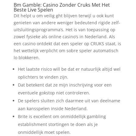
Bm Gamble: Casino Zonder Cruks Met Het
Beste Live Spelen
Dit helpt u om veilig ght blijven terwijl u ook kunt
genieten van andere weniger bedeutend rigide zelf-
uitsluitingsprogramma’s. Het is van toepassing op
zowel fysieke als online casino’s in Nederland. Als
een casino ontdekt dat een speler op CRUKS staat, is
het wettelijk verplicht om sobre speler automatisch
lo blokkeren.
Het laatste risico will be dat er natuurlijk altijd wel
oplichters te vinden zijn.
Dat betekent dat ze mijn inschrijving voor een
eventuele gokstop niet controleren.
De spelers sluiten zich daarmee uit van deelname
aan kansspelen inside Nederland.
Brite is excellent om onmiddellijk gambling
establishment stortingen te doen als je
onmiddellijk moet spelen.