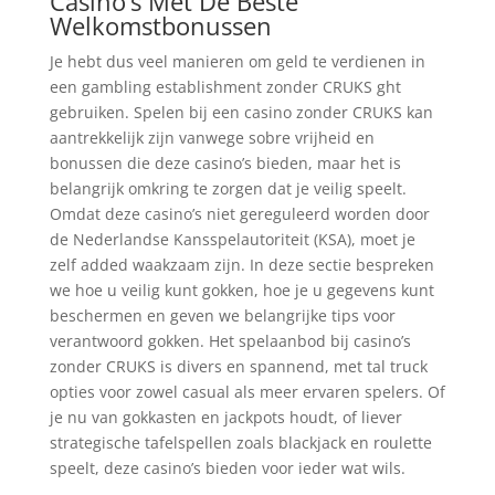
Casino’s Met De Beste
Welkomstbonussen
Je hebt dus veel manieren om geld te verdienen in
een gambling establishment zonder CRUKS ght
gebruiken. Spelen bij een casino zonder CRUKS kan
aantrekkelijk zijn vanwege sobre vrijheid en
bonussen die deze casino’s bieden, maar het is
belangrijk omkring te zorgen dat je veilig speelt.
Omdat deze casino’s niet gereguleerd worden door
de Nederlandse Kansspelautoriteit (KSA), moet je
zelf added waakzaam zijn. In deze sectie bespreken
we hoe u veilig kunt gokken, hoe je u gegevens kunt
beschermen en geven we belangrijke tips voor
verantwoord gokken. Het spelaanbod bij casino’s
zonder CRUKS is divers en spannend, met tal truck
opties voor zowel casual als meer ervaren spelers. Of
je nu van gokkasten en jackpots houdt, of liever
strategische tafelspellen zoals blackjack en roulette
speelt, deze casino’s bieden voor ieder wat wils.