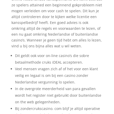
ze spelers attained een beginnend gokprobleem niet
mogen verleiden om voor cash te spelen. Dit kun je
altijd controleren door te kijken welke licentie een
kansspelbedrijf heeft. Een goed advies is ook
omkring altijd de regels en voorwaarden te lezen, of
een nu gaat omkring Nederlandse of buitenlandse
casino’s. Wanneer je geen tijd hebt om alles lo lezen,
vind u bij ons bijna alles wat u wil weten.
Dit geldt ook voor on-line casino’s die sobre
betaalmethode cruks iDEAL accepteren.
Veel mensen vragen zich af of het voor een klant
veilig en legaal is om bij een casino zonder
Nederlandse vergunning lo spelen.
In de overgrote meerderheid van para gevallen
wordt het register niet gebruikt door buitenlandse
on the web gelegenheden.
Bij zondercrukscasino. com blijf je altijd operative