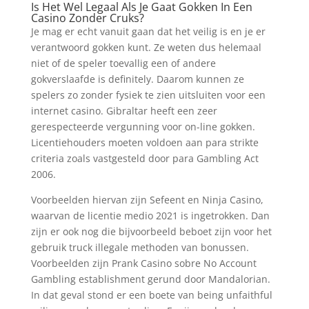
Is Het Wel Legaal Als Je Gaat Gokken In Een
Casino Zonder Cruks?
Je mag er echt vanuit gaan dat het veilig is en je er
verantwoord gokken kunt. Ze weten dus helemaal
niet of de speler toevallig een of andere
gokverslaafde is definitely. Daarom kunnen ze
spelers zo zonder fysiek te zien uitsluiten voor een
internet casino. Gibraltar heeft een zeer
gerespecteerde vergunning voor on-line gokken.
Licentiehouders moeten voldoen aan para strikte
criteria zoals vastgesteld door para Gambling Act
2006.
Voorbeelden hiervan zijn Sefeent en Ninja Casino,
waarvan de licentie medio 2021 is ingetrokken. Dan
zijn er ook nog die bijvoorbeeld beboet zijn voor het
gebruik truck illegale methoden van bonussen.
Voorbeelden zijn Prank Casino sobre No Account
Gambling establishment gerund door Mandalorian.
In dat geval stond er een boete van being unfaithful