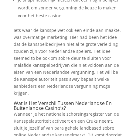
wordt om zonder vergunning de keuze lo maken
voor het beste casino.
Iets waar de kansspelwet ook een einde aan maakte,
was overmatige marketing. Hier had been het idee
dat de kansspelbedrijven niet al te grote verleiding
zouden zijn voor Nederlandse spelers. Het idee
seemed to be ook om sobre deur te sluiten voor
malafide kansspelbedrijven die niet voldoen aan de
eisen van een Nederlandse vergunning. Het will be
de Kansspelautoriteit pass away bepaalt welke
aanbieders een Nederlandse vergunning moge
krijgen.
Wat Is Het Verschil Tussen Nederlandse En
Buitenlandse Casino’s?
Wanneer je het nationale schorsingsregister van de
Kansspelautoriteit activeert en een Cruks neemt,
sluit je jezelf af van para gehele landbased sobre
online Nederlandse kansspelmarkt. Dit komt doordat