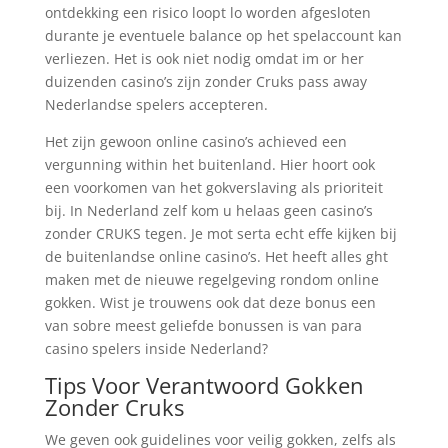
ontdekking een risico loopt lo worden afgesloten
durante je eventuele balance op het spelaccount kan
verliezen. Het is ook niet nodig omdat im or her
duizenden casino’s zijn zonder Cruks pass away
Nederlandse spelers accepteren.
Het zijn gewoon online casino’s achieved een
vergunning within het buitenland. Hier hoort ook
een voorkomen van het gokverslaving als prioriteit
bij. In Nederland zelf kom u helaas geen casino’s
zonder CRUKS tegen. Je mot serta echt effe kijken bij
de buitenlandse online casino’s. Het heeft alles ght
maken met de nieuwe regelgeving rondom online
gokken. Wist je trouwens ook dat deze bonus een
van sobre meest geliefde bonussen is van para
casino spelers inside Nederland?
Tips Voor Verantwoord Gokken
Zonder Cruks
We geven ook guidelines voor veilig gokken, zelfs als