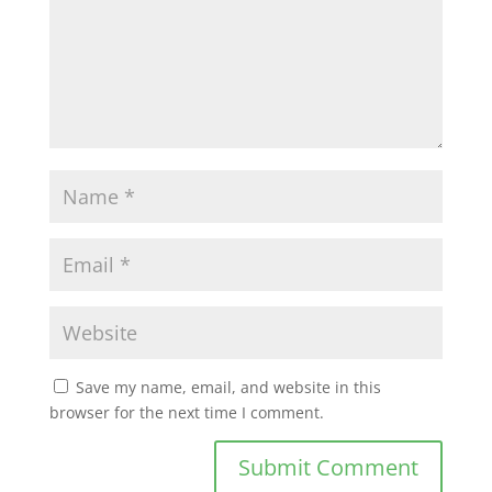
Save my name, email, and website in this
browser for the next time I comment.