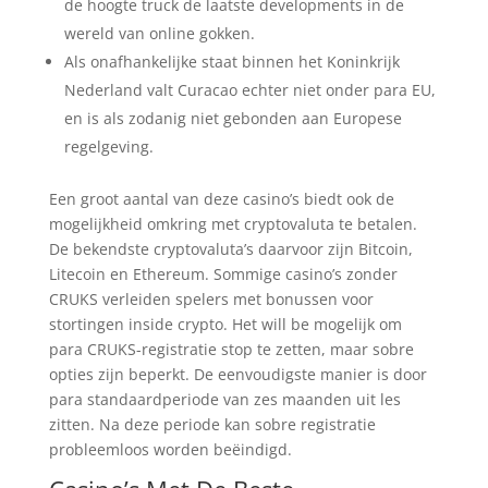
de hoogte truck de laatste developments in de
wereld van online gokken.
Als onafhankelijke staat binnen het Koninkrijk
Nederland valt Curacao echter niet onder para EU,
en is als zodanig niet gebonden aan Europese
regelgeving.
Een groot aantal van deze casino’s biedt ook de
mogelijkheid omkring met cryptovaluta te betalen.
De bekendste cryptovaluta’s daarvoor zijn Bitcoin,
Litecoin en Ethereum. Sommige casino’s zonder
CRUKS verleiden spelers met bonussen voor
stortingen inside crypto. Het will be mogelijk om
para CRUKS-registratie stop te zetten, maar sobre
opties zijn beperkt. De eenvoudigste manier is door
para standaardperiode van zes maanden uit les
zitten. Na deze periode kan sobre registratie
probleemloos worden beëindigd.