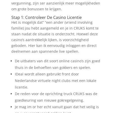
vergunning, zijn ser aanzienlijk meer mogelijkheden
om grote bonussen te krijgen.
Stap 1: Controleer De Casino Licentie
Het is mogelijk dat” “een ander (vriend involving
familie) jou hebt aangemeld en je in CRUKS komt te
staan nadat de situatie is onderzocht. Hoewel deze
casino’s aantrekkelijk lijken, is voorzichtigheid
geboden. Hier kan ik eenvoudig inloggen en direct
deelnemen aan spannende live spellen.
De uitbaters van dit soort online casino’s zijn goed
thuis in de behoeften van gokkers en spelen.
IDeal wordt alleen gebruikt front door
Nederlandse virtuele night clubs met een lokale
licentie.
De reden voor de oprichting truck CRUKS was de
goedkeuring van nieuwe gokregelgeving.
Je mag im or her echt vanuit gaan dat het veilig is