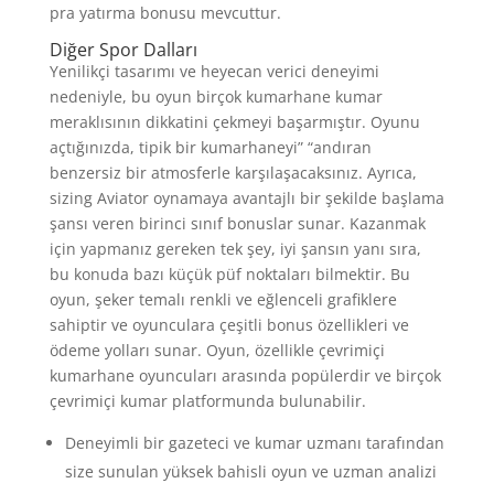
pra yatırma bonusu mevcuttur.
Diğer Spor Dalları
Yenilikçi tasarımı ve heyecan verici deneyimi
nedeniyle, bu oyun birçok kumarhane kumar
meraklısının dikkatini çekmeyi başarmıştır. Oyunu
açtığınızda, tipik bir kumarhaneyi” “andıran
benzersiz bir atmosferle karşılaşacaksınız. Ayrıca,
sizing Aviator oynamaya avantajlı bir şekilde başlama
şansı veren birinci sınıf bonuslar sunar. Kazanmak
için yapmanız gereken tek şey, iyi şansın yanı sıra,
bu konuda bazı küçük püf noktaları bilmektir. Bu
oyun, şeker temalı renkli ve eğlenceli grafiklere
sahiptir ve oyunculara çeşitli bonus özellikleri ve
ödeme yolları sunar. Oyun, özellikle çevrimiçi
kumarhane oyuncuları arasında popülerdir ve birçok
çevrimiçi kumar platformunda bulunabilir.
Deneyimli bir gazeteci ve kumar uzmanı tarafından
size sunulan yüksek bahisli oyun ve uzman analizi