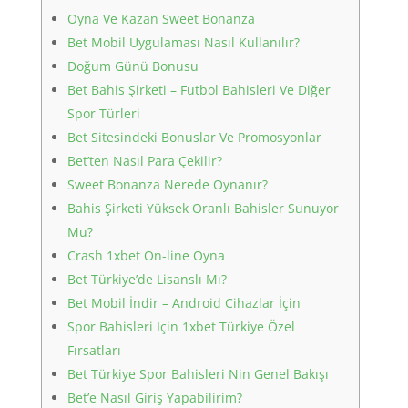
Oyna Ve Kazan Sweet Bonanza
Bet Mobil Uygulaması Nasıl Kullanılır?
Doğum Günü Bonusu
Bet Bahis Şirketi – Futbol Bahisleri Ve Diğer
Spor Türleri
Bet Sitesindeki Bonuslar Ve Promosyonlar
Bet’ten Nasıl Para Çekilir?
Sweet Bonanza Nerede Oynanır?
Bahis Şirketi Yüksek Oranlı Bahisler Sunuyor
Mu?
Crash 1xbet On-line Oyna
Bet Türkiye’de Lisanslı Mı?
Bet Mobil İndir – Android Cihazlar İçin
Spor Bahisleri Için 1xbet Türkiye Özel
Fırsatları
Bet Türkiye Spor Bahisleri Nin Genel Bakışı
Bet’e Nasıl Giriş Yapabilirim?