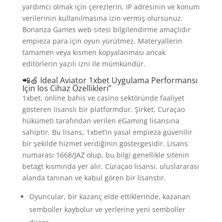
yardımcı olmak için çerezlerin, IP adresinin ve konum
verilerinin kullanılmasına izin vermiş olursunuz.
Bonanza Games web sitesi bilgilendirme amaçlıdır
empieza para için oyun yürütmez. Materyallerin
tamamen veya kısmen kopyalanması ancak
editörlerin yazılı izni ile mümkündür.
📲🍏 Ideal Aviator 1xbet Uygulama Performansı
Için Ios Cihaz Özellikleri”
1xbet, online bahis ve casino sektöründe faaliyet
gösteren lisanslı bir platformdur. Şirket, Curaçao
hükümeti tarafından verilen eGaming lisansına
sahiptir. Bu lisans, 1xbet’in yasal empieza güvenilir
bir şekilde hizmet verdiğinin göstergesidir. Lisans
numarası 1668/JAZ olup, bu bilgi genellikle sitenin
betagt kısmında yer alır. Curaçao lisansı, uluslararası
alanda tanınan ve kabul gören bir lisanstır.
Oyuncular, bir kazanç elde ettiklerinde, kazanan
semboller kaybolur ve yerlerine yeni semboller