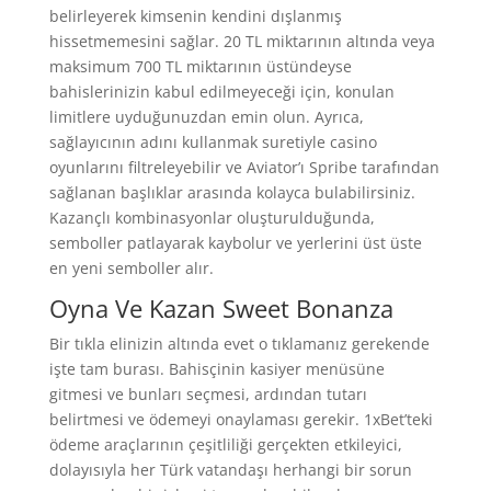
belirleyerek kimsenin kendini dışlanmış
hissetmemesini sağlar. 20 TL miktarının altında veya
maksimum 700 TL miktarının üstündeyse
bahislerinizin kabul edilmeyeceği için, konulan
limitlere uyduğunuzdan emin olun. Ayrıca,
sağlayıcının adını kullanmak suretiyle casino
oyunlarını filtreleyebilir ve Aviator’ı Spribe tarafından
sağlanan başlıklar arasında kolayca bulabilirsiniz.
Kazançlı kombinasyonlar oluşturulduğunda,
semboller patlayarak kaybolur ve yerlerini üst üste
en yeni semboller alır.
Oyna Ve Kazan Sweet Bonanza
Bir tıkla elinizin altında evet o tıklamanız gerekende
işte tam burası. Bahisçinin kasiyer menüsüne
gitmesi ve bunları seçmesi, ardından tutarı
belirtmesi ve ödemeyi onaylaması gerekir. 1xBet’teki
ödeme araçlarının çeşitliliği gerçekten etkileyici,
dolayısıyla her Türk vatandaşı herhangi bir sorun