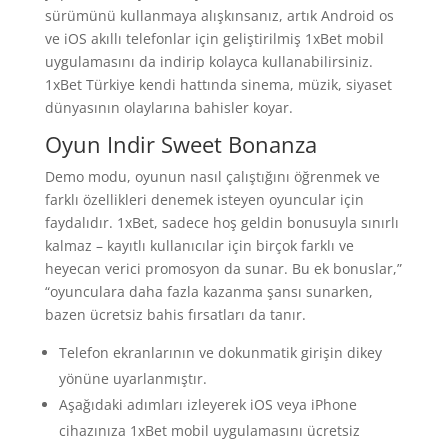
sürümünü kullanmaya alışkınsanız, artık Android os
ve iOS akıllı telefonlar için geliştirilmiş 1xBet mobil
uygulamasını da indirip kolayca kullanabilirsiniz.
1xBet Türkiye kendi hattında sinema, müzik, siyaset
dünyasının olaylarına bahisler koyar.
Oyun Indir Sweet Bonanza
Demo modu, oyunun nasıl çalıştığını öğrenmek ve
farklı özellikleri denemek isteyen oyuncular için
faydalıdır. 1xBet, sadece hoş geldin bonusuyla sınırlı
kalmaz – kayıtlı kullanıcılar için birçok farklı ve
heyecan verici promosyon da sunar. Bu ek bonuslar,”
“oyunculara daha fazla kazanma şansı sunarken,
bazen ücretsiz bahis fırsatları da tanır.
Telefon ekranlarının ve dokunmatik girişin dikey
yönüne uyarlanmıştır.
Aşağıdaki adımları izleyerek iOS veya iPhone
cihazınıza 1xBet mobil uygulamasını ücretsiz