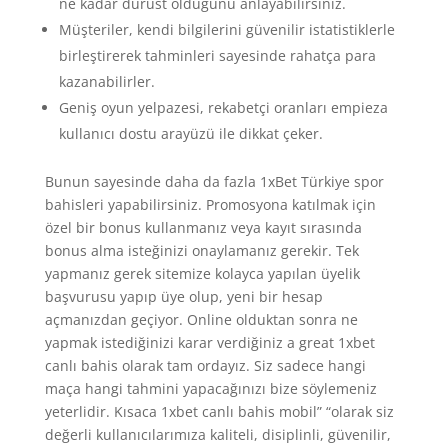
ne kadar dürüst olduğunu anlayabilirsiniz.
Müşteriler, kendi bilgilerini güvenilir istatistiklerle
birleştirerek tahminleri sayesinde rahatça para
kazanabilirler.
Geniş oyun yelpazesi, rekabetçi oranları empieza
kullanıcı dostu arayüzü ile dikkat çeker.
Bunun sayesinde daha da fazla 1xBet Türkiye spor
bahisleri yapabilirsiniz. Promosyona katılmak için
özel bir bonus kullanmanız veya kayıt sırasında
bonus alma isteğinizi onaylamanız gerekir. Tek
yapmanız gerek sitemize kolayca yapılan üyelik
başvurusu yapıp üye olup, yeni bir hesap
açmanızdan geçiyor. Online olduktan sonra ne
yapmak istediğinizi karar verdiğiniz a great 1xbet
canlı bahis olarak tam ordayız. Siz sadece hangi
maça hangi tahmini yapacağınızı bize söylemeniz
yeterlidir. Kısaca 1xbet canlı bahis mobil” “olarak siz
değerli kullanıcılarımıza kaliteli, disiplinli, güvenilir,