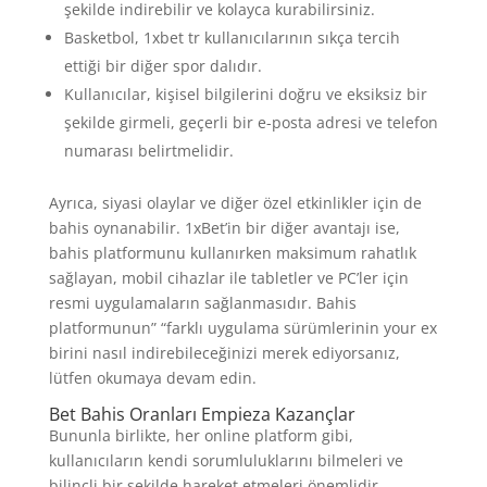
şekilde indirebilir ve kolayca kurabilirsiniz.
Basketbol, 1xbet tr kullanıcılarının sıkça tercih
ettiği bir diğer spor dalıdır.
Kullanıcılar, kişisel bilgilerini doğru ve eksiksiz bir
şekilde girmeli, geçerli bir e-posta adresi ve telefon
numarası belirtmelidir.
Ayrıca, siyasi olaylar ve diğer özel etkinlikler için de
bahis oynanabilir. 1xBet’in bir diğer avantajı ise,
bahis platformunu kullanırken maksimum rahatlık
sağlayan, mobil cihazlar ile tabletler ve PC’ler için
resmi uygulamaların sağlanmasıdır. Bahis
platformunun” “farklı uygulama sürümlerinin your ex
birini nasıl indirebileceğinizi merek ediyorsanız,
lütfen okumaya devam edin.
Bet Bahis Oranları Empieza Kazançlar
Bununla birlikte, her online platform gibi,
kullanıcıların kendi sorumluluklarını bilmeleri ve
bilinçli bir şekilde hareket etmeleri önemlidir.