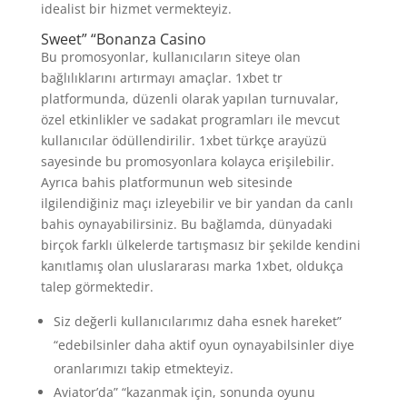
idealist bir hizmet vermekteyiz.
Sweet” “Bonanza Casino
Bu promosyonlar, kullanıcıların siteye olan
bağlılıklarını artırmayı amaçlar. 1xbet tr
platformunda, düzenli olarak yapılan turnuvalar,
özel etkinlikler ve sadakat programları ile mevcut
kullanıcılar ödüllendirilir. 1xbet türkçe arayüzü
sayesinde bu promosyonlara kolayca erişilebilir.
Ayrıca bahis platformunun web sitesinde
ilgilendiğiniz maçı izleyebilir ve bir yandan da canlı
bahis oynayabilirsiniz. Bu bağlamda, dünyadaki
birçok farklı ülkelerde tartışmasız bir şekilde kendini
kanıtlamış olan uluslararası marka 1xbet, oldukça
talep görmektedir.
Siz değerli kullanıcılarımız daha esnek hareket”
“edebilsinler daha aktif oyun oynayabilsinler diye
oranlarımızı takip etmekteyiz.
Aviator’da” “kazanmak için, sonunda oyunu