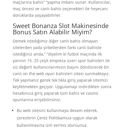
maçlarına bahis” “yapma imkanı sunar. Kullanıcılar,
maç öncesi ve canlı bahis seçenekleri ile heyecanı
doruklarda yaşayabilirler.
Sweet Bonanza Slot Makinesinde
Bonus Satın Alabilir Miyim?
Demek istediğimiz diğer canlı bahis olmayan
sitelerden yada şirketlerden farkı canlı bahiste
istediğiniz anda,” “diyelim ki futbol maçında ilk
yarının 15. 25 çeşit empieza üzeri spor bahisleri ile
siz değerli kullanıcılarımızın başını döndürecek bir
canlı on the web oyun bahisleri sitesi sunmaktayız.
Tek yapmanız gerek tek tıkla giriş yaparak sitemizi
keşfetmekten geçiyor. Uygulamayı indirdikten sonra
hesabınıza giriş yaparak tüm bahis ve casino
oyunlarına erişebilirsiniz.
Bu web sitesini kullanmaya devam ederek,
çerezlerin Çerez Politikamıza uygun olarak
kullanılmasına izin vermiş olursunuz.