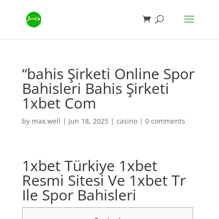
“bahis Şirketi Online Spor
Bahisleri Bahis Şirketi
1xbet Com
by
max.well
|
Jun 18, 2025
|
casino
|
0 comments
1xbet Türkiye 1xbet
Resmi Sitesi Ve 1xbet Tr
Ile Spor Bahisleri