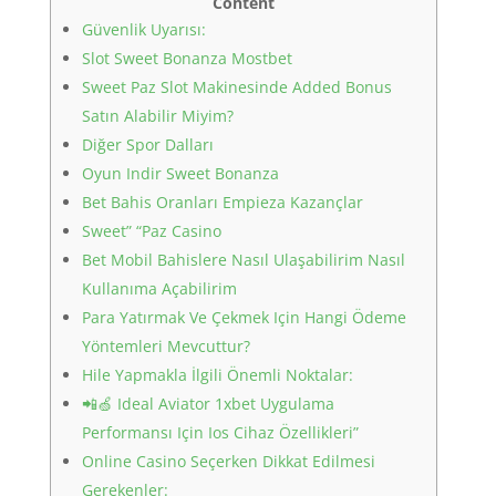
Content
Güvenlik Uyarısı:
Slot Sweet Bonanza Mostbet
Sweet Paz Slot Makinesinde Added Bonus
Satın Alabilir Miyim?
Diğer Spor Dalları
Oyun Indir Sweet Bonanza
Bet Bahis Oranları Empieza Kazançlar
Sweet” “Paz Casino
Bet Mobil Bahislere Nasıl Ulaşabilirim Nasıl
Kullanıma Açabilirim
Para Yatırmak Ve Çekmek Için Hangi Ödeme
Yöntemleri Mevcuttur?
Hile Yapmakla İlgili Önemli Noktalar:
📲🍏 Ideal Aviator 1xbet Uygulama
Performansı Için Ios Cihaz Özellikleri”
Online Casino Seçerken Dikkat Edilmesi
Gerekenler: