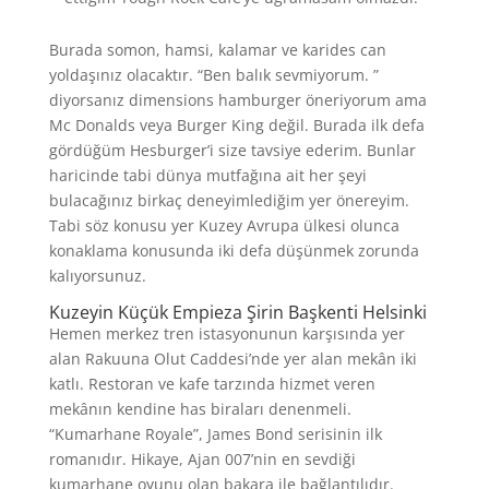
Burada somon, hamsi, kalamar ve karides can
yoldaşınız olacaktır. “Ben balık sevmiyorum. ”
diyorsanız dimensions hamburger öneriyorum ama
Mc Donalds veya Burger King değil. Burada ilk defa
gördüğüm Hesburger’i size tavsiye ederim. Bunlar
haricinde tabi dünya mutfağına ait her şeyi
bulacağınız birkaç deneyimlediğim yer önereyim.
Tabi söz konusu yer Kuzey Avrupa ülkesi olunca
konaklama konusunda iki defa düşünmek zorunda
kalıyorsunuz.
Kuzeyin Küçük Empieza Şirin Başkenti Helsinki
Hemen merkez tren istasyonunun karşısında yer
alan Rakuuna Olut Caddesi’nde yer alan mekân iki
katlı. Restoran ve kafe tarzında hizmet veren
mekânın kendine has biraları denenmeli.
“Kumarhane Royale”, James Bond serisinin ilk
romanıdır. Hikaye, Ajan 007’nin en sevdiği
kumarhane oyunu olan bakara ile bağlantılıdır.