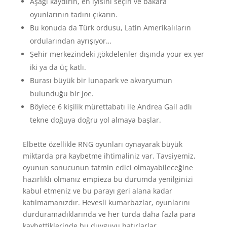
Aşağı kaydırın, en iyisini seçin ve bakara
oyunlarının tadını çıkarın.
Bu konuda da Türk ordusu, Latin Amerikalıların
ordularından ayrışıyor…
Şehir merkezindeki gökdelenler dışında your ex yer
iki ya da üç katlı.
Burası büyük bir lunapark ve akvaryumun
bulunduğu bir joe.
Böylece 6 kişilik mürettabatı ile Andrea Gail adlı
tekne doğuya doğru yol almaya başlar.
Elbette özellikle RNG oyunları oynayarak büyük
miktarda pra kaybetme ihtimaliniz var. Tavsiyemiz,
oyunun sonucunun tatmin edici olmayabileceğine
hazırlıklı olmanız empieza bu durumda yenilginizi
kabul etmeniz ve bu parayı geri alana kadar
katılmamanızdır. Hevesli kumarbazlar, oyunlarını
durduramadıklarında ve her turda daha fazla para
kaybettiklerinde bu duyguyu hatırlarlar.