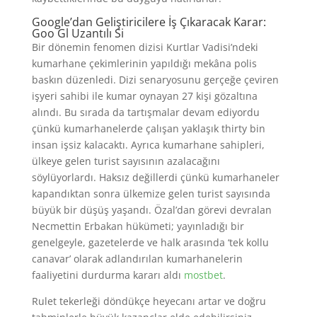
Google’dan Geliştiricilere İş Çıkaracak Karar:
Goo Gl Uzantılı Si
Bir dönemin fenomen dizisi Kurtlar Vadisi’ndeki
kumarhane çekimlerinin yapıldığı mekâna polis
baskın düzenledi. Dizi senaryosunu gerçeğe çeviren
işyeri sahibi ile kumar oynayan 27 kişi gözaltına
alındı. Bu sırada da tartışmalar devam ediyordu
çünkü kumarhanelerde çalışan yaklaşık thirty bin
insan işsiz kalacaktı. Ayrıca kumarhane sahipleri,
ülkeye gelen turist sayısının azalacağını
söylüyorlardı. Haksız değillerdi çünkü kumarhaneler
kapandıktan sonra ülkemize gelen turist sayısında
büyük bir düşüş yaşandı. Özal’dan görevi devralan
Necmettin Erbakan hükümeti; yayınladığı bir
genelgeyle, gazetelerde ve halk arasında ‘tek kollu
canavar’ olarak adlandırılan kumarhanelerin
faaliyetini durdurma kararı aldı
mostbet
.
Rulet tekerleği döndükçe heyecanı artar ve doğru