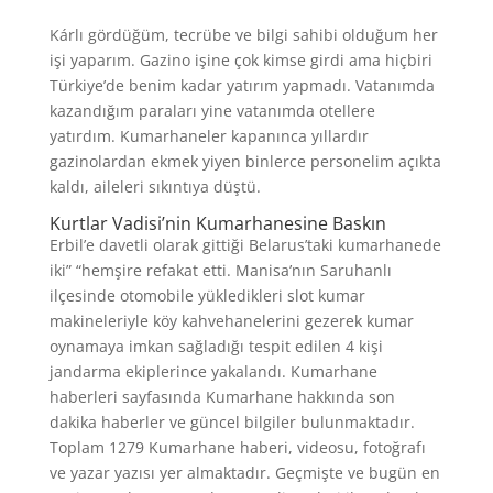
Kárlı gördüğüm, tecrübe ve bilgi sahibi olduğum her
işi yaparım. Gazino işine çok kimse girdi ama hiçbiri
Türkiye’de benim kadar yatırım yapmadı. Vatanımda
kazandığım paraları yine vatanımda otellere
yatırdım. Kumarhaneler kapanınca yıllardır
gazinolardan ekmek yiyen binlerce personelim açıkta
kaldı, aileleri sıkıntıya düştü.
Kurtlar Vadisi’nin Kumarhanesine Baskın
Erbil’e davetli olarak gittiği Belarus’taki kumarhanede
iki” “hemşire refakat etti. Manisa’nın Saruhanlı
ilçesinde otomobile yükledikleri slot kumar
makineleriyle köy kahvehanelerini gezerek kumar
oynamaya imkan sağladığı tespit edilen 4 kişi
jandarma ekiplerince yakalandı. Kumarhane
haberleri sayfasında Kumarhane hakkında son
dakika haberler ve güncel bilgiler bulunmaktadır.
Toplam 1279 Kumarhane haberi, videosu, fotoğrafı
ve yazar yazısı yer almaktadır. Geçmişte ve bugün en