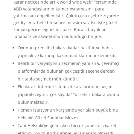
karar neticesinde artık world wide web” “ortamında
ABD vatandaşlarının kumar oynamasını, para
yatırmasını engellemiştir. Çoluk çocuk şehre ziyarete
geldiyseniz hele bir sobre mevsim yaz ise işte güzel
zaman geçireceğiniz bir park. Burası büyük bir
lunapark ve akvaryumun bulunduğu bir joe.
Oyunun prensibi bakara kadar basittir ve bahis
yapmak ve kazanıp kazanmadıklarını beklemektir.
Belirli bir varyasyonu seçmenin yanı sıra, çevrimiçi
platformlarda bulunan çok çeşitli seçeneklerden
bir tablo seçmek mümkündür.
Ek olarak, internet sitemizde aralarından seçim
yapabileceğiniz çok sayıda” “ücretsiz bakara oyunu
bulunmaktadır.
Hemen istasyonun karşısında yer alan büyük bina
Helsinki Güzel Sanatlar Müzesi.
Tabi Helsinki’ye gelmişken birçok şubesini ziyaret
ettiğim Tough Rock Cafe’ye uğramasam olmazdı.