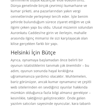
tahminlerle büyük kazançlar elde edebilirsiniz.
Dünya genelinde birçok çevrimiçi kumarhane ve
kumar şirketi, ana pazarlarından yakın vergi
cennetlerinde yerleşmeyi tercih eder. İşte benim
şehirde bulunduğum sürece ziyaret ettiğim ve çok
ilgimi çeken yapı bu oldu. Ulusal müzenin solundan
Auronkatu Caddesi’ne girin ve ilerleyin, mahalle
arasında ilginç mimarisi ile sizi karşılayacak olan
kilise gerçekten farklı bir yapı.
Helsinki İçin Bütçe
Ayrıca, oynamaya başlamadan önce belirli bir
oyunun istatistiklerini tanımak çok önemlidir – bu
adım, oyunun sonunda hayal kırıklığına
uğramamanıza yardımcı olacaktır. Muhtemelen,
bariz görünüyor, ancak kumar oynamanız ve çeşitli
web sitelerinden en sevdiğiniz oyunlar hakkında
mümkün olduğunca fazla bilgi almanız gerekiyor –
kesinlikle, taktiğinizi geliştirecektir. Önde gelen
yazılım satıcıları sayesinde oyuncular, kara tabanlı