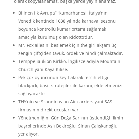
olarak kopyalanamaz, başka yerde yayınlanamaz.
Bilinen ilk Avrupa” “kumarhanesi, İtalya’nın
Venedik kentinde 1638 yılında karnaval sezonu
boyunca kontrollü kumar ortamı sağlamak
amacıyla kurulmuş olan Ridotto’dur.
Mr. Fox ailesini beslemek için the girl akşam üç
zengin çiftçiden tavuk, ördek ve hindi çalmaktadır.
Temppeliaukion Kirkko, İngilizce adıyla Mountain
Church yani Kaya Kilise.
Pek çok oyuncunun keyif alarak tercih ettiği
blackjack, basit stratejiler ile kazanç elde etmenizi
sağlayacaktır.
THY’nin ve Scandinavian Air carriers yani SAS
firmasının direkt uçuşları var.
Yönetmenliğini Gün Doğa Sarı’nın üstlendiği filmin
başrollerinde Aslı Bekiroğlu, Sinan Çalışkanoğlu
yer alıyor.