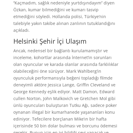
‘‘Kaçmadım, sağlık nedeniyle yurtdışındayım’’ diyen
Özkan, kumar bilmediğini ve kumarı tasvip
etmediğini söyledi. Hollanda polisi, Türkiye’nin
talebiyle yakın takibe alınan zanlının tutuklandığını
açıkladı.
Helsinki Şehir İçi Ulaşım
Ancak, nedensel bir bağlantı kurulamamıştır ve
inceleme, kohortlar arasında İnternet’in sorunları
olan oyuncular ve karada olanlar arasında farklılıklar
olabileceğini öne sürüyor. Mark Wahlberg’in
oyunculuk performansıyla beğeni topladığı filmde
deneyimli aktöre Jessica Lange, Griffin Cleveland ve
George Kennedy eşlik ediyor. Matt Damon, Edward
cullen Norton, John Malkovich ve Gretchen Mol gibi
ünlü oyuncuları buluşturan Tutku Ağı, sadece poker
oynanan illegal bir kumarhanede yaşananları konu
ediniyor. Tefecilere borçlanan Mike’ın bir hafta
içerisinde 50 bin dolar bulması ve borcunu ödemesi
gerekir. Bunun için en iyi bildiği şeyi yapacak ve