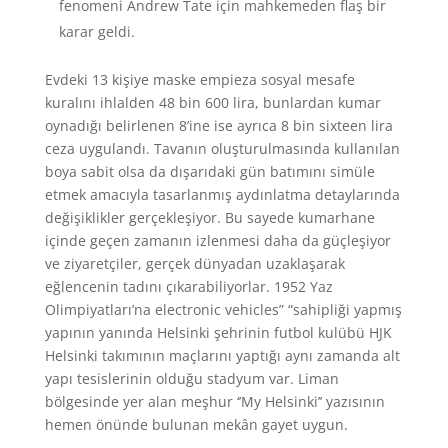
fenomeni Andrew Tate için mahkemeden flaş bir
karar geldi.
Evdeki 13 kişiye maske empieza sosyal mesafe
kuralını ihlalden 48 bin 600 lira, bunlardan kumar
oynadığı belirlenen 8’ine ise ayrıca 8 bin sixteen lira
ceza uygulandı. Tavanın oluşturulmasında kullanılan
boya sabit olsa da dışarıdaki gün batımını simüle
etmek amacıyla tasarlanmış aydınlatma detaylarında
değişiklikler gerçekleşiyor. Bu sayede kumarhane
içinde geçen zamanın izlenmesi daha da güçleşiyor
ve ziyaretçiler, gerçek dünyadan uzaklaşarak
eğlencenin tadını çıkarabiliyorlar. 1952 Yaz
Olimpiyatları’na electronic vehicles” “sahipliği yapmış
yapının yanında Helsinki şehrinin futbol kulübü HJK
Helsinki takımının maçlarını yaptığı aynı zamanda alt
yapı tesislerinin olduğu stadyum var. Liman
bölgesinde yer alan meşhur ‘’My Helsinki’’ yazısının
hemen önünde bulunan mekân gayet uygun.