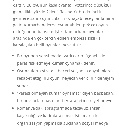
eşittir. Bu oyunun kasa avantajı yeterince düşüktür
(genellikle yüzde 2’den” “fazladır), bu da farklı
gelirlere sahip oyuncuların oynayabileceği anlamına
gelir. Kumarhanelerde oynanabilen pek çok oyun
olduğundan bahsetmiştik. Kumarhane oyunları
arasında en çok tercih edilen empieza sıklıkla
karşılaşılan belli oyunlar mevcuttur.
Bir oyunda şahsi maddi varlıklarını (genellikle
para) risk etmeye kumar oynamak denir.
Oyuncuların strateji, beceri ve şansa dayalı olarak
rekabet ettiği bu oyun, heyecan verici bir deneyim
sunar.
“Parası olmayan kumar oynamaz” diyen başbakan,
bir nevi artan baskıları bertaraf etme niyetindeydi.
Romanya’daki soruşturmada tecavüz, insan
kaçakçılığı ve kadınlara cinsel istismar için
organizasyon yapmakla suçlanan sosyal medya