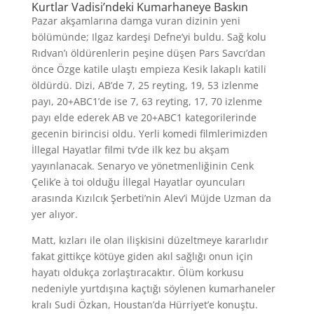
Kurtlar Vadisi’ndeki Kumarhaneye Baskın
Pazar akşamlarına damga vuran dizinin yeni
bölümünde; Ilgaz kardeşi Defne’yi buldu. Sağ kolu
Rıdvan’ı öldürenlerin peşine düşen Pars Savcı’dan
önce Özge katile ulaştı empieza Kesik lakaplı katili
öldürdü. Dizi, AB’de 7, 25 reyting, 19, 53 izlenme
payı, 20+ABC1’de ise 7, 63 reyting, 17, 70 izlenme
payı elde ederek AB ve 20+ABC1 kategorilerinde
gecenin birincisi oldu. Yerli komedi filmlerimizden
İllegal Hayatlar filmi tv’de ilk kez bu akşam
yayınlanacak. Senaryo ve yönetmenliğinin Cenk
Çelik’e à toi olduğu İllegal Hayatlar oyuncuları
arasında Kızılcık Şerbeti’nin Alev’i Müjde Uzman da
yer alıyor.
Matt, kızları ile olan ilişkisini düzeltmeye kararlıdır
fakat gittikçe kötüye giden akıl sağlığı onun için
hayatı oldukça zorlaştıracaktır. Ölüm korkusu
nedeniyle yurtdışına kaçtığı söylenen kumarhaneler
kralı Sudi Özkan, Houstan’da Hürriyet’e konuştu.