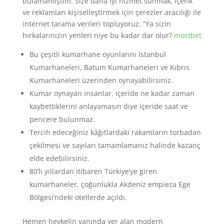
bulamamıştım. Size daha iyi hizmet sunmak, içerik
ve reklamları kişiselleştirmek için çerezler aracılığı ile
internet tarama verileri topluyoruz. “Ya sizin
hırkalarınızın yenleri niye bu kadar dar olur?
mostbet
Bu çeşitli kumarhane oyunlarını İstanbul
Kumarhaneleri, Batum Kumarhaneleri ve Kıbrıs
Kumarhaneleri üzerinden oynayabilirsiniz.
Kumar oynayan insanlar, içeride ne kadar zaman
kaybettiklerini anlayamasın diye içeride saat ve
pencere bulunmaz.
Tercih edeceğiniz kâğıtlardaki rakamların torbadan
çekilmesi ve sayıları tamamlamanız halinde kazanç
elde edebilirsiniz.
80’li yıllardan itibaren Türkiye’ye giren
kumarhaneler, çoğunlukla Akdeniz empieza Ege
Bölgesi’ndeki otellerde açıldı.
Hemen heykelin yanında yer alan modern