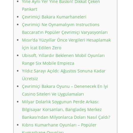
Yine Aynı Yer Yine Baskın! Dikkat Çeken
Pankart
Çevrimiçi Bakara Kumarhaneleri
Çevrimiçi Ne Oynamalıyım Instructions
Baccarat’ın Popüler Çevrimiçi Varyasyonları
Mısır’da Yüzyıllar Önce Vergileri Hesaplamak
İçin İcat Edilen Zero
Ubisoft, Yıllardır Beklenen Mobil Oyunları
Range Six Mobile Empieza
Yıldız Sarayı Açıldı: Ağustos Sonuna Kadar
Ücretsiz
Çevrimiçi Bakara Oyunu – Denenecek En İyi
Casino Siteleri Ve Uygulamaları
Milyar Dolarlık Soygunun Perde Arkası:
Bilgisayar Korsanları, Bangladeş Merkez
Bankası’ndan Milyonlarca Doları Nasıl Çaldı?
Kıbrıs Kumarhane Oyunları – Popüler
Kumarhane Oyunları