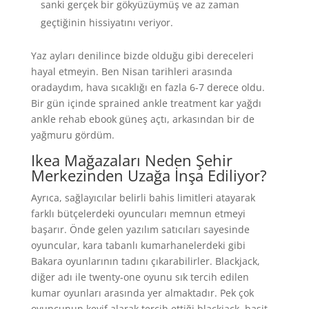
sanki gerçek bir gökyüzüymüş ve az zaman
geçtiğinin hissiyatını veriyor.
Yaz ayları denilince bizde olduğu gibi dereceleri
hayal etmeyin. Ben Nisan tarihleri arasında
oradaydım, hava sıcaklığı en fazla 6-7 derece oldu.
Bir gün içinde sprained ankle treatment kar yağdı
ankle rehab ebook güneş açtı, arkasından bir de
yağmuru gördüm.
Ikea Mağazaları Neden Şehir
Merkezinden Uzağa İnşa Ediliyor?
Ayrıca, sağlayıcılar belirli bahis limitleri atayarak
farklı bütçelerdeki oyuncuları memnun etmeyi
başarır. Önde gelen yazılım satıcıları sayesinde
oyuncular, kara tabanlı kumarhanelerdeki gibi
Bakara oyunlarının tadını çıkarabilirler. Blackjack,
diğer adı ile twenty-one oyunu sık tercih edilen
kumar oyunları arasında yer almaktadır. Pek çok
oyuncunun keyif alarak tercih ettiği blackjack, basit