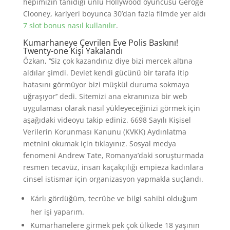
hepimizin tanıdığı ünlü Hollywood oyuncusu Geroge
Clooney, kariyeri boyunca 30’dan fazla filmde yer aldı
7 slot bonus nasıl kullanılır
.
Kumarhaneye Çevrilen Eve Polis Baskını!
Twenty-one Kişi Yakalandı
Özkan, ‘‘Siz çok kazandınız diye bizi mercek altına
aldılar şimdi. Devlet kendi gücünü bir tarafa itip
hatasını görmüyor bizi müşkül duruma sokmaya
uğraşıyor’’ dedi. Sitemizi ana ekranınıza bir web
uygulaması olarak nasıl yükleyeceğinizi görmek için
aşağıdaki videoyu takip ediniz. 6698 Sayılı Kişisel
Verilerin Korunması Kanunu (KVKK) Aydınlatma
metnini okumak için tıklayınız. Sosyal medya
fenomeni Andrew Tate, Romanya’daki soruşturmada
resmen tecavüz, insan kaçakçılığı empieza kadınlara
cinsel istismar için organizasyon yapmakla suçlandı.
Kárlı gördüğüm, tecrübe ve bilgi sahibi olduğum
her işi yaparım.
Kumarhanelere girmek pek çok ülkede 18 yaşının