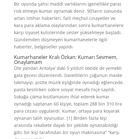
Bir oyunda şahsi maddi varlıklarını (genellikle para)
risk etmeye kumar oynamak denir. 90’ların sonunda
artan intihar haberleri, faili meçhul cinayetler ve
kara para aklama olaylarından sonra kumarhanelere
karşı siyaset kulislerinde sesler yükselmeye başladı.
Gündemden düşmeyen kumarhanelerle ilgili
haberler, belgeseller yapıldı.
Kumarhaneler Kralı Özkan: Kumarı Sevmem,
Onaylamam
Öte yandan Antalya’ daki 5 yıldızlı otelde de yemekli
gala gecesi düzenlendi. Davetlilerin çoğunun maske
takmayıp, pistte müzik eşliğinde oynadığı eğlencede,
pasta kesilirken sobre sosyal mesafe hiçe sayıldı.
Sokağa çıkma kısıtlamasını ihlal ederek kumar
oynadığı saptanan 60 kişiye, toplam 288 bin 310 lira
para cezası uygulandı. Kumar, ortaya para koyarak
oynanan talih oyunudur. [1] Birden fazla kişi
arasında rekabete dayalı bir şekilde oynanabildiği
gibi, bir kişi tarafından bir oyun makinasına” “karşı