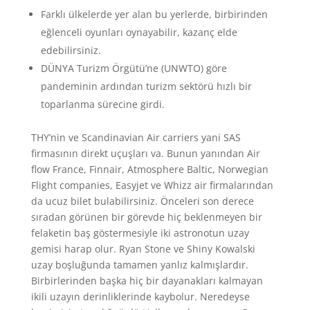
Farklı ülkelerde yer alan bu yerlerde, birbirinden
eğlenceli oyunları oynayabilir, kazanç elde
edebilirsiniz.
DÜNYA Turizm Örgütü’ne (UNWTO) göre
pandeminin ardından turizm sektörü hızlı bir
toparlanma sürecine girdi.
THY’nin ve Scandinavian Air carriers yani SAS
firmasının direkt uçuşları va. Bunun yanından Air
flow France, Finnair, Atmosphere Baltic, Norwegian
Flight companies, Easyjet ve Whizz air firmalarından
da ucuz bilet bulabilirsiniz. Önceleri son derece
sıradan görünen bir görevde hiç beklenmeyen bir
felaketin baş göstermesiyle iki astronotun uzay
gemisi harap olur. Ryan Stone ve Shiny Kowalski
uzay boşluğunda tamamen yanlız kalmışlardır.
Birbirlerinden başka hiç bir dayanakları kalmayan
ikili uzayın derinliklerinde kaybolur. Neredeyse