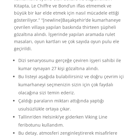
Kitapta, Le Chiffre ve Bond’un iflas etmemek ve
büyük bir kar elde etmek için nasıl mücadele ettiği
gösteriliyor.” “[newline]Başakşehir’de kumarhaneye
çevrilen villaya yapılan baskında thirteen şüpheli
gözaltına alındı. İşyerinde yapılan aramada rulet
masaları, oyun kartları ve çok sayıda oyun pulu ele
geçirildi.
Dizi senaryosunu gerçeğe çeviren işyeri sahibi ile
kumar oynayan 27 kişi gözaltına alındı.
Bu listeyi aşağıda bulabilirsiniz ve doğru çevrim içi
kumarhaneyi seçmenizin sizin için çok faydalı
olacağına sizi temin ederiz.
Çaldığı paraların miktarı attığında yaptığı
usulsüzlükle ortaya çıkar.
Tallinn’den Helsinki’ye giderken Viking Line
feribotunu kullandım.
Bu detay, atmosferi zenginleştirerek misafirlere