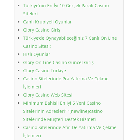
Türkiye’nin En İyi 10 Gerçek Paralı Casino
Siteleri
Canlı Krupiyeli Oyunlar
Glory Casino Giriş
Türkiye’de Oynayabileceğiniz 7 Canlı On Line
Casino Sitesi:
Hızlı Oyunlar
Glory On Line Casino Güncel Giriş
Glory Casino Türkiye
Casino Sitelerinde Pra Yatırma Ve Çekme
İşlemleri
Glory Casino Web Sitesi
Minimum Bahisli En Iyi 5 Yeni Casino
Sitelerinin Adresleri” “[newline]casino
Sitelerinde Müşteri Destek Hizmeti
Casino Sitelerinde Afin De Yatırma Ve Çekme
İşlemleri