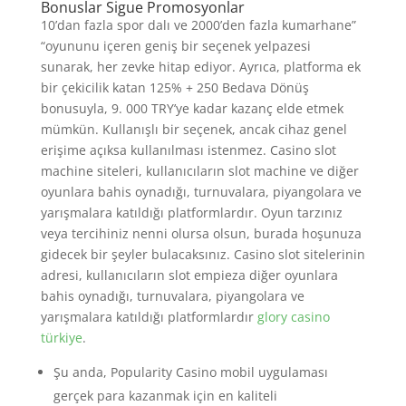
Bonuslar Sigue Promosyonlar
10’dan fazla spor dalı ve 2000’den fazla kumarhane”
“oyununu içeren geniş bir seçenek yelpazesi
sunarak, her zevke hitap ediyor. Ayrıca, platforma ek
bir çekicilik katan 125% + 250 Bedava Dönüş
bonusuyla, 9. 000 TRY’ye kadar kazanç elde etmek
mümkün. Kullanışlı bir seçenek, ancak cihaz genel
erişime açıksa kullanılması istenmez. Casino slot
machine siteleri, kullanıcıların slot machine ve diğer
oyunlara bahis oynadığı, turnuvalara, piyangolara ve
yarışmalara katıldığı platformlardır. Oyun tarzınız
veya tercihiniz nenni olursa olsun, burada hoşunuza
gidecek bir şeyler bulacaksınız. Casino slot sitelerinin
adresi, kullanıcıların slot empieza diğer oyunlara
bahis oynadığı, turnuvalara, piyangolara ve
yarışmalara katıldığı platformlardır
glory casino
türkiye
.
Şu anda, Popularity Casino mobil uygulaması
gerçek para kazanmak için en kaliteli