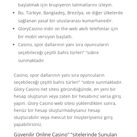
başlatmak için krupiyenin talimatlarını izleyin.
Bu, Türkiye, Bangladeş, Brezilya, ve diğer ülkelerde
sağlanan yasal bir uluslararası kumarhanedir.
GloryCasino indir on the web akıllı telefonlar için
bir mobil versiyon başlattı.
Casino, spor dallarının yanı sıra oyuncuların
seçebileceği çeşitli bahis türleri” “sobre
sunmaktadır.
Casino, spor dallarının yanı sıra oyuncuların
seçebileceği çeşitli bahis türleri” “sobre sunmaktadır.
Glory Casino net sitesi göründüğünde, en yeni bir
hesap oluşturun veya zaten bir hesabınız varsa giriş
yapın. Glory Casino web sitesi yüklendikten sonra,
henüz bir hesap oluşturmadıysanız hesap
oluşturabilir veya mevcut bir müşteriyseniz giriş
yapabilirsiniz.
Güvenilir Online Casino” “sitelerinde Sunulan