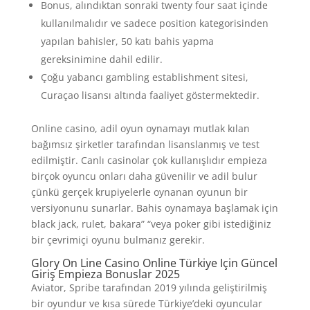
Bonus, alındıktan sonraki twenty four saat içinde
kullanılmalıdır ve sadece position kategorisinden
yapılan bahisler, 50 katı bahis yapma
gereksinimine dahil edilir.
Çoğu yabancı gambling establishment sitesi,
Curaçao lisansı altında faaliyet göstermektedir.
Online casino, adil oyun oynamayı mutlak kılan
bağımsız şirketler tarafından lisanslanmış ve test
edilmiştir. Canlı casinolar çok kullanışlıdır empieza
birçok oyuncu onları daha güvenilir ve adil bulur
çünkü gerçek krupiyelerle oynanan oyunun bir
versiyonunu sunarlar. Bahis oynamaya başlamak için
black jack, rulet, bakara” “veya poker gibi istediğiniz
bir çevrimiçi oyunu bulmanız gerekir.
Glory On Line Casino Online Türkiye Için Güncel
Giriş Empieza Bonuslar 2025
Aviator, Spribe tarafından 2019 yılında geliştirilmiş
bir oyundur ve kısa sürede Türkiye’deki oyuncular