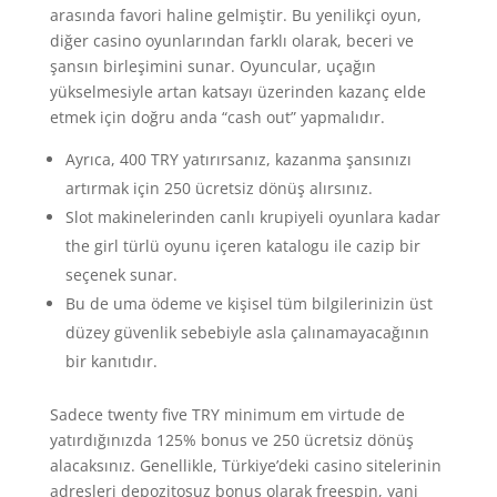
arasında favori haline gelmiştir. Bu yenilikçi oyun,
diğer casino oyunlarından farklı olarak, beceri ve
şansın birleşimini sunar. Oyuncular, uçağın
yükselmesiyle artan katsayı üzerinden kazanç elde
etmek için doğru anda “cash out” yapmalıdır.
Ayrıca, 400 TRY yatırırsanız, kazanma şansınızı
artırmak için 250 ücretsiz dönüş alırsınız.
Slot makinelerinden canlı krupiyeli oyunlara kadar
the girl türlü oyunu içeren katalogu ile cazip bir
seçenek sunar.
Bu de uma ödeme ve kişisel tüm bilgilerinizin üst
düzey güvenlik sebebiyle asla çalınamayacağının
bir kanıtıdır.
Sadece twenty five TRY minimum em virtude de
yatırdığınızda 125% bonus ve 250 ücretsiz dönüş
alacaksınız. Genellikle, Türkiye’deki casino sitelerinin
adresleri depozitosuz bonus olarak freespin, yani