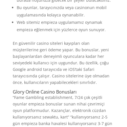
burada hoşunuza gidecek bir şeyler bulacaksınız.
Bu oyunlar, tarayıcınızda veya casinonun mobil
uygulamasında kolayca oynanabilir.
Web sitemiz empieza uygulamamız oynamak
empieza eğlenmek için yüzlerce oyun sunuyor.
En güvenilir casino siteleri kayıpları olan
müşterilerine geri ödeme yapar. Bu bonuslar, yeni
başlayanlardan deneyimli oyunculara kadar her
seviyedeki kullanıcı için uygundur. Bu özellik, çoğu
Google android tarayıcıda ve iOS’taki Safari
tarayıcısında çalışır. Casino sitelerine üye olmadan
önce, kullanıcıların yapabilecekleri sınırlıdır.
Glory Online Casino Bonusları
“Fame Gambling establishment, 7/24 çok çeşitli
oyunlar empieza bonuslar sunan nihai çevrimiçi
oyun platformudur. Kazançlar, elektronik cüzdan
kullanıyorsanız sewaktu, kart” “kullanıyorsanız 2-5
gün empieza banka havalesi kullanıyorsanız 3-7 gün