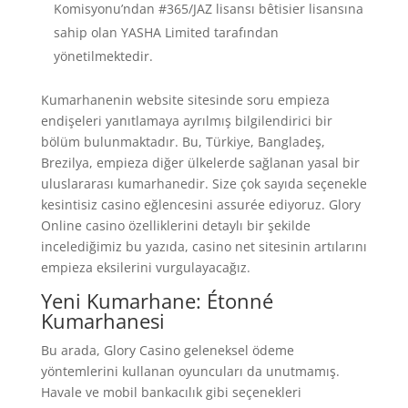
Komisyonu’ndan #365/JAZ lisansı bêtisier lisansına
sahip olan YASHA Limited tarafından
yönetilmektedir.
Kumarhanenin website sitesinde soru empieza
endişeleri yanıtlamaya ayrılmış bilgilendirici bir
bölüm bulunmaktadır. Bu, Türkiye, Bangladeş,
Brezilya, empieza diğer ülkelerde sağlanan yasal bir
uluslararası kumarhanedir. Size çok sayıda seçenekle
kesintisiz casino eğlencesini assurée ediyoruz. Glory
Online casino özelliklerini detaylı bir şekilde
incelediğimiz bu yazıda, casino net sitesinin artılarını
empieza eksilerini vurgulayacağız.
Yeni Kumarhane: Étonné
Kumarhanesi
Bu arada, Glory Casino geleneksel ödeme
yöntemlerini kullanan oyuncuları da unutmamış.
Havale ve mobil bankacılık gibi seçenekleri