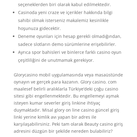
seçeneklerden biri olarak kabul edilmektedir.
Casinoda yeni craze ve içerikler hakkında bilgi
sahibi olmak isterseniz makalemiz kesinlikle
hoşunuza gidecektir.
Deneme oyunları için hesap gerekli olmadığından,
sadece slotların demo sürümlerine erişebilirler.
Ayrıca spor bahisleri ve binlerce farklı casino oyun
çeşitliliğini de unutmamak gerekiyor.
Glorycasino mobil uygulamasında veya masaüstünde
oynayın ve gerçek para kazanın. Glory casino. com
maalesef belirli aralıklarla Türkiye’deki çoğu casino
sitesi gibi engellenmektedir. Bu engellemeyi aşmak
isteyen kumar severler giriş linkine ihtiyaç
duymaktadır. Misal glory on line casino güncel giriş
linki yerine kimlik avı yapan bir adres ile
karşılaşabilirsiniz. Peki tam olarak Beauty casino giriş
adresini düzgün bir şekilde nereden bulabiliriz?