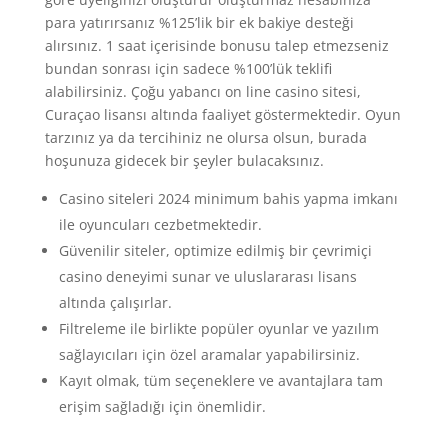
para yatırırsanız %125’lik bir ek bakiye desteği
alırsınız. 1 saat içerisinde bonusu talep etmezseniz
bundan sonrası için sadece %100’lük teklifi
alabilirsiniz. Çoğu yabancı on line casino sitesi,
Curaçao lisansı altında faaliyet göstermektedir. Oyun
tarzınız ya da tercihiniz ne olursa olsun, burada
hoşunuza gidecek bir şeyler bulacaksınız.
Casino siteleri 2024 minimum bahis yapma imkanı
ile oyuncuları cezbetmektedir.
Güvenilir siteler, optimize edilmiş bir çevrimiçi
casino deneyimi sunar ve uluslararası lisans
altında çalışırlar.
Filtreleme ile birlikte popüler oyunlar ve yazılım
sağlayıcıları için özel aramalar yapabilirsiniz.
Kayıt olmak, tüm seçeneklere ve avantajlara tam
erişim sağladığı için önemlidir.