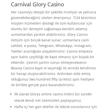
Carni̇val Glory Casi̇no
Her casino’yu detaylı bir şekilde inceliyor ve yalnızca
güvenebileceğiniz siteleri öneriyoruz. 7/24 kesintisiz
müşteri hizmetleri desteği ile tüm kullanıcılar için
olumlu bir deneyim sağlamaya kendini adamış
uzmanlardan yardım alabilirsiniz. Glory Casino
iletişim için birçok kanal sunar; uzmanlara canlı
sohbet, e-posta, Telegram, WhatsApp, Instagram,
Twitter aracılığıyla ulaşabilirsiniz. Casino empieza
spor bahis çeşitliliği de kayıt olmanız için büyük bir
etkendir. Çevrim şartını sorun etmeyecekseniz
Beauty Casino kayıt ol seçeneği ile anında kendinize
bir hesap oluşturabilirsiniz. Ardından elde etmiş
olduğunuz two hundred fifty ücretsiz spin hediyesi
ile birlikte gerçek para kazanabilirsiniz.
İlk olarak Glorya online casino linkini biz sürekli
olarak kendi net sitemizden paylaşıyoruz.
Hafta içi her gün telefon ile teknik sorunlarınız için