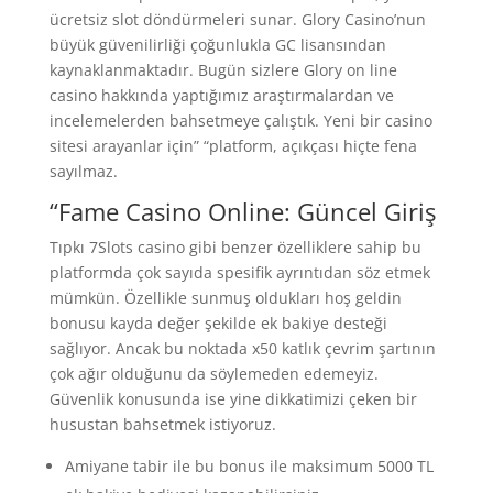
ücretsiz slot döndürmeleri sunar. Glory Casino’nun
büyük güvenilirliği çoğunlukla GC lisansından
kaynaklanmaktadır. Bugün sizlere Glory on line
casino hakkında yaptığımız araştırmalardan ve
incelemelerden bahsetmeye çalıştık. Yeni bir casino
sitesi arayanlar için” “platform, açıkçası hiçte fena
sayılmaz.
“Fame Casino Online: Güncel Giriş
Tıpkı 7Slots casino gibi benzer özelliklere sahip bu
platformda çok sayıda spesifik ayrıntıdan söz etmek
mümkün. Özellikle sunmuş oldukları hoş geldin
bonusu kayda değer şekilde ek bakiye desteği
sağlıyor. Ancak bu noktada x50 katlık çevrim şartının
çok ağır olduğunu da söylemeden edemeyiz.
Güvenlik konusunda ise yine dikkatimizi çeken bir
husustan bahsetmek istiyoruz.
Amiyane tabir ile bu bonus ile maksimum 5000 TL