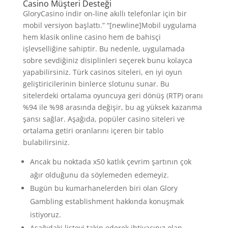
Casino Müşteri Desteği
GloryCasino indir on-line akıllı telefonlar için bir
mobil versiyon başlattı.” “[newline]Mobil uygulama
hem klasik online casino hem de bahisçi
işlevselliğine sahiptir. Bu nedenle, uygulamada
sobre sevdiğiniz disiplinleri seçerek bunu kolayca
yapabilirsiniz. Türk casinos siteleri, en iyi oyun
geliştiricilerinin binlerce slotunu sunar. Bu
sitelerdeki ortalama oyuncuya geri dönüş (RTP) oranı
%94 ile %98 arasında değişir, bu ag yüksek kazanma
şansı sağlar. Aşağıda, popüler casino siteleri ve
ortalama getiri oranlarını içeren bir tablo
bulabilirsiniz.
Ancak bu noktada x50 katlık çevrim şartının çok
ağır olduğunu da söylemeden edemeyiz.
Bugün bu kumarhanelerden biri olan Glory
Gambling establishment hakkında konuşmak
istiyoruz.
Aşağıdaki listeyi takip ederek ihtiyacınız olan