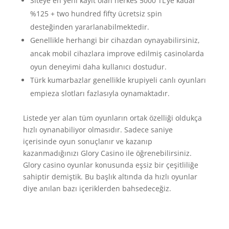
Siteye en yeni kayıt olan herkes 5000 TL’ye kadar
%125 + two hundred fifty ücretsiz spin
desteğinden yararlanabilmektedir.
Genellikle herhangi bir cihazdan oynayabilirsiniz,
ancak mobil cihazlara improve edilmiş casinolarda
oyun deneyimi daha kullanıcı dostudur.
Türk kumarbazlar genellikle krupiyeli canlı oyunları
empieza slotları fazlasıyla oynamaktadır.
Listede yer alan tüm oyunların ortak özelliği oldukça
hızlı oynanabiliyor olmasıdır. Sadece saniye
içerisinde oyun sonuçlanır ve kazanıp
kazanmadığınızı Glory Casino ile öğrenebilirsiniz.
Glory casino oyunlar konusunda eşsiz bir çeşitliliğe
sahiptir demiştik. Bu başlık altında da hızlı oyunlar
diye anılan bazı içeriklerden bahsedeceğiz.