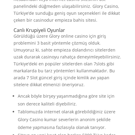
panelindeki düğmeden ulaşabilirsiniz. Glory Casino,
Türkiye’de sunduğu geniş oyun seçenekleri ile dikkat
çeken bir casinodur empieza bahis sitesi.
Canlı Krupiyeli Oyunlar
Görüldüğü üzere Glory online casino için giriş
problemini 3 basit yöntemle çözmüş olduk.
Umuyoruz ki, sahte empieza dolandırıcı sitelerden
uzak durarak casinoyu rahatça deneyimleyebilirsiniz.
Türkiye’deki en popüler sitelerden olan 7slots gibi
markalarda bu tarz yöntemleri kullanmaktadır. Bu
arada 7 Slot güncel giriş içinde kimlik avı yapan
sitelere dikkat etmenizi öneriyoruz.
Ancak böyle birşey yaşanmadığına göre site için
son derece kaliteli diyebiliriz.
Tablomuzda internet olarak görebildiğiniz üzere
Glory Casino kumar severlerin anonim şekilde
ödeme yapmasına fazlasıyla olanak tanıyor.