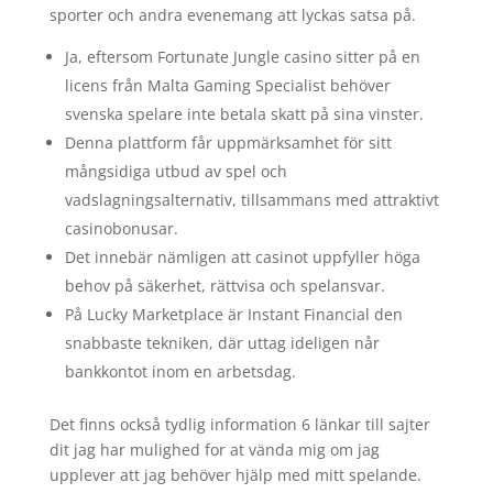
sporter och andra evenemang att lyckas satsa på.
Ja, eftersom Fortunate Jungle casino sitter på en
licens från Malta Gaming Specialist behöver
svenska spelare inte betala skatt på sina vinster.
Denna plattform får uppmärksamhet för sitt
mångsidiga utbud av spel och
vadslagningsalternativ, tillsammans med attraktivt
casinobonusar.
Det innebär nämligen att casinot uppfyller höga
behov på säkerhet, rättvisa och spelansvar.
På Lucky Marketplace är Instant Financial den
snabbaste tekniken, där uttag ideligen når
bankkontot inom en arbetsdag.
Det finns också tydlig information 6 länkar till sajter
dit jag har mulighed for at vända mig om jag
upplever att jag behöver hjälp med mitt spelande.