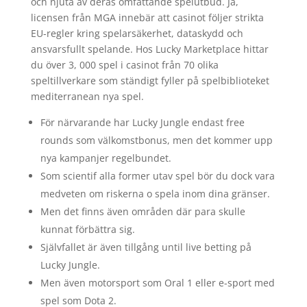
och njuta av deras omfattande spelutbud. Ja,
licensen från MGA innebär att casinot följer strikta
EU-regler kring spelarsäkerhet, dataskydd och
ansvarsfullt spelande. Hos Lucky Marketplace hittar
du över 3, 000 spel i casinot från 70 olika
speltillverkare som ständigt fyller på spelbiblioteket
mediterranean nya spel.
För närvarande har Lucky Jungle endast free
rounds som välkomstbonus, men det kommer upp
nya kampanjer regelbundet.
Som scientif alla former utav spel bör du dock vara
medveten om riskerna o spela inom dina gränser.
Men det finns även områden där para skulle
kunnat förbättra sig.
Självfallet är även tillgång until live betting på
Lucky Jungle.
Men även motorsport som Oral 1 eller e-sport med
spel som Dota 2.