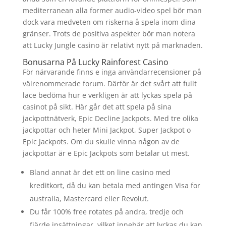
mediterranean alla former audio-video spel bör man
dock vara medveten om riskerna å spela inom dina
gränser. Trots de positiva aspekter bör man notera
att Lucky Jungle casino är relativt nytt på marknaden.
Bonusarna På Lucky Rainforest Casino
För närvarande finns e inga användarrecensioner på
välrenommerade forum. Därför är det svårt att fullt
lace bedöma hur e verkligen är att lyckas spela på
casinot på sikt. Här går det att spela på sina
jackpottnätverk, Epic Decline Jackpots. Med tre olika
jackpottar och heter Mini Jackpot, Super Jackpot o
Epic Jackpots. Om du skulle vinna någon av de
jackpottar är e Epic Jackpots som betalar ut mest.
Bland annat är det ett on line casino med
kreditkort, då du kan betala med antingen Visa for
australia, Mastercard eller Revolut.
Du får 100% free rotates på andra, tredje och
fjärde insättningar, vilket innebär att lyckas du kan