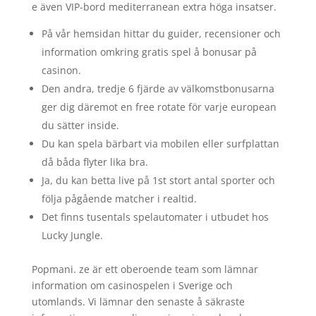
e även VIP-bord mediterranean extra höga insatser.
På vår hemsidan hittar du guider, recensioner och
information omkring gratis spel å bonusar på
casinon.
Den andra, tredje 6 fjärde av välkomstbonusarna
ger dig däremot en free rotate för varje european
du sätter inside.
Du kan spela bärbart via mobilen eller surfplattan
då båda flyter lika bra.
Ja, du kan betta live på 1st stort antal sporter och
följa pågående matcher i realtid.
Det finns tusentals spelautomater i utbudet hos
Lucky Jungle.
Popmani. ze är ett oberoende team som lämnar
information om casinospelen i Sverige och
utomlands. Vi lämnar den senaste å säkraste