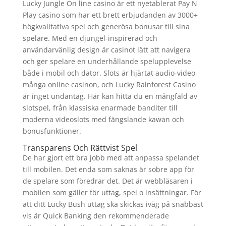
Lucky Jungle On line casino är ett nyetablerat Pay N
Play casino som har ett brett erbjudanden av 3000+
högkvalitativa spel och generösa bonusar till sina
spelare. Med en djungel-inspirerad och
användarvänlig design är casinot lätt att navigera
och ger spelare en underhållande spelupplevelse
både i mobil och dator. Slots är hjärtat audio-video
många online casinon, och Lucky Rainforest Casino
är inget undantag. Här kan hitta du en mångfald av
slotspel, från klassiska enarmade banditer till
moderna videoslots med fängslande kawan och
bonusfunktioner.
Transparens Och Rättvist Spel
De har gjort ett bra jobb med att anpassa spelandet
till mobilen. Det enda som saknas är sobre app för
de spelare som föredrar det. Det är webbläsaren i
mobilen som gäller för uttag, spel o insättningar. För
att ditt Lucky Bush uttag ska skickas iväg på snabbast
vis är Quick Banking den rekommenderade