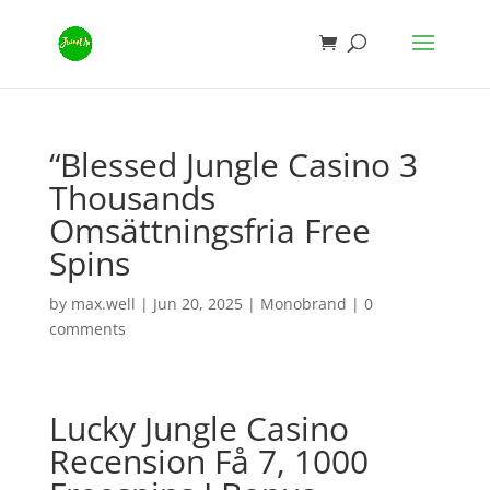
“Blessed Jungle Casino 3
Thousands
Omsättningsfria Free
Spins
by
max.well
|
Jun 20, 2025
|
Monobrand
|
0
comments
Lucky Jungle Casino
Recension Få 7, 1000