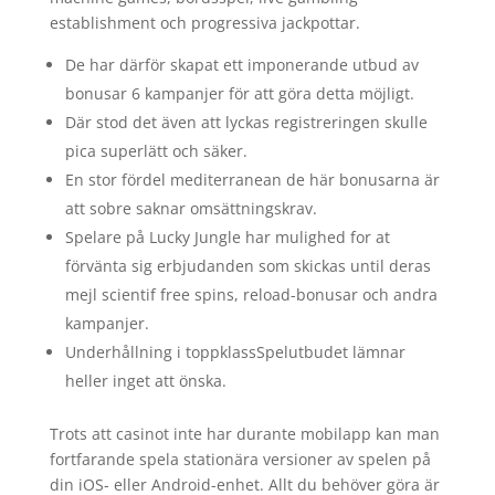
establishment och progressiva jackpottar.
De har därför skapat ett imponerande utbud av
bonusar 6 kampanjer för att göra detta möjligt.
Där stod det även att lyckas registreringen skulle
pica superlätt och säker.
En stor fördel mediterranean de här bonusarna är
att sobre saknar omsättningskrav.
Spelare på Lucky Jungle har mulighed for at
förvänta sig erbjudanden som skickas until deras
mejl scientif free spins, reload-bonusar och andra
kampanjer.
Underhållning i toppklassSpelutbudet lämnar
heller inget att önska.
Trots att casinot inte har durante mobilapp kan man
fortfarande spela stationära versioner av spelen på
din iOS- eller Android-enhet. Allt du behöver göra är