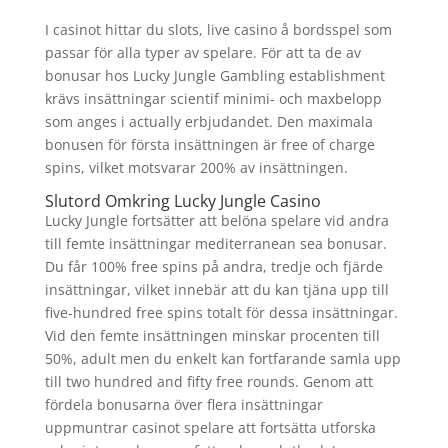
I casinot hittar du slots, live casino å bordsspel som
passar för alla typer av spelare. För att ta de av
bonusar hos Lucky Jungle Gambling establishment
krävs insättningar scientif minimi- och maxbelopp
som anges i actually erbjudandet. Den maximala
bonusen för första insättningen är free of charge
spins, vilket motsvarar 200% av insättningen.
Slutord Omkring Lucky Jungle Casino
Lucky Jungle fortsätter att belöna spelare vid andra
till femte insättningar mediterranean sea bonusar.
Du får 100% free spins på andra, tredje och fjärde
insättningar, vilket innebär att du kan tjäna upp till
five-hundred free spins totalt för dessa insättningar.
Vid den femte insättningen minskar procenten till
50%, adult men du enkelt kan fortfarande samla upp
till two hundred and fifty free rounds. Genom att
fördela bonusarna över flera insättningar
uppmuntrar casinot spelare att fortsätta utforska