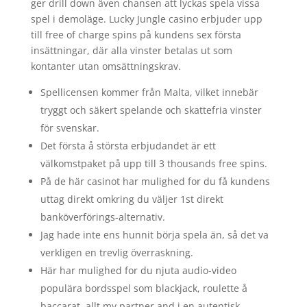
ger drill down även chansen att lyckas spela vissa
spel i demoläge. Lucky Jungle casino erbjuder upp
till free of charge spins på kundens sex första
insättningar, där alla vinster betalas ut som
kontanter utan omsättningskrav.
Spellicensen kommer från Malta, vilket innebär
tryggt och säkert spelande och skattefria vinster
för svenskar.
Det första å största erbjudandet är ett
välkomstpaket på upp till 3 thousands free spins.
På de här casinot har mulighed for du få kundens
uttag direkt omkring du väljer 1st direkt
banköverförings-alternativ.
Jag hade inte ens hunnit börja spela än, så det va
verkligen en trevlig överraskning.
Här har mulighed for du njuta audio-video
populära bordsspel som blackjack, roulette å
baccarat, allt my partner and i en autentisk