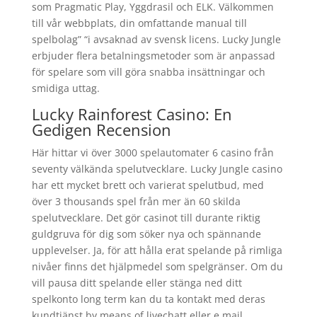
som Pragmatic Play, Yggdrasil och ELK. Välkommen
till vår webbplats, din omfattande manual till
spelbolag” “i avsaknad av svensk licens. Lucky Jungle
erbjuder flera betalningsmetoder som är anpassad
för spelare som vill göra snabba insättningar och
smidiga uttag.
Lucky Rainforest Casino: En
Gedigen Recension
Här hittar vi över 3000 spelautomater 6 casino från
seventy välkända spelutvecklare. Lucky Jungle casino
har ett mycket brett och varierat spelutbud, med
över 3 thousands spel från mer än 60 skilda
spelutvecklare. Det gör casinot till durante riktig
guldgruva för dig som söker nya och spännande
upplevelser. Ja, för att hålla erat spelande på rimliga
nivåer finns det hjälpmedel som spelgränser. Om du
vill pausa ditt spelande eller stänga ned ditt
spelkonto long term kan du ta kontakt med deras
kundtjänst by means of livechatt eller e mail.