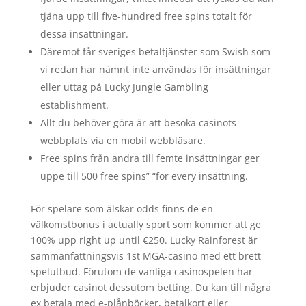
tjäna upp till five-hundred free spins totalt för
dessa insättningar.
Däremot får sveriges betaltjänster som Swish som
vi redan har nämnt inte användas för insättningar
eller uttag på Lucky Jungle Gambling
establishment.
Allt du behöver göra är att besöka casinots
webbplats via en mobil webbläsare.
Free spins från andra till femte insättningar ger
uppe till 500 free spins” “for every insättning.
För spelare som älskar odds finns de en
välkomstbonus i actually sport som kommer att ge
100% upp right up until €250. Lucky Rainforest är
sammanfattningsvis 1st MGA-casino med ett brett
spelutbud. Förutom de vanliga casinospelen har
erbjuder casinot dessutom betting. Du kan till några
ex betala med e-plånböcker, betalkort eller