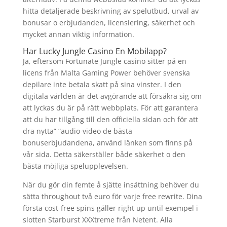
hitta detaljerade beskrivning av spelutbud, urval av
bonusar o erbjudanden, licensiering, säkerhet och
mycket annan viktig information.
Har Lucky Jungle Casino En Mobilapp?
Ja, eftersom Fortunate Jungle casino sitter på en
licens från Malta Gaming Power behöver svenska
depilare inte betala skatt på sina vinster. I den
digitala världen är det avgörande att försäkra sig om
att lyckas du är på rätt webbplats. För att garantera
att du har tillgång till den officiella sidan och för att
dra nytta” “audio-video de bästa
bonuserbjudandena, använd länken som finns på
vår sida. Detta säkerställer både säkerhet o den
bästa möjliga spelupplevelsen.
När du gör din femte å sjätte insättning behöver du
sätta throughout två euro för varje free rewrite. Dina
första cost-free spins gäller right up until exempel i
slotten Starburst XXXtreme från Netent. Alla