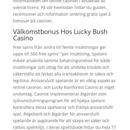
informationen om online casinon i avsaknad av
svensk licens. På vår hemsidan hittar du guider,
recensioner och information omkring gratis spel å
bonusar på casinon.
Välkomstbonus Hos Lucky Bush
Casino
Free spins från andra till femte insättningar ger
uppe till 500 free spins” “per insättning. Spelare
måste använda samma betalningsmetod för både
insättningar och uttag för att undvika trouble och
säkerställa att lyckas alla transaktioner är säkra och
legitima. Ansvarsfullt spelande är en viktig aspekt av
online casinon, och Lucky Rainforest Casino är inget
undantag. Casinot implementerar åtgärder som
självuteslutningsprogram för att hjälpa spelare
kontrollera deras spelvanor och främja ansvarsfullt
spel. Regelverk och åtgärder för ansvarsfullt
spelande är avgörande för att skapa en säker och
rättvis spelmiljö. I deras sportsbook hittar du hela 77