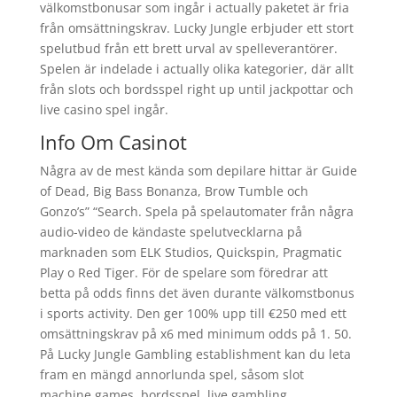
välkomstbonusar som ingår i actually paketet är fria
från omsättningskrav. Lucky Jungle erbjuder ett stort
spelutbud från ett brett urval av spelleverantörer.
Spelen är indelade i actually olika kategorier, där allt
från slots och bordsspel right up until jackpottar och
live casino spel ingår.
Info Om Casinot
Några av de mest kända som depilare hittar är Guide
of Dead, Big Bass Bonanza, Brow Tumble och
Gonzo’s” “Search. Spela på spelautomater från några
audio-video de kändaste spelutvecklarna på
marknaden som ELK Studios, Quickspin, Pragmatic
Play o Red Tiger. För de spelare som föredrar att
betta på odds finns det även durante välkomstbonus
i sports activity. Den ger 100% upp till €250 med ett
omsättningskrav på x6 med minimum odds på 1. 50.
På Lucky Jungle Gambling establishment kan du leta
fram en mängd annorlunda spel, såsom slot
machine games, bordsspel, live gambling