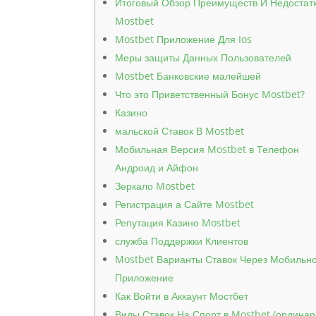
Итоговый Обзор Преимуществ И Недостат
Mostbet
Mostbet Приложение Для Ios
Меры защиты Данных Пользователей
Mostbet Банковские малейшей
Что это Приветственный Бонус Mostbet?
Казино
мальской Ставок В Mostbet
Мобильная Версия Mostbet в Телефон
Андроид и Айфон
Зеркало Mostbet
Регистрация а Сайте Mostbet
Репутация Казино Mostbet
служба Поддержки Клиентов
Mostbet Варианты Ставок Через Мобильн
Приложение
Как Войти в Аккаунт Мостбет
Виды Ставок На Спорт в Mostbet (ординар