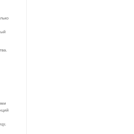
олько
м
ный
тва.
ыми
eнций
цу,