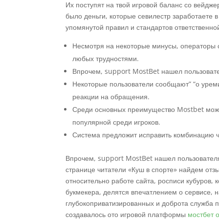
Их поступят на твой игровой баланс со вейдже
было деньги, которые севилестр заработаете 
упомянутой правил и стандартов ответственно
Несмотря на некоторые минусы, операторы с
любых трудностями.
Впрочем, support MostBet нашел пользовате
Некоторые пользователи сообщают” “о урем
реакции на обращения.
Среди основных преимущество Mostbet можн
популярной среди игроков.
Система предложит исправить комбинацию че
Впрочем, support MostBet нашел пользователя
странице читатели «Куш в спорте» найдем отз
относительно работе сайта, росписи кубуров,
букмекера, делятся впечатлением о сервисе, 
глубокоприватизированных и доброта служба
создавалось ото игровой платформы
мостбет 