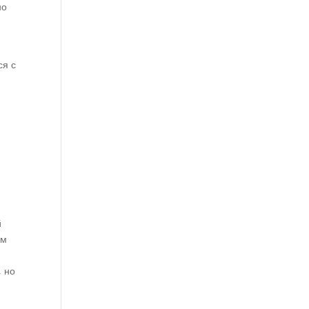
но
ся с
й
ем
, но