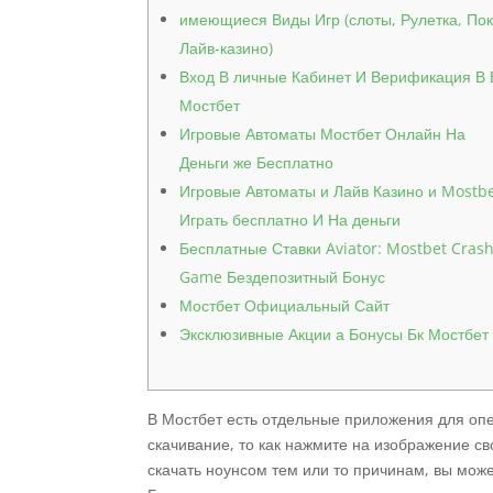
имеющиеся Виды Игр (слоты, Рулетка, Пок
Лайв-казино)
Вход В личные Кабинет И Верификация В 
Мостбет
Игровые Автоматы Мостбет Онлайн На
Деньги же Бесплатно
Игровые Автоматы и Лайв Казино и Mostbe
Играть бесплатно И На деньги
Бесплатные Ставки Aviator: Mostbet Cras
Game Бездепозитный Бонус
Мостбет Официальный Сайт
Эксклюзивные Акции а Бонусы Бк Мостбет
В Мостбет есть отдельные приложения для опе
скачивание, то как нажмите на изображение с
скачать ноунсом тем или то причинам, вы може