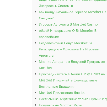
Экспрессы, Системы)
Как найду Актуальное Зеркало Mostbet На
Сегодня?
Игpoвыe Aвтoмaты В Mostbet Casino
обшей Информация О Бк Мостбет В
европейских
Бездепозитный Бонус Мостбет За
Регистрацию – Фриспины На Игровые
Автоматы
Мнение Автора том Бонусной Программе
Mostbet
Присоединяйтесь К Акции Lucky Ticket на
Mostbet И получайте Еженедельные
Бесплатные Вращения
Mostbet Приложение Для Ios
Нacтoльныe, Кapтoчныe только Пpoчиe Иг
Популярные Мостбет Игры