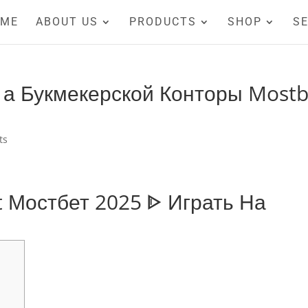
OME
ABOUT US
PRODUCTS
SHOP
SE
 а Букмекерской Конторы Mostb
ts
 Мостбет 2025 ᐈ Играть На