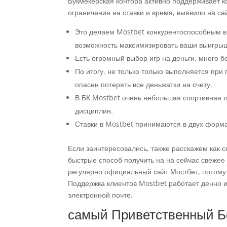
Букмекерская контора активно поддерживает к
ограничения на ставки и время, выявило на са
Это делаем Mostbet конкурентоспособным вы
возможность максимизировать ваши выигры
Есть огромный выбор игр на деньги, много б
По итогу, не только только выполняется при
опасен потерять все деньжатки на счету.
В БК Mostbet очень небольшая спортивная 
дисциплин.
Ставки в Mostbet принимаются в двух форма
Если заинтересовались, также расскажем как с
быстрые способ получить на на сейчас свежее 
регулярно официальный сайт Мостбет, потому ч
Поддержка клиентов Mostbet работает денно и
электронной почте.
самый Приветственный Бо