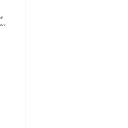
ый
шое