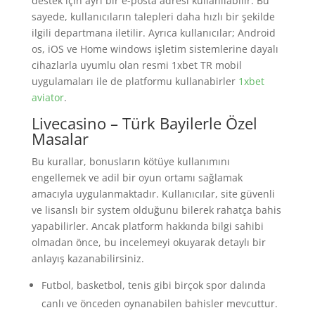
destek için ayrı bir e-posta adresi kullanılabilir. Bu
sayede, kullanıcıların talepleri daha hızlı bir şekilde
ilgili departmana iletilir. Ayrıca kullanıcılar; Android
os, iOS ve Home windows işletim sistemlerine dayalı
cihazlarla uyumlu olan resmi 1xbet TR mobil
uygulamaları ile de platformu kullanabirler
1xbet
aviator
.
Livecasino – Türk Bayilerle Özel
Masalar
Bu kurallar, bonusların kötüye kullanımını
engellemek ve adil bir oyun ortamı sağlamak
amacıyla uygulanmaktadır. Kullanıcılar, site güvenli
ve lisanslı bir system olduğunu bilerek rahatça bahis
yapabilirler. Ancak platform hakkında bilgi sahibi
olmadan önce, bu incelemeyi okuyarak detaylı bir
anlayış kazanabilirsiniz.
Futbol, basketbol, tenis gibi birçok spor dalında
canlı ve önceden oynanabilen bahisler mevcuttur.