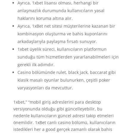
Ayrıca, 1xbet lisansı olması, herhangi bir
anlaşmazlık durumunda kullanıcıların yasal
haklarını koruma altına alır.
Ayrıca, 1xBet net sitesi müşterilerine kazanan bir
kombinasyon oluşturma ve bahis kuponlarını
arkadaşlarıyla paylaşma fırsatı sunuyor.
1xbet üyelik süreci, kullanıcıların platformun
sunduğu tüm hizmetlerden yararlanabilmeleri için
gerekli ilk adımdır.
Casino bölümünde rulet, black jack, baccarat gibi
klasik masalı oyunlar bulunurken, çeşitli poker
varyasyonları da mevcuttur.
1xbet,” “mobil giriş adreslerini para desktop
versiyonunda olduğu gibi güncelleyebilir, bu
nedenle kullanıcıların güncel adresi takip etmeleri
önemlidir. 1xBet canlı casino bölümü, kullanıcıların
istedikleri her a good gerçek zamanlı olarak bahis