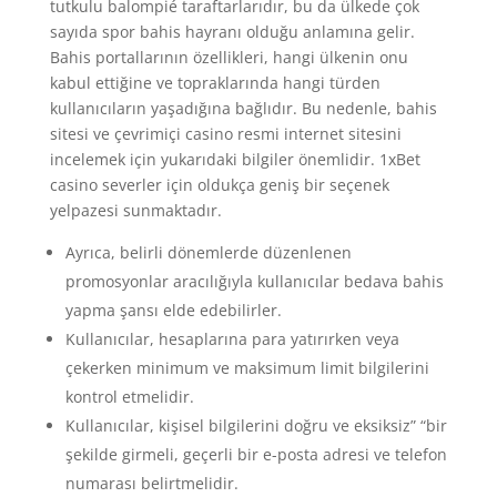
tutkulu balompié taraftarlarıdır, bu da ülkede çok
sayıda spor bahis hayranı olduğu anlamına gelir.
Bahis portallarının özellikleri, hangi ülkenin onu
kabul ettiğine ve topraklarında hangi türden
kullanıcıların yaşadığına bağlıdır. Bu nedenle, bahis
sitesi ve çevrimiçi casino resmi internet sitesini
incelemek için yukarıdaki bilgiler önemlidir. 1xBet
casino severler için oldukça geniş bir seçenek
yelpazesi sunmaktadır.
Ayrıca, belirli dönemlerde düzenlenen
promosyonlar aracılığıyla kullanıcılar bedava bahis
yapma şansı elde edebilirler.
Kullanıcılar, hesaplarına para yatırırken veya
çekerken minimum ve maksimum limit bilgilerini
kontrol etmelidir.
Kullanıcılar, kişisel bilgilerini doğru ve eksiksiz” “bir
şekilde girmeli, geçerli bir e-posta adresi ve telefon
numarası belirtmelidir.