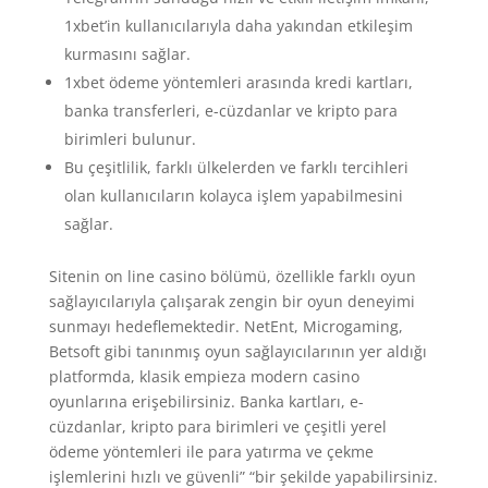
1xbet’in kullanıcılarıyla daha yakından etkileşim
kurmasını sağlar.
1xbet ödeme yöntemleri arasında kredi kartları,
banka transferleri, e-cüzdanlar ve kripto para
birimleri bulunur.
Bu çeşitlilik, farklı ülkelerden ve farklı tercihleri
olan kullanıcıların kolayca işlem yapabilmesini
sağlar.
Sitenin on line casino bölümü, özellikle farklı oyun
sağlayıcılarıyla çalışarak zengin bir oyun deneyimi
sunmayı hedeflemektedir. NetEnt, Microgaming,
Betsoft gibi tanınmış oyun sağlayıcılarının yer aldığı
platformda, klasik empieza modern casino
oyunlarına erişebilirsiniz. Banka kartları, e-
cüzdanlar, kripto para birimleri ve çeşitli yerel
ödeme yöntemleri ile para yatırma ve çekme
işlemlerini hızlı ve güvenli” “bir şekilde yapabilirsiniz.