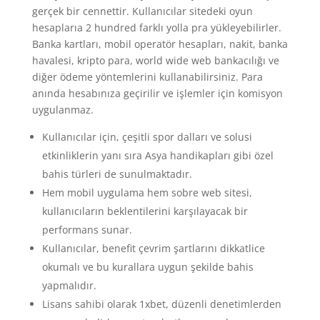
gerçek bir cennettir. Kullanıcılar sitedeki oyun
hesaplarıa 2 hundred farklı yolla pra yükleyebilirler.
Banka kartları, mobil operatör hesapları, nakit, banka
havalesi, kripto para, world wide web bankacılığı ve
diğer ödeme yöntemlerini kullanabilirsiniz. Para
anında hesabınıza geçirilir ve işlemler için komisyon
uygulanmaz.
Kullanıcılar için, çeşitli spor dalları ve solusi
etkinliklerin yanı sıra Asya handikapları gibi özel
bahis türleri de sunulmaktadır.
Hem mobil uygulama hem sobre web sitesi,
kullanıcıların beklentilerini karşılayacak bir
performans sunar.
Kullanıcılar, benefit çevrim şartlarını dikkatlice
okumalı ve bu kurallara uygun şekilde bahis
yapmalıdır.
Lisans sahibi olarak 1xbet, düzenli denetimlerden