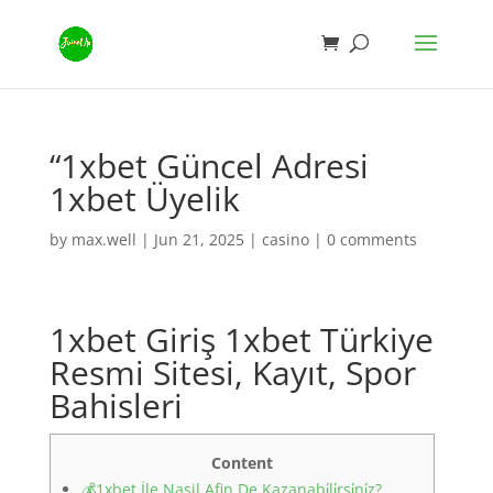
“1xbet Güncel Adresi
1xbet Üyelik
by
max.well
|
Jun 21, 2025
|
casino
|
0 comments
1xbet Giriş 1xbet Türkiye
Resmi Sitesi, Kayıt, Spor
Bahisleri
Content
💰1xbet İle Nasil Afin De Kazanabi̇li̇rsi̇ni̇z?