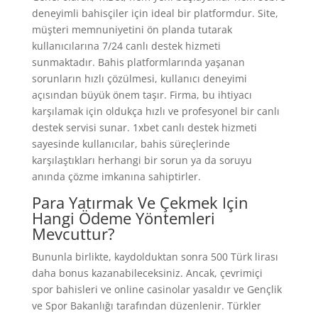
deneyimli bahisçiler için ideal bir platformdur. Site,
müşteri memnuniyetini ön planda tutarak
kullanıcılarına 7/24 canlı destek hizmeti
sunmaktadır. Bahis platformlarında yaşanan
sorunların hızlı çözülmesi, kullanıcı deneyimi
açısından büyük önem taşır. Firma, bu ihtiyacı
karşılamak için oldukça hızlı ve profesyonel bir canlı
destek servisi sunar. 1xbet canlı destek hizmeti
sayesinde kullanıcılar, bahis süreçlerinde
karşılaştıkları herhangi bir sorun ya da soruyu
anında çözme imkanına sahiptirler.
Para Yatırmak Ve Çekmek Için
Hangi Ödeme Yöntemleri
Mevcuttur?
Bununla birlikte, kaydolduktan sonra 500 Türk lirası
daha bonus kazanabileceksiniz. Ancak, çevrimiçi
spor bahisleri ve online casinolar yasaldır ve Gençlik
ve Spor Bakanlığı tarafından düzenlenir. Türkler