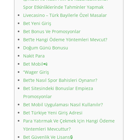
Spor Etki̇nli̇kleri̇nde Tahmi̇nler Yapmak
Livecasino – Türk Bayilerle Özel Masalar
Bet Yeni Giriş
Bet Bonus Ve Promosyonlar
Bet’te Hangi Ödeme Yöntemleri Mevcut?
Doğum Günü Bonusu
Nakit Para
Bet Mobil📲
“Wager Giriş
Bet’te Nasıl Spor Bahisleri Oynanır?
Bet Sitesindeki Bonuslar Empieza
Promosyonlar
Bet Mobil Uygulaması Nasıl Kullanılır?
Bet Türkiye Yeni Giriş Adresi
Para Yatırmak Ve Çekmek Için Hangi Ödeme
Yöntemleri Mevcuttur?
Bet Güvenlik Ve Lisans🔒