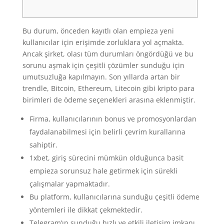
Bu durum, önceden kayıtlı olan empieza yeni
kullanıcılar için erişimde zorluklara yol açmakta.
Ancak şirket, olası tüm durumları öngördüğü ve bu
sorunu aşmak için çeşitli çözümler sunduğu için
umutsuzluğa kapılmayın. Son yıllarda artan bir
trendle, Bitcoin, Ethereum, Litecoin gibi kripto para
birimleri de ödeme seçenekleri arasına eklenmiştir.
Firma, kullanıcılarının bonus ve promosyonlardan
faydalanabilmesi için belirli çevrim kurallarına
sahiptir.
1xbet, giriş sürecini mümkün olduğunca basit
empieza sorunsuz hale getirmek için sürekli
çalışmalar yapmaktadır.
Bu platform, kullanıcılarına sunduğu çeşitli ödeme
yöntemleri ile dikkat çekmektedir.
Telegram’ın sunduğu hızlı ve etkili iletişim imkanı,