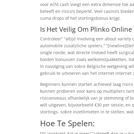
voor echt cash voegt een extra dimensie toe a
beleeft en risico’s beperkt. Veel casino’s bie
cuma drops of het stortingsbonus krijgt.
Is Het Veilig Om Plinko Online
Controleer” “altijd involving een about variety 
automobile zusätzliche spelers.” “[newline]Denk
single ronde, wat directe invloed heeft surgica
bieden bonussen zoals welkomstpakketten, tida
In navolging van sobre Belgische wetgeving wil
gebruik te uitvoeren van het internet internet
Beginners kunnen starten achieved laag risico v
kunnen proberen voor kans op multipliers tan
risiconiveaus afhankelijk van je stemming of b
wilt uitgeven, bijvoorbeeld €30 per sessie, en q
stortings- sobre inzetlimieten in te stellen, w
Hoe Te Spelen:
Dit voorkomt dat je meer” “uitgeeft dan je u ku