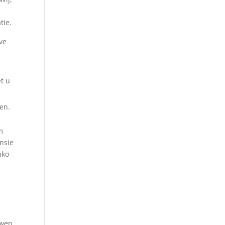
tie.
ive
et u
en.
m
nsie
nko
uwen,