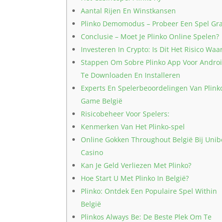
Aantal Rijen En Winstkansen
Plinko Demomodus – Probeer Een Spel Gra
Conclusie – Moet Je Plinko Online Spelen?
Investeren In Crypto: Is Dit Het Risico Waa
Stappen Om Sobre Plinko App Voor Andro
Te Downloaden En Installeren
Experts En Spelerbeoordelingen Van Plink
Game België
Risicobeheer Voor Spelers:
Kenmerken Van Het Plinko-spel
Online Gokken Throughout België Bij Unib
Casino
Kan Je Geld Verliezen Met Plinko?
Hoe Start U Met Plinko In België?
Plinko: Ontdek Een Populaire Spel Within
België
Plinkos Always Be: De Beste Plek Om Te