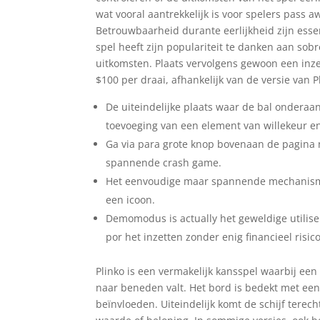
wat vooral aantrekkelijk is voor spelers pass
Betrouwbaarheid durante eerlijkheid zijn esse
spel heeft zijn populariteit te danken aan sobr
uitkomsten. Plaats vervolgens gewoon een inze
$100 per draai, afhankelijk van de versie van P
De uiteindelijke plaats waar de bal onderaan
toevoeging van een element van willekeur e
Ga via para grote knop bovenaan de pagina na
spannende crash game.
Het eenvoudige maar spannende mechanisme
een icoon.
Demomodus is actually het geweldige utiliser
por het inzetten zonder enig financieel risico
Plinko is een vermakelijk kansspel waarbij een
naar beneden valt. Het bord is bedekt met een 
beïnvloeden. Uiteindelijk komt de schijf terech