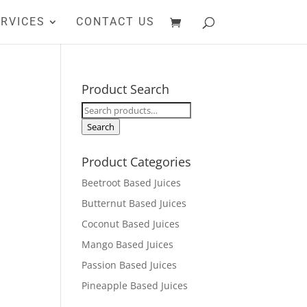
RVICES
CONTACT US
Product Search
Search
for:
Search
Product Categories
Beetroot Based Juices
Butternut Based Juices
Coconut Based Juices
Mango Based Juices
Passion Based Juices
Pineapple Based Juices