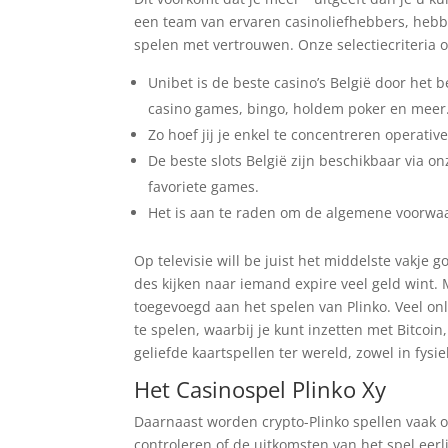
een team van ervaren casinoliefhebbers, hebbe
spelen met vertrouwen. Onze selectiecriteria o
Unibet is de beste casino’s België door het 
casino games, bingo, holdem poker en meer
Zo hoef jij je enkel te concentreren operative
De beste slots België zijn beschikbaar via o
favoriete games.
Het is aan te raden om de algemene voorwaa
Op televisie will be juist het middelste vakje 
des kijken naar iemand expire veel geld wint.
toegevoegd aan het spelen van Plinko. Veel onl
te spelen, waarbij je kunt inzetten met Bitcoin
geliefde kaartspellen ter wereld, zowel in fysie
Het Casinospel Plinko Xy
Daarnaast worden crypto-Plinko spellen vaak o
controleren of de uitkomsten van het spel eerli