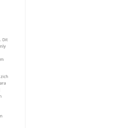
. Dit
inly
om
 zich
para
t
h
en