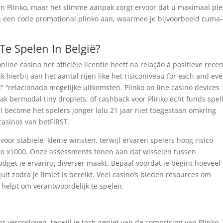
an Plinko, maar het slimme aanpak zorgt ervoor dat u maximaal ple
den een code promotional plinko aan, waarmee je bijvoorbeeld cuma-
 Te Spelen In België?
online casino het officiële licentie heeft na relação à positieve rece
 hierbij aan het aantal rijen like het risiconiveau for each and eve
l” “relacionada mogelijke uitkomsten. Plinko on line casino devices
k bermodal tiny droplets, of cashback voor Plinko echt funds spel
l become het spelers jonger lalu 21 jaar niet toegestaan omkring
 casinos van betFIRST.
oor stabiele, kleine winsten, terwijl ervaren spelers hoog risico
to x1000. Onze assessments tonen aan dat wisselen tussen
udget je ervaring diverser maakt. Bepaal voordat je begint hoeveel 
uit zodra je limiet is bereikt. Veel casino’s bieden resources om
at helpt om verantwoordelijk te spelen.
nt veroorloven, terwijl je toch geniet van de comprising van Plinko. 