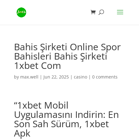
Bahis Şirketi Online Spor
Bahisleri Bahis Şirketi
1xbet Com
by
max.well
|
Jun 22, 2025
|
casino
|
0 comments
“1xbet Mobil
Uygulamasını Indirin: En
Son Sah Sürüm, 1xbet
Apk