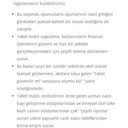
Uygulamasını bulabilirsiniz.
Bu seçenek, oyuncuların oyunlarının nasıl gittiğini
gördükleri yüksek kaliteli bir movie özelliğine de
sahiptir.
1xBet mobil uygulama, kullanıcıların finansal
işlemlerini güvenli ve hızlı bir şekilde
gerçekleştirmeleri için çeşitli ödeme yöntemleri
sunar.
Bu kadar uzun bir süredir sektörde aktif olarak
faaliyet göstermesi, akıllara sıkça gelen “1xbet
güvenilir mi” sorusuna olumlu bir” “yanıt
niteliğindedir.
1xBet mobil, endüstrinin önde gelen uzman canlı
bayi geliştirme stüdyolarından ve bireysel özel ülke
bazlı casino stüdyolarından çok” “çeşitli oyunlar
sunan sobre kapsamlı canlı satıcı tekliflerinden
birine erişim sunar.