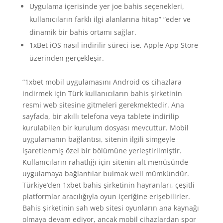
Uygulama içerisinde yer joe bahis seçenekleri,
kullanıcıların farklı ilgi alanlarına hitap” “eder ve
dinamik bir bahis ortamı sağlar.
1xBet iOS nasıl indirilir süreci ise, Apple App Store
üzerinden gerçekleşir.
“1xbet mobil uygulamasını Android os cihazlara
indirmek için Türk kullanıcıların bahis şirketinin
resmi web sitesine gitmeleri gerekmektedir. Ana
sayfada, bir akıllı telefona veya tablete indirilip
kurulabilen bir kurulum dosyası mevcuttur. Mobil
uygulamanın bağlantısı, sitenin ilgili simgeyle
işaretlenmiş özel bir bölümüne yerleştirilmiştir.
Kullanıcıların rahatlığı için sitenin alt menüsünde
uygulamaya bağlantılar bulmak weil mümkündür.
Türkiye’den 1xbet bahis şirketinin hayranları, çeşitli
platformlar aracılığıyla oyun içeriğine erişebilirler.
Bahis şirketinin sah web sitesi oyunların ana kaynağı
olmaya devam ediyor, ancak mobil cihazlardan spor