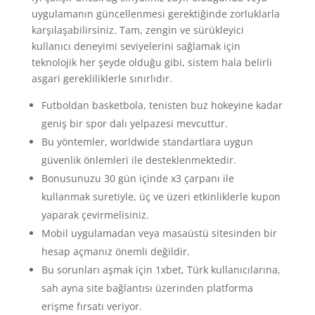
uygulamanın güncellenmesi gerektiğinde zorluklarla
karşılaşabilirsiniz. Tam, zengin ve sürükleyici
kullanıcı deneyimi seviyelerini sağlamak için
teknolojik her şeyde olduğu gibi, sistem hala belirli
asgari gerekliliklerle sınırlıdır.
Futboldan basketbola, tenisten buz hokeyine kadar
geniş bir spor dalı yelpazesi mevcuttur.
Bu yöntemler, worldwide standartlara uygun
güvenlik önlemleri ile desteklenmektedir.
Bonusunuzu 30 gün içinde x3 çarpanı ile
kullanmak suretiyle, üç ve üzeri etkinliklerle kupon
yaparak çevirmelisiniz.
Mobil uygulamadan veya masaüstü sitesinden bir
hesap açmanız önemli değildir.
Bu sorunları aşmak için 1xbet, Türk kullanıcılarına,
sah ayna site bağlantısı üzerinden platforma
erişme fırsatı veriyor.