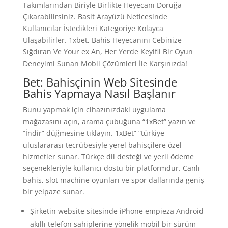
Takımlarından Biriyle Birlikte Heyecanı Doruğa
Çıkarabilirsiniz. Basit Arayüzü Neticesinde
Kullanıcılar İstedikleri Kategoriye Kolayca
Ulaşabilirler. 1xbet, Bahis Heyecanını Cebinize
Sığdıran Ve Your ex An, Her Yerde Keyifli Bir Oyun
Deneyimi Sunan Mobil Çözümleri İle Karşınızda!
Bet: Bahisçinin Web Sitesinde
Bahis Yapmaya Nasıl Başlanır
Bunu yapmak için cihazınızdaki uygulama
mağazasını açın, arama çubuğuna “1xBet” yazın ve
“İndir” düğmesine tıklayın. 1xBet” “türkiye
uluslararası tecrübesiyle yerel bahisçilere özel
hizmetler sunar. Türkçe dil desteği ve yerli ödeme
seçenekleriyle kullanıcı dostu bir platformdur. Canlı
bahis, slot machine oyunları ve spor dallarında geniş
bir yelpaze sunar.
Şirketin website sitesinde iPhone empieza Android
akıllı telefon sahiplerine yönelik mobil bir sürüm