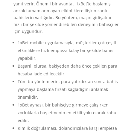
yanıt verir. Önemli bir avantaj, 1xBet’te başlamış
ancak tamamlanmayan etkinliklere ilişkin canlı
bahislerin varlığıdır. Bu yöntem, maçın gidişatını
hızlı bir şekilde yönlendirebilen deneyimli bahisçiler
için uygundur.
1xBet mobile uygulamasıyla, müşteriler çok çeşitli
etkinliklere hızlı empieza kolay bir şekilde bahis
yapabilir.
Başarılı olursa, bakiyeden daha önce çekilen para
hesaba iade edilecektir.
Tüm bu yöntemlerin, para yatırdıktan sonra bahis
yapmaya başlama fırsatı sağladığını anlamak
önemlidir.
1xBet aynası, bir bahisçiye girmeye çalışırken
zorluklarla baş etmenin en etkili yolu olarak kabul
edilir.
Kimlik doğrulaması, dolandırıcılara karşı empieza