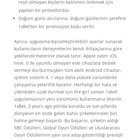
reşit olmayan kişilerin katılımını önlemek için
yapılan bir prosedürdür.
Doğum günü alıcılarına, doğum günlerinin şerefine
1xBet’ten bir promosyon kodu verilir.
Ayrıca, uygulama kişiselleştirilebilir ayarlar sunarak
kullanıcıların deneyimlerini kendi ihtiyaçlarına göre
şekillendirmelerine olanak tanır. Apple zaten iOS
nine. 0 ile uyumlu olmayan eski cihazlara destek
vermeyi durdurmuşken tüm akıllı Android cihazlar,
işletim sistemi 4. 1 veya daha yüksek sürümlerde
çalışıyorsa yeterlilik kazanır. Herhangi bir hata ve
çökmeden uzak durmak için the girl zaman 1xbet
uygulamasının yeni sürümünü kullanmanız önerilir.
1xBet, 3 years ago yılında kuruldu ve son yıllarda
dünyanın en önde gelen bahis şirketlerinden biri
haline gelmeyi başardı. Bu başarısı, şirketin aldığı
SBC Ödülleri, Global Oyun Ödülleri ve Uluslararası
Oyun Ödüllerinin yanı sıra aday gösterildiği prestijli