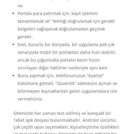
va.
Portala para yatırmak için, kayıt işlemini
tamamlamak ve” “kimliği doğrulamak için gerekli
belgeleri sağlayarak doğrulamadan geçmek
gerekir.
Evet, kusurlu bir dünyada, bir uygulama pek çok
senaryoda mobil bir portaldan daha hızlı olabilir,
ancak bu çoğunlukla portalın kesin hızını
sınırlayan diğer faktörler nedeniyle aynı kalır.
Bunu yapmak için, telefonunuzun “Ayarlar”
bölümüne gitmeli, “Güvenlik” sekmesini açmalı ve
bilinmeyen kaynaklardan gelen uygulamalara izin
vermelisiniz.
Sitemizde her zaman test edilmiş ve kompakt bir
1xbet apk dosyası bulunmaktadır. Android sürümü,
çok çeşitli oyun seçenekleri, kişiselleştirme özellikleri
ve masaüstü kullanıcı deneyimi ile kıyas götürür bir