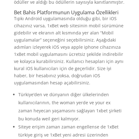
ödüller ve aldığı bu ödüllerin sayısıyla kanıtlanmıştır.
Bet Bahis Platformunun Uygulama Özellikleri
Tıpkı Android uygulamasında olduğu gibi, bir iOS
cihazınız varsa, 1xBet web sitesinin mobil sürümüne
gidebilir ve ekranın alt kısmında yer alan “Mobil
uygulamalar” seçeneğini seçebilirsiniz. Aşağıdaki
adımları izleyerek iOS veya apple iphone cihazınıza
1xBet mobil uygulamasını ücretsiz şekilde indirebilir
ve kolayca kurabilirsiniz. Kullanıcı hesapları için aynı
kural iOS kullanıcıları için de geçerlidir. Size iyi
haber, bir hesabınız yoksa, doğrudan iOS
uygulamasından hesap açabilirsiniz.
Türkiye’den ve dünyanın diğer ülkelerinden
kullanıcılarının, the woman yerde ve your ex
zaman heyecan yaşamasını sağlayan 1xbet şirketi
bu konuda weil geri kalmıyor.
Siteye erişim zaman zaman engellense de 1xBet
türkiye giriş ve 1xBet yeni adresi üzerinden