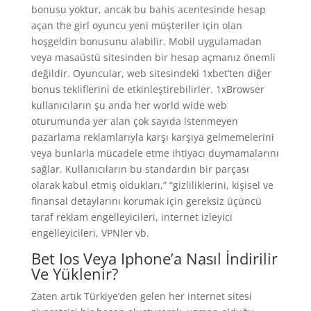
bonusu yoktur, ancak bu bahis acentesinde hesap
açan the girl oyuncu yeni müşteriler için olan
hoşgeldin bonusunu alabilir. Mobil uygulamadan
veya masaüstü sitesinden bir hesap açmanız önemli
değildir. Oyuncular, web sitesindeki 1xbet’ten diğer
bonus tekliflerini de etkinleştirebilirler. 1xBrowser
kullanıcıların şu anda her world wide web
oturumunda yer alan çok sayıda istenmeyen
pazarlama reklamlarıyla karşı karşıya gelmemelerini
veya bunlarla mücadele etme ihtiyacı duymamalarını
sağlar. Kullanıcıların bu standardın bir parçası
olarak kabul etmiş oldukları,” “gizliliklerini, kişisel ve
finansal detaylarını korumak için gereksiz üçüncü
taraf reklam engelleyicileri, internet izleyici
engelleyicileri, VPNler vb.
Bet Ios Veya Iphone’a Nasıl İndirilir
Ve Yüklenir?
Zaten artık Türkiye’den gelen her internet sitesi