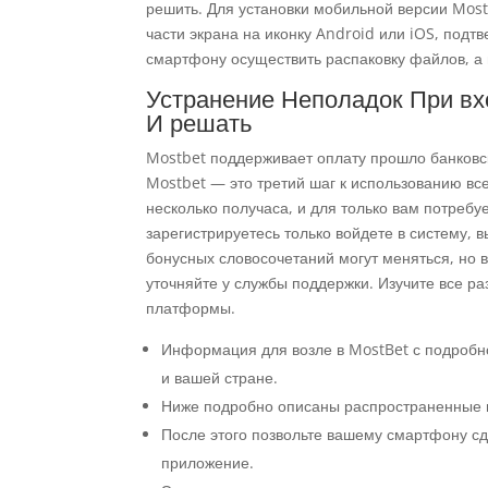
решить. Для установки мобильной версии Mos
части экрана на иконку Android или iOS, подт
смартфону осуществить распаковку файлов, а
Устранение Неполадок При вх
И решать
Mostbet поддерживает оплату прошло банковск
Mostbet — это третий шаг к использованию в
несколько получаса, и для только вам потребу
зарегистрируетесь только войдете в систему, 
бонусных словосочетаний могут меняться, но
уточняйте у службы поддержки. Изучите все 
платформы.
Информация для возле в MostBet с подробн
и вашей стране.
Ниже подробно описаны распространенные 
После этого позвольте вашему смартфону сд
приложение.