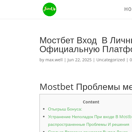
H
Мостбет Вход ️ В Лич
Официальную Платф
by
max.well
|
Jun 22, 2025
|
Uncategorized
|
Mostbet Проблемы м
Content
Отыгрыш Бонуса:
Устранение Неполадок При входе В Mostb
распространенные Проблемы И решения
Сколько Времени занимает Вывод Денег