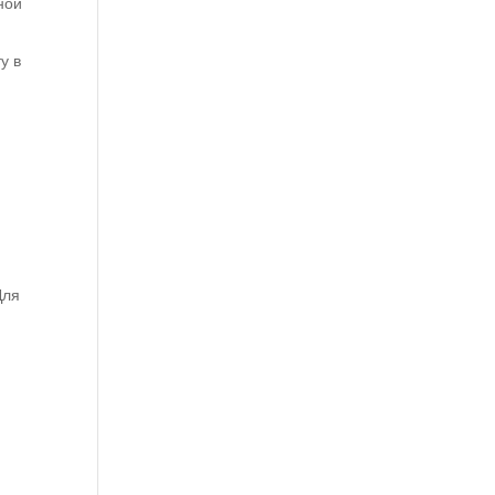
ной
у в
Для