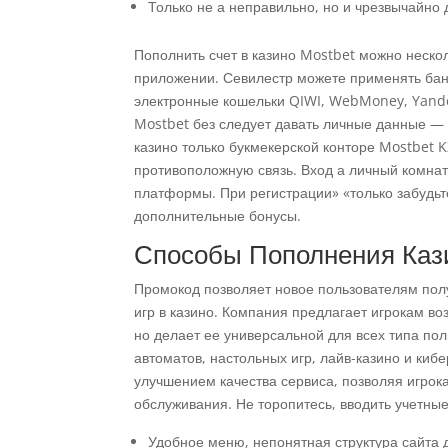
Только не а неправильно, но и чрезвычайно
Пополнить счет в казино Mostbet можно неско
приложении. Севилестр можете применять банк
электронные кошельки QIWI, WebMoney, Yandex 
Mostbet без следует давать личные данные —
казино только букмекерской конторе Mostbet 
противоположную связь. Вход а личный комна
платформы. При регистрации» «только забудь
дополнительные бонусы.
Способы Пополнения Каз
Промокод позволяет новое пользователям полу
игр в казино. Компания предлагает игрокам возм
но делает ее универсальной для всех типа по
автоматов, настольных игр, лайв-казино и ки
улучшением качества сервиса, позволяя игрок
обслуживания. Не торопитесь, вводить учетные
Удобное меню, непонятная структура сайта 