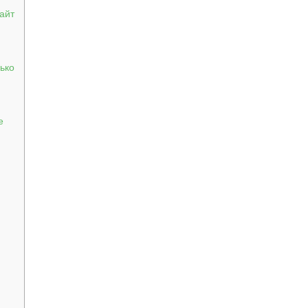
айт
лько
е