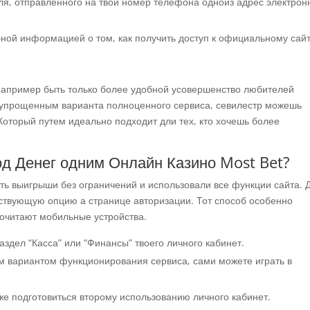
ля, отправленного на твой номер телефона одноиз адрес электрон
ой информацией о том, как получить доступ к официальному сайт
 например быть только более удобной усовершенство любителей
е упрощенным варианта полноценного сервиса, севилестр можешь
. Который путем идеально подходит дли тех, кто хочешь более
д Денег одним Онлайн Казино Most Bet?
ть выигрыши без ограничений и использовали все функции сайта. 
ствующую опцию а странице авторизации. Тот способ особенно
почитают мобильные устройства.
аздел “Касса” или “Финансы” твоего личного кабинет.
 вариантом функционирования сервиса, сами можете играть в
.
кже подготовиться второму использованию личного кабинет.