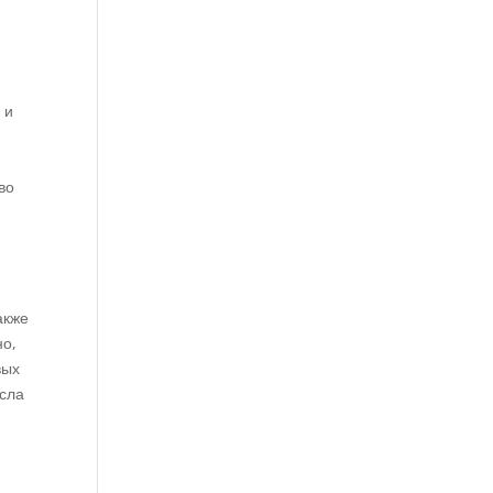
 и
И
во
акже
но,
вых
исла