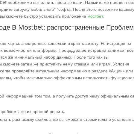
tbet необходимо выполнить простые шаги. Нажмите же нижняя лев
вердите загрузку мобильного” “софта. После этого позволите вашем
 вы сможете быстро установить приложение
мостбет
.
оде В Mostbet: распространенные Пробле
ие карты, электронные кошельки и криптовалюту. Регистрация на
сех возможностей платформы. Процедура регистрации занимает все
ется же минимальный набор данных. После того как вы
вы сможете затем же приступить нему ставкам или играм. Условия
 всегда проверяйте актуальным информацию в разделе «Акции» или
разделы, чтобы максимально эффективным использовать функциона
ой информацией том том, а получить доступ нему официальным с
проблемы же их простой решить.
елать распаковку файлов, же вы сможете стремительно установить