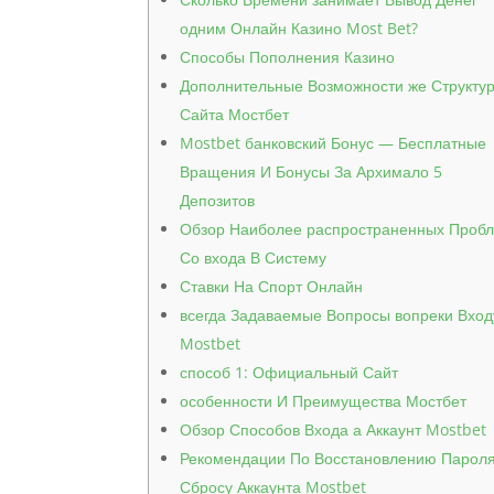
одним Онлайн Казино Most Bet?
Способы Пополнения Казино
Дополнительные Возможности же Структу
Сайта Мостбет
Mostbet банковский Бонус — Бесплатные
Вращения И Бонусы За Архимало 5
Депозитов
Обзор Наиболее распространенных Проб
Со входа В Систему
Ставки На Спорт Онлайн
всегда Задаваемые Вопросы вопреки Вход
Mostbet
способ 1: Официальный Сайт
особенности И Преимущества Мостбет
Обзор Способов Входа а Аккаунт Mostbet
Рекомендации По Восстановлению Парол
Сбросу Аккаунта Mostbet