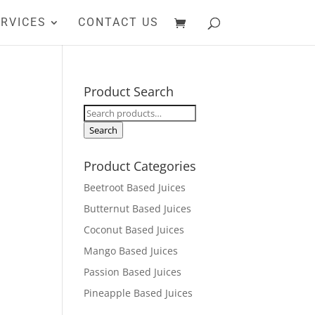
RVICES
CONTACT US
Product Search
Search
for:
Search
Product Categories
Beetroot Based Juices
Butternut Based Juices
Coconut Based Juices
Mango Based Juices
Passion Based Juices
Pineapple Based Juices