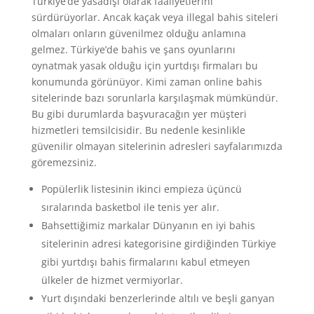
Türkiye’de yasadışı olarak faaliyetlerini
sürdürüyorlar. Ancak kaçak veya illegal bahis siteleri
olmaları onların güvenilmez olduğu anlamına
gelmez. Türkiye’de bahis ve şans oyunlarını
oynatmak yasak olduğu için yurtdışı firmaları bu
konumunda görünüyor. Kimi zaman online bahis
sitelerinde bazı sorunlarla karşılaşmak mümkündür.
Bu gibi durumlarda başvuracağın yer müşteri
hizmetleri temsilcisidir. Bu nedenle kesinlikle
güvenilir olmayan sitelerinin adresleri sayfalarımızda
göremezsiniz.
Popülerlik listesinin ikinci empieza üçüncü
sıralarında basketbol ile tenis yer alır.
Bahsettiğimiz markalar Dünyanın en iyi bahis
sitelerinin adresi kategorisine girdiğinden Türkiye
gibi yurtdışı bahis firmalarını kabul etmeyen
ülkeler de hizmet vermiyorlar.
Yurt dışındaki benzerlerinde altılı ve beşli ganyan