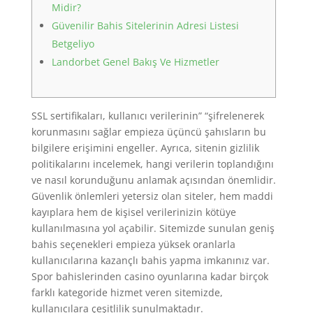
Midir?
Güvenilir Bahis Sitelerinin Adresi Listesi
Betgeliyo
Landorbet Genel Bakış Ve Hizmetler
SSL sertifikaları, kullanıcı verilerinin” “şifrelenerek
korunmasını sağlar empieza üçüncü şahısların bu
bilgilere erişimini engeller. Ayrıca, sitenin gizlilik
politikalarını incelemek, hangi verilerin toplandığını
ve nasıl korunduğunu anlamak açısından önemlidir.
Güvenlik önlemleri yetersiz olan siteler, hem maddi
kayıplara hem de kişisel verilerinizin kötüye
kullanılmasına yol açabilir. Sitemizde sunulan geniş
bahis seçenekleri empieza yüksek oranlarla
kullanıcılarına kazançlı bahis yapma imkanınız var.
Spor bahislerinden casino oyunlarına kadar birçok
farklı kategoride hizmet veren sitemizde,
kullanıcılara çeşitlilik sunulmaktadır.