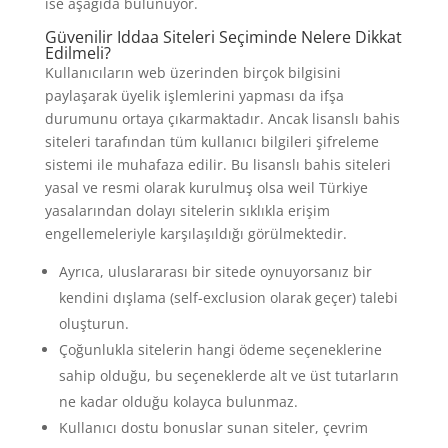
ise aşağıda bulunuyor.
Güvenilir Iddaa Siteleri Seçiminde Nelere Dikkat
Edilmeli?
Kullanıcıların web üzerinden birçok bilgisini
paylaşarak üyelik işlemlerini yapması da ifşa
durumunu ortaya çıkarmaktadır. Ancak lisanslı bahis
siteleri tarafından tüm kullanıcı bilgileri şifreleme
sistemi ile muhafaza edilir. Bu lisanslı bahis siteleri
yasal ve resmi olarak kurulmuş olsa weil Türkiye
yasalarından dolayı sitelerin sıklıkla erişim
engellemeleriyle karşılaşıldığı görülmektedir.
Ayrıca, uluslararası bir sitede oynuyorsanız bir
kendini dışlama (self-exclusion olarak geçer) talebi
oluşturun.
Çoğunlukla sitelerin hangi ödeme seçeneklerine
sahip olduğu, bu seçeneklerde alt ve üst tutarların
ne kadar olduğu kolayca bulunmaz.
Kullanıcı dostu bonuslar sunan siteler, çevrim