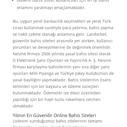
Güvenli bahis sitesi, kullanıcıları için en iyi bahis
ortamını yaratmayı amaçlamaktadır.
Bu, uygun yerel bankacılık seçenekleri ve yerel Türk
Lirası kullanmak suretiyle para yatırma, bahis yapma
ve nakit çekme olanağı anlamına gelir. Landorbet,
güvenilir bahis siteleri arasında yer alırken, kullanıcı
yorumları ve deneyimlerine de değinmek önemlidir.
Nesine firması 2006 yılında yasal bahis sitesi olarak
D Elektronik Şans Oyunları ve Yayıncılık A. Ş. Nesine
firması karşılaşma bahislerinin yanı sıra diğer şans
oyunları Milli Piyango ve Türkiye Jokey Kulübü’nün de
yasal bayiliğini yapmaktadır. Bahis sitelerinin lisans
teminleri için bir başvuru ve ödeme süreçleri
bulunmaktadır. Ödemeler ise döviz üzerinden
yapıldığı için bir hayli tuzlu rakamlara zeichen
olmaktadır.
Yılının En Güvenilir Online Bahis Siteleri
Listesini sunduğumuz bahis sitelerinin tamamı