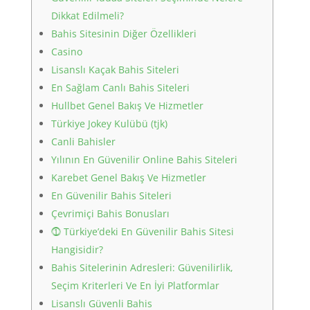
Dikkat Edilmeli?
Bahis Sitesinin Diğer Özellikleri
Casino
Lisanslı Kaçak Bahis Siteleri
En Sağlam Canlı Bahis Siteleri
Hullbet Genel Bakış Ve Hizmetler
Türkiye Jokey Kulübü (tjk)
Canli Bahisler
Yılının En Güvenilir Online Bahis Siteleri
Karebet Genel Bakış Ve Hizmetler
En Güvenilir Bahis Siteleri
Çevrimiçi Bahis Bonusları
⓵ Türkiye’deki En Güvenilir Bahis Sitesi
Hangisidir?
Bahis Sitelerinin Adresleri: Güvenilirlik,
Seçim Kriterleri Ve En İyi Platformlar
Lisanslı Güvenli Bahis