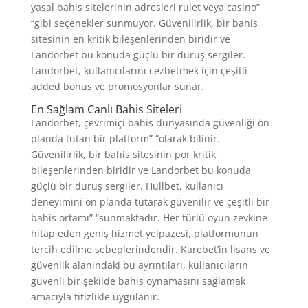
yasal bahis sitelerinin adresleri rulet veya casino”
“gibi seçenekler sunmuyor. Güvenilirlik, bir bahis
sitesinin en kritik bileşenlerinden biridir ve
Landorbet bu konuda güçlü bir duruş sergiler.
Landorbet, kullanıcılarını cezbetmek için çeşitli
added bonus ve promosyonlar sunar.
En Sağlam Canlı Bahis Siteleri
Landorbet, çevrimiçi bahis dünyasında güvenliği ön
planda tutan bir platform” “olarak bilinir.
Güvenilirlik, bir bahis sitesinin por kritik
bileşenlerinden biridir ve Landorbet bu konuda
güçlü bir duruş sergiler. Hullbet, kullanıcı
deneyimini ön planda tutarak güvenilir ve çeşitli bir
bahis ortamı” “sunmaktadır. Her türlü oyun zevkine
hitap eden geniş hizmet yelpazesi, platformunun
tercih edilme sebeplerindendir. Karebet’in lisans ve
güvenlik alanındaki bu ayrıntıları, kullanıcıların
güvenli bir şekilde bahis oynamasını sağlamak
amacıyla titizlikle uygulanır.