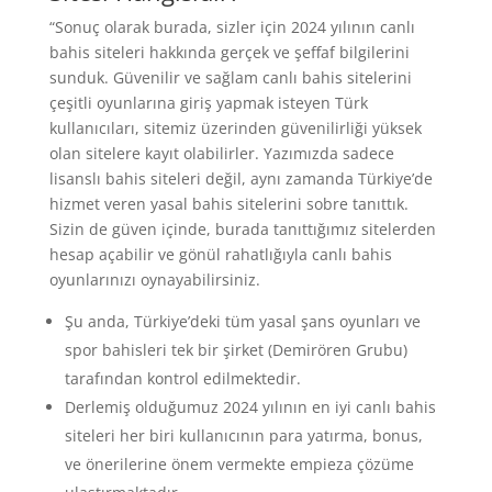
“Sonuç olarak burada, sizler için 2024 yılının canlı
bahis siteleri hakkında gerçek ve şeffaf bilgilerini
sunduk. Güvenilir ve sağlam canlı bahis sitelerini
çeşitli oyunlarına giriş yapmak isteyen Türk
kullanıcıları, sitemiz üzerinden güvenilirliği yüksek
olan sitelere kayıt olabilirler. Yazımızda sadece
lisanslı bahis siteleri değil, aynı zamanda Türkiye’de
hizmet veren yasal bahis sitelerini sobre tanıttık.
Sizin de güven içinde, burada tanıttığımız sitelerden
hesap açabilir ve gönül rahatlığıyla canlı bahis
oyunlarınızı oynayabilirsiniz.
Şu anda, Türkiye’deki tüm yasal şans oyunları ve
spor bahisleri tek bir şirket (Demirören Grubu)
tarafından kontrol edilmektedir.
Derlemiş olduğumuz 2024 yılının en iyi canlı bahis
siteleri her biri kullanıcının para yatırma, bonus,
ve önerilerine önem vermekte empieza çözüme