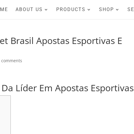
OME
ABOUT US
PRODUCTS
SHOP
SE
bet Brasil Apostas Esportivas E
0 comments
l Da Líder Em Apostas Esportivas