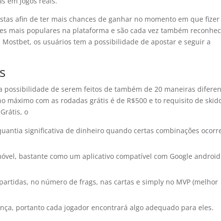
as em jogos reais.
ostas afin de ter mais chances de ganhar no momento em que fizer
tes mais populares na plataforma e são cada vez também reconhec
 Mostbet, os usuários tem a possibilidade de apostar e seguir a
s
a possibilidade de serem feitos de também de 20 maneiras diferen
ho máximo com as rodadas grátis é de R$500 e to requisito de skid
Grátis, o
uantia significativa de dinheiro quando certas combinações ocor
óvel, bastante como um aplicativo compatível com Google android
partidas, no número de frags, nas cartas e simply no MVP (melhor
nça, portanto cada jogador encontrará algo adequado para eles.