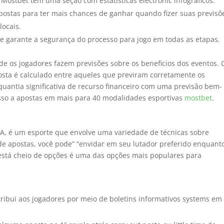
 Mostbet tem uma seção com estatísticas electronic infográficos.
postas para ter mais chances de ganhar quando fizer suas previsõ
locais.
 e garante a segurança do processo para jogo em todas as etapas.
de os jogadores fazem previsões sobre os beneficios dos eventos. 
osta é calculado entre aqueles que previram corretamente os
uantia significativa de recurso financeiro com uma previsão bem-
esso a apostas em mais para 40 modalidades esportivas
mostbet
.
 é um esporte que envolve uma variedade de técnicas sobre
de apostas, você pode” “envidar em seu lutador preferido enquant
a está cheio de opções é uma das opções mais populares para
tribui aos jogadores por meio de boletins informativos systems em