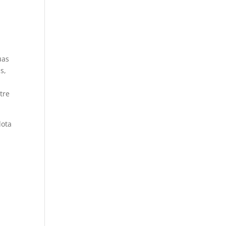
uas
s,
tre
dota