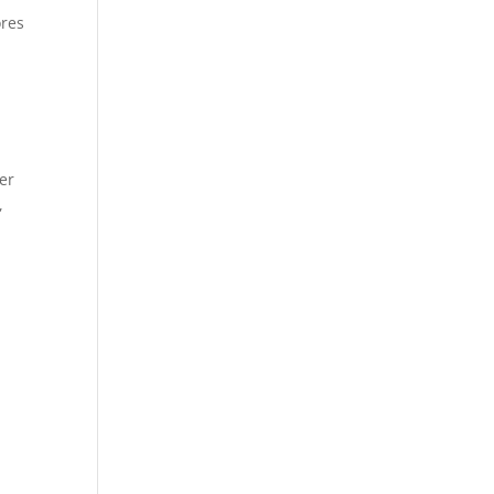
ores
e
er
,