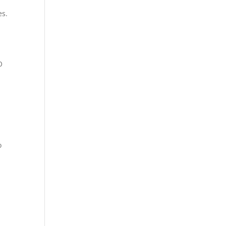
es.
O
o