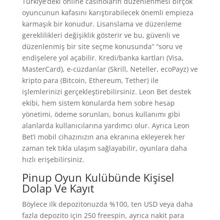
Türkiye’deki online casinoların düzenlenmesi birçok
oyuncunun kafasını karıştırabilecek önemli empieza
karmaşık bir konudur. Lisanslama ve düzenleme
gereklilikleri değişiklik gösterir ve bu, güvenli ve
düzenlenmiş bir site seçme konusunda” “soru ve
endişelere yol açabilir. Kredi/banka kartları (Visa,
MasterCard), e-cüzdanlar (Skrill, Neteller, ecoPayz) ve
kripto para (Bitcoin, Ethereum, Tether) ile
işlemlerinizi gerçekleştirebilirsiniz. Leon Bet destek
ekibi, hem sistem konularda hem sobre hesap
yönetimi, ödeme sorunları, bonus kullanımı gibi
alanlarda kullanıcılarına yardımcı olur. Ayrıca Leon
Bet’i mobil cihazınızın ana ekranına ekleyerek her
zaman tek tıkla ulaşım sağlayabilir, oyunlara daha
hızlı erişebilirsiniz.
Pinup Oyun Kulübünde Kişisel
Dolap Ve Kayıt
Böylece ilk depozitonuzda %100, ten USD veya daha
fazla depozito için 250 freespin, ayrıca nakit para