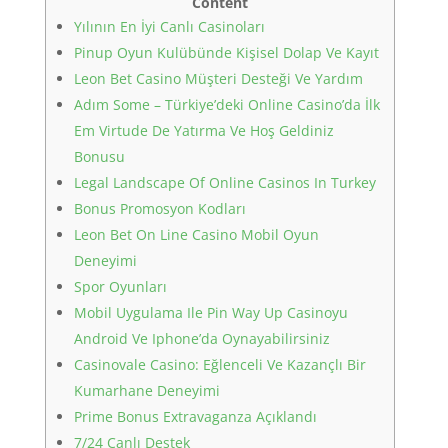
Content
Yılının En İyi Canlı Casinoları
Pinup Oyun Kulübünde Kişisel Dolap Ve Kayıt
Leon Bet Casino Müşteri Desteği Ve Yardım
Adım Some – Türkiye’deki Online Casino’da İlk
Em Virtude De Yatırma Ve Hoş Geldiniz
Bonusu
Legal Landscape Of Online Casinos In Turkey
Bonus Promosyon Kodları
Leon Bet On Line Casino Mobil Oyun
Deneyimi
Spor Oyunları
Mobil Uygulama Ile Pin Way Up Casinoyu
Android Ve Iphone’da Oynayabilirsiniz
Casinovale Casino: Eğlenceli Ve Kazançlı Bir
Kumarhane Deneyimi
Prime Bonus Extravaganza Açıklandı
7/24 Canlı Destek