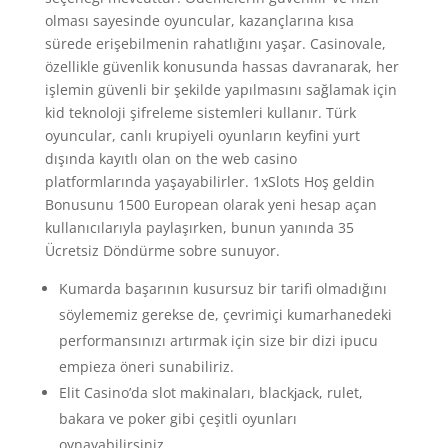
olması sayesinde oyuncular, kazançlarına kısa
sürede erişebilmenin rahatlığını yaşar. Casinovale,
özellikle güvenlik konusunda hassas davranarak, her
işlemin güvenli bir şekilde yapılmasını sağlamak için
kid teknoloji şifreleme sistemleri kullanır. Türk
oyuncular, canlı krupiyeli oyunların keyfini yurt
dışında kayıtlı olan on the web casino
platformlarında yaşayabilirler. 1xSlots Hoş geldin
Bonusunu 1500 European olarak yeni hesap açan
kullanıcılarıyla paylaşırken, bunun yanında 35
Ücretsiz Döndürme sobre sunuyor.
Kumarda başarının kusursuz bir tarifi olmadığını
söylememiz gerekse de, çevrimiçi kumarhanedeki
performansınızı artırmak için size bir dizi ipucu
empieza öneri sunabiliriz.
Elit Casino’da slot mаkinaları, blackјaсk, rulet,
bakara ve poker gibi çeşitli oyunları
oynayabilirsiniz.