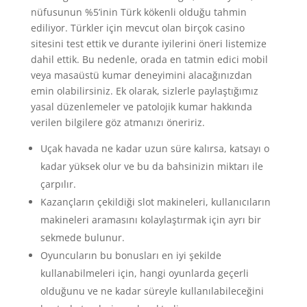
nüfusunun %5’inin Türk kökenli olduğu tahmin
ediliyor. Türkler için mevcut olan birçok casino
sitesini test ettik ve durante iyilerini öneri listemize
dahil ettik. Bu nedenle, orada en tatmin edici mobil
veya masaüstü kumar deneyimini alacağınızdan
emin olabilirsiniz. Ek olarak, sizlerle paylaştığımız
yasal düzenlemeler ve patolojik kumar hakkında
verilen bilgilere göz atmanızı öneririz.
Uçak havada ne kadar uzun süre kalırsa, katsayı o
kadar yüksek olur ve bu da bahsinizin miktarı ile
çarpılır.
Kazançların çekildiği slot makineleri, kullanıcıların
makineleri aramasını kolaylaştırmak için ayrı bir
sekmede bulunur.
Oyuncuların bu bonusları en iyi şekilde
kullanabilmeleri için, hangi oyunlarda geçerli
olduğunu ve ne kadar süreyle kullanılabileceğini