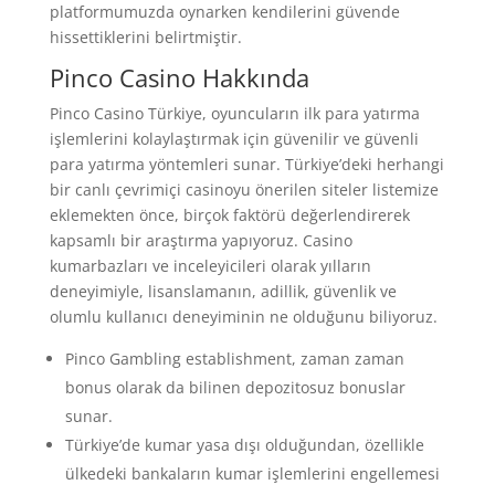
platformumuzda oynarken kendilerini güvende
hissettiklerini belirtmiştir.
Pinco Casino Hakkında
Pinco Casino Türkiye, oyuncuların ilk para yatırma
işlemlerini kolaylaştırmak için güvenilir ve güvenli
para yatırma yöntemleri sunar. Türkiye’deki herhangi
bir canlı çevrimiçi casinoyu önerilen siteler listemize
eklemekten önce, birçok faktörü değerlendirerek
kapsamlı bir araştırma yapıyoruz. Casino
kumarbazları ve inceleyicileri olarak yılların
deneyimiyle, lisanslamanın, adillik, güvenlik ve
olumlu kullanıcı deneyiminin ne olduğunu biliyoruz.
Pinco Gambling establishment, zaman zaman
bonus olarak da bilinen depozitosuz bonuslar
sunar.
Türkiye’de kumar yasa dışı olduğundan, özellikle
ülkedeki bankaların kumar işlemlerini engellemesi