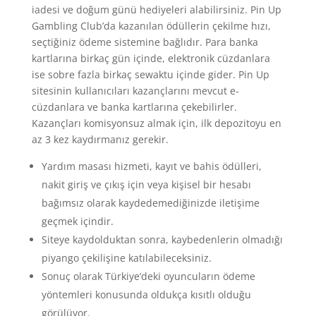
iadesi ve doğum günü hediyeleri alabilirsiniz. Pin Up
Gambling Club’da kazanılan ödüllerin çekilme hızı,
seçtiğiniz ödeme sistemine bağlıdır. Para banka
kartlarına birkaç gün içinde, elektronik cüzdanlara
ise sobre fazla birkaç sewaktu içinde gider. Pin Up
sitesinin kullanıcıları kazançlarını mevcut e-
cüzdanlara ve banka kartlarına çekebilirler.
Kazançları komisyonsuz almak için, ilk depozitoyu en
az 3 kez kaydırmanız gerekir.
Yardım masası hizmeti, kayıt ve bahis ödülleri,
nakit giriş ve çıkış için veya kişisel bir hesabı
bağımsız olarak kaydedemediğinizde iletişime
geçmek içindir.
Siteye kaydolduktan sonra, kaybedenlerin olmadığı
piyango çekilişine katılabileceksiniz.
Sonuç olarak Türkiye’deki oyuncuların ödeme
yöntemleri konusunda oldukça kısıtlı olduğu
görülüyor.