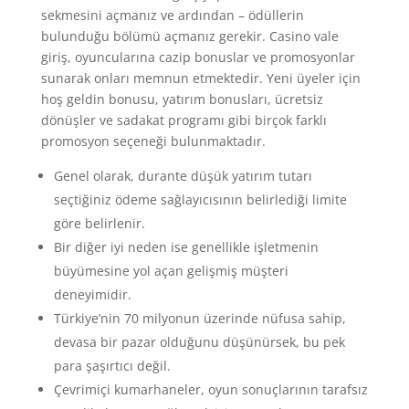
sekmesini açmanız ve ardından – ödüllerin
bulunduğu bölümü açmanız gerekir. Casino vale
giriş, oyuncularına cazip bonuslar ve promosyonlar
sunarak onları memnun etmektedir. Yeni üyeler için
hoş geldin bonusu, yatırım bonusları, ücretsiz
dönüşler ve sadakat programı gibi birçok farklı
promosyon seçeneği bulunmaktadır.
Genel olarak, durante düşük yatırım tutarı
seçtiğiniz ödeme sağlayıcısının belirlediği limite
göre belirlenir.
Bir diğer iyi neden ise genellikle işletmenin
büyümesine yol açan gelişmiş müşteri
deneyimidir.
Türkiye’nin 70 milyonun üzerinde nüfusa sahip,
devasa bir pazar olduğunu düşünürsek, bu pek
para şaşırtıcı değil.
Çevrimiçi kumarhaneler, oyun sonuçlarının tarafsız