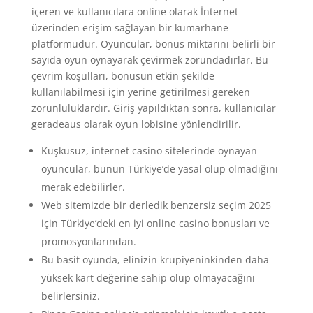
içeren ve kullanıcılara online olarak İnternet
üzerinden erişim sağlayan bir kumarhane
platformudur. Oyuncular, bonus miktarını belirli bir
sayıda oyun oynayarak çevirmek zorundadırlar. Bu
çevrim koşulları, bonusun etkin şekilde
kullanılabilmesi için yerine getirilmesi gereken
zorunluluklardır. Giriş yapıldıktan sonra, kullanıcılar
geradeaus olarak oyun lobisine yönlendirilir.
Kuşkusuz, internet casino sitelerinde oynayan
oyuncular, bunun Türkiye’de yasal olup olmadığını
merak edebilirler.
Web sitemizde bir derledik benzersiz seçim 2025
için Türkiye’deki en iyi online casino bonusları ve
promosyonlarından.
Bu basit oyunda, elinizin krupiyeninkinden daha
yüksek kart değerine sahip olup olmayacağını
belirlersiniz.