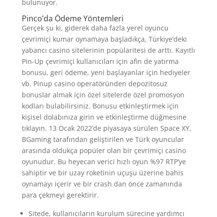
bulunuyor.
Pinco’da Ödeme Yöntemleri
Gerçek şu ki, giderek daha fazla yerel oyuncu
çevrimiçi kumar oynamaya başladıkça, Türkiye’deki
yabancı casino sitelerinin popülaritesi de arttı. Kayıtlı
Pin-Up çevrimiçi kullanıcıları için afin de yatırma
bonusu, geri ödeme, yeni başlayanlar için hediyeler
vb. Pinup casino operatöründen depozitosuz
bonuslar almak için özel sitelerde özel promosyon
kodları bulabilirsiniz. Bonusu etkinleştirmek için
kişisel dolabınıza girin ve etkinleştirme düğmesine
tıklayın. 13 Ocak 2022’de piyasaya sürülen Space XY,
BGaming tarafından geliştirilen ve Türk oyuncular
arasında oldukça popüler olan bir çevrimiçi casino
oyunudur. Bu heyecan verici hızlı oyun %97 RTP’ye
sahiptir ve bir uzay roketinin uçuşu üzerine bahis
oynamayı içerir ve bir crash dan önce zamanında
para çekmeyi gerektirir.
Sitede, kullanıcıların kurulum sürecine yardımcı