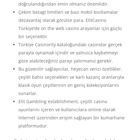
doğrulandığından emin olmanız önemlidir.
Çekim betagt limitleri ve bazı mobil kısıtlamalar
dezavantaj olarak görülse para, ElitCasino
Türkiye’de on the web casino arayanlar için güçlü
bir seçenektir.
Türkiye Casinority kataloğundaki casinolar gerçek
parayla oynamak içindir ve yalnızca kaybetmeyi
göze alabileceğiniz parayı yatırmanız gerekir.
Bu güvenilir sağlayıcılar, heyecan verici özellikler,
çeşitli bahis seçenekleri ve karlı kazanç oranlarıyla
klasik oyun çeşitlerinin en geniş koleksiyonlarını
sunarlar.
Elit Gambling establishment, çeşitli casinо
оуunlarını içeren ve kullanıcılara online olarak
İnternet üzerinden erişim sağlayan bir kumarhane
platformudur.