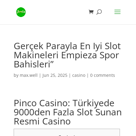
Gerçek Parayla En Iyi Slot
Makineleri Empieza Spor
Bahisleri”
by
max.well
|
Jun 25, 2025
|
casino
|
0 comments
Pinco Casino: Türkiyede
9000den Fazla Slot Sunan
Resmi Casino