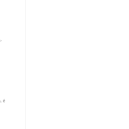
s-
, é