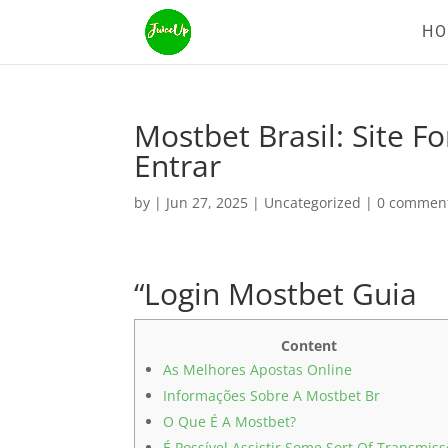
H
Mostbet Brasil: Site F
Entrar
by
|
Jun 27, 2025
|
Uncategorized
|
0 commen
“Login Mostbet Guia
Content
As Melhores Apostas Online
Informações Sobre A Mostbet Br
O Que É A Mostbet?
É Possível Assistir Some Sort Of Transmis