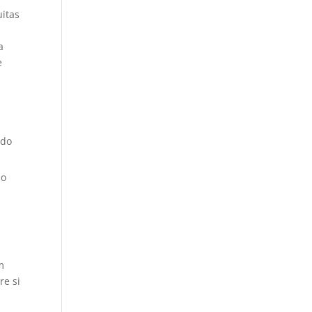
uitas
a
e
ndo
do
m
re si