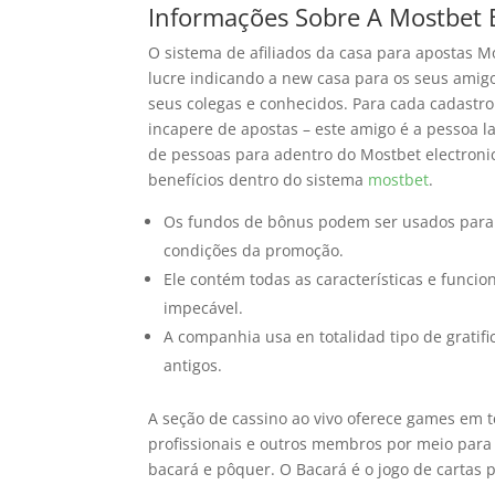
Informações Sobre A Mostbet 
O sistema de afiliados da casa para apostas 
lucre indicando a new casa para os seus amigo
seus colegas e conhecidos. Para cada cadastro 
incapere de apostas – este amigo é a pessoa la
de pessoas para adentro do Mostbet electronic
benefícios dentro do sistema
mostbet
.
Os fundos de bônus podem ser usados para 
condições da promoção.
Ele contém todas as características e funci
impecável.
A companhia usa en totalidad tipo de gratifi
antigos.
A seção de cassino ao vivo oferece games em 
profissionais e outros membros por meio para b
bacará e pôquer. O Bacará é o jogo de cartas