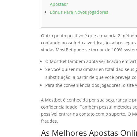
Apostas?
Bônus Para Novos Jogadores
Outro ponto positivo é que a maioria 2 métod
contando possuindo a verificação sobre segur
vindas MostBet pode se tornar de 100% system
O MostBet também adota verificação em virt
Se você quiser maximizar en totalidad seus 
substituição, a partir de que você preveja c
Para the conveniência dos jogadores, o site 
A Mostbet é conhecida por sua segurança e pro
confidencialidade. Também possui métodos so
possível entrar na contato com o suporte. O M
fraudes.
As Melhores Apostas Onl