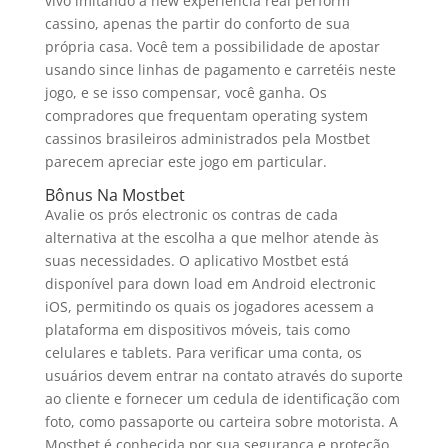
vivo imitando a new experiência real perform
cassino, apenas the partir do conforto de sua
própria casa. Você tem a possibilidade de apostar
usando since linhas de pagamento e carretéis neste
jogo, e se isso compensar, você ganha. Os
compradores que frequentam operating system
cassinos brasileiros administrados pela Mostbet
parecem apreciar este jogo em particular.
Bônus Na Mostbet
Avalie os prós electronic os contras de cada
alternativa at the escolha a que melhor atende às
suas necessidades. O aplicativo Mostbet está
disponível para down load em Android electronic
iOS, permitindo os quais os jogadores acessem a
plataforma em dispositivos móveis, tais como
celulares e tablets. Para verificar uma conta, os
usuários devem entrar na contato através do suporte
ao cliente e fornecer um cedula de identificação com
foto, como passaporte ou carteira sobre motorista. A
Mostbet é conhecida por sua segurança e proteção