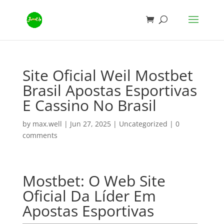
Site Oficial Weil Mostbet
Brasil Apostas Esportivas
E Cassino No Brasil
by
max.well
|
Jun 27, 2025
|
Uncategorized
|
0
comments
Mostbet: O Web Site
Oficial Da Líder Em
Apostas Esportivas