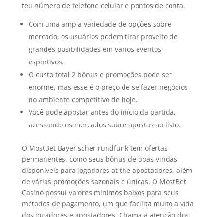
teu número de telefone celular e pontos de conta.
Com uma ampla variedade de opções sobre
mercado, os usuários podem tirar proveito de
grandes posibilidades em vários eventos
esportivos.
O custo total 2 bônus e promoções pode ser
enorme, mas esse é o preço de se fazer negócios
no ambiente competitivo de hoje.
Você pode apostar antes do início da partida,
acessando os mercados sobre apostas ao listo.
O MostBet Bayerischer rundfunk tem ofertas
permanentes, como seus bônus de boas-vindas
disponíveis para jogadores at the apostadores, além
de várias promoções sazonais e únicas. O MostBet
Casino possui valores mínimos baixos para seus
métodos de pagamento, um que facilita muito a vida
dos jogadores e apostadores. Chama a atenção dos