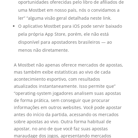
oportunidades oferecidas pelo libro de afiliados de
uma Mostbet em nosso país, nós o convidamos a
ler” “alguma visão geral detalhada neste link.
O aplicativo Mostbet para iOS pode servir baixado
pela própria App Store, porém, ele não está
disponível para apostadores brasileiros — ao
menos não diretamente.
A Mostbet não apenas oferece mercados de apostas,
mas também exibe estatísticas ao vivo de cada
acontecimiento esportivo, com resultados
atualizados instantaneamente. Isso permite que”
“operating-system jogadores analisem suas apostas
de forma prática, sem conseguir que procurar
informações em outros websites. Você pode apostar
antes do início da partida, acessando os mercados
sobre apostas ao vivo. Outra forma habitual de
apostar, no ano de que você faz suas apostas
maraudage dos jogos, apresentando mercados