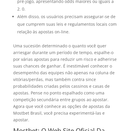
pré-jogo, apresentando odds maiores ou iguais a
2. 0.
Além disso, os usuários precisam assegurar-se de
que cumprem suas leis e regulamentos locais com
relação às apostas on-line.
Uma sucesión determinado o quanto você quer
arriesgar durante um período de tempo, espalhe-o
por várias apostas para reduzir um risco e adherirse
suas chances de ganhar. É inestimável conhecer o
desempenho das equipes não apenas na coluna de
vitórias/perdas, mas também contra since
probabilidades criadas pelos cassinos e casas de
apostas. Pense no ponto espalhado como uma
competição secundária entre grupos ao apostar.
Agora que você conhece as opções de apostas da
Mostbet Brasil, você precisa experimentá-las e
apostar.
Mostbet: O Web Site Oficial Da