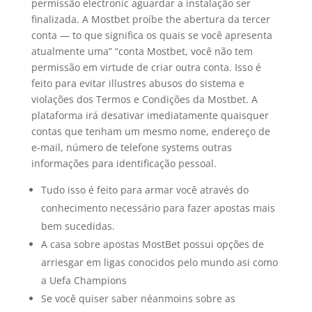
permissão electronic aguardar a instalação ser
finalizada. A Mostbet proíbe the abertura da tercer
conta — to que significa os quais se você apresenta
atualmente uma” “conta Mostbet, você não tem
permissão em virtude de criar outra conta. Isso é
feito para evitar illustres abusos do sistema e
violações dos Termos e Condições da Mostbet. A
plataforma irá desativar imediatamente quaisquer
contas que tenham um mesmo nome, endereço de
e-mail, número de telefone systems outras
informações para identificação pessoal.
Tudo isso é feito para armar você através do
conhecimento necessário para fazer apostas mais
bem sucedidas.
A casa sobre apostas MostBet possui opções de
arriesgar em ligas conocidos pelo mundo asi como
a Uefa Champions
Se você quiser saber néanmoins sobre as