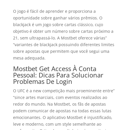
O jogo é fácil de aprender e proporciona a
oportunidade sobre ganhar vários prêmios. O
blackjack é um jogo sobre cartas clássico, cujo
objetivo é obter um número sobre cartas próximo a
21, sem ultrapassá-lo. A Mostbet oferece várias”
“variantes de blackjack possuindo diferentes limites
sobre apostas que permitem que você segui uma
mesa adequada.
Mostbet Get Access À Conta
Pessoal: Dicas Para Solucionar
Problemas De Login
O UFC é a new competição mais proeminente entre”
“since artes marciais, com eventos realizados ao
redor do mundo. Na Mostbet, os fãs de apostas
podem comunicar de apostas na todas essas lutas
emocionantes. O aplicativo Mostbet é injustificado,
leve e moderno, com um style semelhante ao