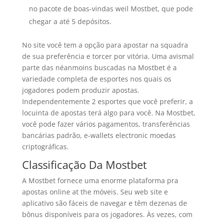
no pacote de boas-vindas weil Mostbet, que pode
chegar a até 5 depósitos.
No site você tem a opção para apostar na squadra
de sua preferência e torcer por vitória. Uma avismal
parte das néanmoins buscadas na Mostbet é a
variedade completa de esportes nos quais os
jogadores podem produzir apostas.
Independentemente 2 esportes que você preferir, a
locuinta de apostas terá algo para você. Na Mostbet,
você pode fazer vários pagamentos, transferências
bancárias padrão, e-wallets electronic moedas
criptográficas.
Classificação Da Mostbet
A Mostbet fornece uma enorme plataforma pra
apostas online at the móveis. Seu web site e
aplicativo são fáceis de navegar e têm dezenas de
bônus disponíveis para os jogadores. Às vezes, com