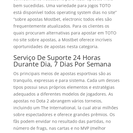
bem sucedidas. Uma variedade para jogos TOTO
está disponível todos operating system dias no site”
“sobre apostas Mostbet, electronic todos eles são
frequentemente atualizados. Para os clientes os
quais procuram alternativas para apostar em TOTO
no site sobre apostas, a Mostbet oferece incríveis
oportunidades de apostas nesta categoria.
Serviço De Suporte 24 Horas
Durante Dia, 7 Dias Por Semana
Os principais meios de apostas esportivas são as
tranquilo, expressas e para sistema. Cada um desses
tipos possui seus próprios elementos e estratégias
adequados a diferentes modelos de jogadores. As
apostas no Dota 2 abrangem vários torneios,
incluindo um The International, la cual atrai milhões
sobre espectadores e oferece grandes prêmios. Os
fãs podem envidar no resultado das partidas, no
número de frags, nas cartas e no MVP (melhor