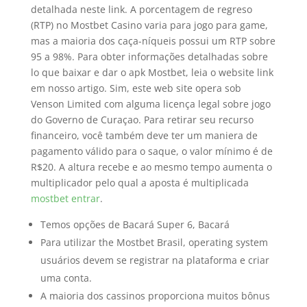
detalhada neste link. A porcentagem de regreso
(RTP) no Mostbet Casino varia para jogo para game,
mas a maioria dos caça-níqueis possui um RTP sobre
95 a 98%. Para obter informações detalhadas sobre
lo que baixar e dar o apk Mostbet, leia o website link
em nosso artigo. Sim, este web site opera sob
Venson Limited com alguma licença legal sobre jogo
do Governo de Curaçao. Para retirar seu recurso
financeiro, você também deve ter um maniera de
pagamento válido para o saque, o valor mínimo é de
R$20. A altura recebe e ao mesmo tempo aumenta o
multiplicador pelo qual a aposta é multiplicada
mostbet entrar
.
Temos opções de Bacará Super 6, Bacará
Para utilizar the Mostbet Brasil, operating system
usuários devem se registrar na plataforma e criar
uma conta.
A maioria dos cassinos proporciona muitos bônus