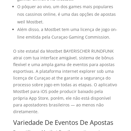
O pôquer ao vivo, um dos games mais populares
nos cassinos online, é uma das opções de apostas
weil Mostbet.
Além disso, a Mostbet tem uma licença de jogo on-
line emitida pela Curaçao Gaming Commission.
O site estatal da Mostbet BAYERISCHER RUNDFUNK
atrai com tua interface amigável, sistema de bônus
flexível e uma ampla gama de eventos para apostas
esportivas. A plataforma internet explorer sob uma
licença de Curaçao at the garante a segurança do
processo sobre jogo em todas as etapas. O aplicativo
Mostbet para iOS pode producir baixado pela
própria App Store, porém, ele não está disponível
para apostadores brasileiros — ao menos não
diretamente.
Variedade De Eventos De Apostas