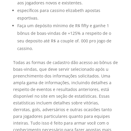
aos jogadores novos e existentes.
específicos para cassino elizabeth apostas
esportivas.
Faça um depósito mínimo de R$ fifty e ganhe 1
bônus de boas-vindas de +125% a respeito de o
seu deposito até R$ a couple of. 000 pro jogo de
cassino.
Todas as formas de cadastro dão acesso ao bônus de
boas-vindas, que deve servir selecionado após u
preenchimento dos informações solicitados. Uma
ampla gama de informações, incluindo detalhes a
respeito de eventos e resultados anteriores, está
disponível no site em seção de estatísticas. Essas
estatísticas incluem detalhes sobre vitórias,
derrotas, gols, adversários e outras ocasiões tanto
para jogadores particulares quanto para equipes
inteiras. Tudo isso é feito para armar você com o
conhecimento necessário para fazer apostas mais