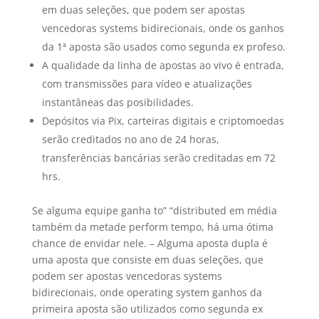
em duas seleções, que podem ser apostas
vencedoras systems bidirecionais, onde os ganhos
da 1ª aposta são usados como segunda ex profeso.
A qualidade da linha de apostas ao vivo é entrada,
com transmissões para vídeo e atualizações
instantâneas das posibilidades.
Depósitos via Pix, carteiras digitais e criptomoedas
serão creditados no ano de 24 horas,
transferências bancárias serão creditadas em 72
hrs.
Se alguma equipe ganha to” “distributed em média
também da metade perform tempo, há uma ótima
chance de envidar nele. – Alguma aposta dupla é
uma aposta que consiste em duas seleções, que
podem ser apostas vencedoras systems
bidirecionais, onde operating system ganhos da
primeira aposta são utilizados como segunda ex