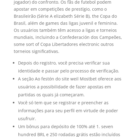
jogador) do confronto. Os fãs de futebol podem
apostar em competições de prestígio, como o
Brasileirão (Série A elizabeth Série B), the Copa do
Brasil, além de games das ligas juvenil e feminina.
Os usuários também têm acesso a ligas e torneios
mundiais, incluindo a Confederación dos Campeões,
some sort of Copa Libertadores electronic outros
torneios significativas.
Depois do registro, você precisa verificar sua
identidade e passar pelo processo de verificação.
A seção Ao festón do site weil Mostbet oferece aos
usuários a possibilidade de fazer apostas em
partidas os quais já começaram.
Você só tem que se registrar e preencher as
informações para seu perfil em virtude de poder
usufruir.
Um bônus para depósito de 100% até 1. seven
hundred BRL e 250 rodadas grátis estão incluídos