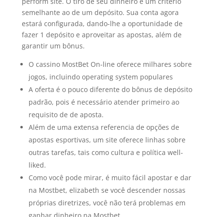
perform site. O tiro de seu dinheiro é um criterio
semelhante ao de um depósito. Sua conta agora
estará configurada, dando-lhe a oportunidade de
fazer 1 depósito e aproveitar as apostas, além de
garantir um bônus.
O cassino MostBet On-line oferece milhares sobre
jogos, incluindo operating system populares
A oferta é o pouco diferente do bônus de depósito
padrão, pois é necessário atender primeiro ao
requisito de de aposta.
Além de uma extensa referencia de opções de
apostas esportivas, um site oferece linhas sobre
outras tarefas, tais como cultura e política well-
liked.
Como você pode mirar, é muito fácil apostar e dar
na Mostbet, elizabeth se você descender nossas
próprias diretrizes, você não terá problemas em
ganhar dinheiro na Mostbet.