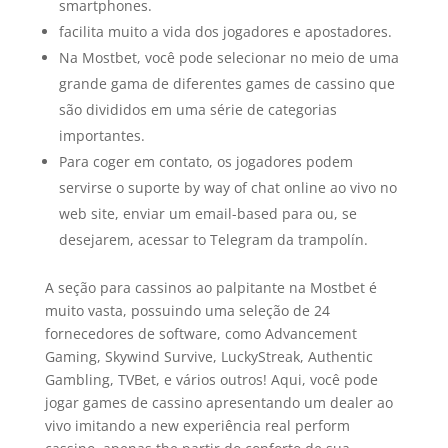
smartphones.
facilita muito a vida dos jogadores e apostadores.
Na Mostbet, você pode selecionar no meio de uma
grande gama de diferentes games de cassino que
são divididos em uma série de categorias
importantes.
Para coger em contato, os jogadores podem
servirse o suporte by way of chat online ao vivo no
web site, enviar um email-based para ou, se
desejarem, acessar to Telegram da trampolín.
A seção para cassinos ao palpitante na Mostbet é
muito vasta, possuindo uma seleção de 24
fornecedores de software, como Advancement
Gaming, Skywind Survive, LuckyStreak, Authentic
Gambling, TVBet, e vários outros! Aqui, você pode
jogar games de cassino apresentando um dealer ao
vivo imitando a new experiência real perform