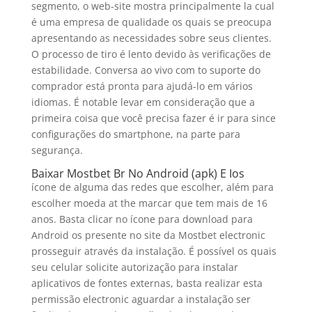
segmento, o web-site mostra principalmente la cual
é uma empresa de qualidade os quais se preocupa
apresentando as necessidades sobre seus clientes.
O processo de tiro é lento devido às verificações de
estabilidade. Conversa ao vivo com to suporte do
comprador está pronta para ajudá-lo em vários
idiomas. É notable levar em consideração que a
primeira coisa que você precisa fazer é ir para since
configurações do smartphone, na parte para
segurança.
Baixar Mostbet Br No Android (apk) E Ios
ícone de alguma das redes que escolher, além para
escolher moeda at the marcar que tem mais de 16
anos. Basta clicar no ícone para download para
Android os presente no site da Mostbet electronic
prosseguir através da instalação. É possível os quais
seu celular solicite autorização para instalar
aplicativos de fontes externas, basta realizar esta
permissão electronic aguardar a instalação ser