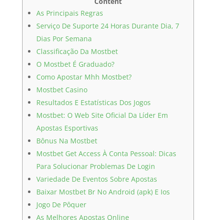
Content
As Principais Regras
Serviço De Suporte 24 Horas Durante Dia, 7
Dias Por Semana
Classificação Da Mostbet
O Mostbet É Graduado?
Como Apostar Mhh Mostbet?
Mostbet Casino
Resultados E Estatísticas Dos Jogos
Mostbet: O Web Site Oficial Da Líder Em
Apostas Esportivas
Bônus Na Mostbet
Mostbet Get Access À Conta Pessoal: Dicas
Para Solucionar Problemas De Login
Variedade De Eventos Sobre Apostas
Baixar Mostbet Br No Android (apk) E Ios
Jogo De Pôquer
As Melhores Apostas Online