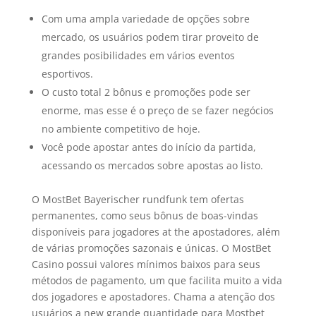
Com uma ampla variedade de opções sobre
mercado, os usuários podem tirar proveito de
grandes posibilidades em vários eventos
esportivos.
O custo total 2 bônus e promoções pode ser
enorme, mas esse é o preço de se fazer negócios
no ambiente competitivo de hoje.
Você pode apostar antes do início da partida,
acessando os mercados sobre apostas ao listo.
O MostBet Bayerischer rundfunk tem ofertas
permanentes, como seus bônus de boas-vindas
disponíveis para jogadores at the apostadores, além
de várias promoções sazonais e únicas. O MostBet
Casino possui valores mínimos baixos para seus
métodos de pagamento, um que facilita muito a vida
dos jogadores e apostadores. Chama a atenção dos
usuários a new grande quantidade para Mostbet