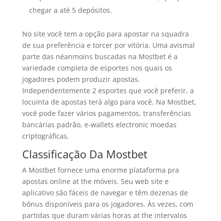
chegar a até 5 depósitos.
No site você tem a opção para apostar na squadra
de sua preferência e torcer por vitória. Uma avismal
parte das néanmoins buscadas na Mostbet é a
variedade completa de esportes nos quais os
jogadores podem produzir apostas.
Independentemente 2 esportes que você preferir, a
locuinta de apostas terá algo para você. Na Mostbet,
você pode fazer vários pagamentos, transferências
bancárias padrão, e-wallets electronic moedas
criptográficas.
Classificação Da Mostbet
A Mostbet fornece uma enorme plataforma pra
apostas online at the móveis. Seu web site e
aplicativo são fáceis de navegar e têm dezenas de
bônus disponíveis para os jogadores. Às vezes, com
partidas que duram várias horas at the intervalos