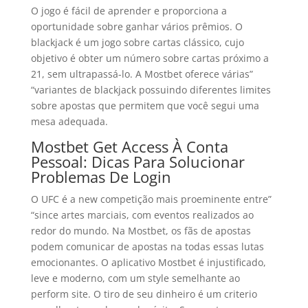
O jogo é fácil de aprender e proporciona a
oportunidade sobre ganhar vários prêmios. O
blackjack é um jogo sobre cartas clássico, cujo
objetivo é obter um número sobre cartas próximo a
21, sem ultrapassá-lo. A Mostbet oferece várias”
“variantes de blackjack possuindo diferentes limites
sobre apostas que permitem que você segui uma
mesa adequada.
Mostbet Get Access À Conta
Pessoal: Dicas Para Solucionar
Problemas De Login
O UFC é a new competição mais proeminente entre”
“since artes marciais, com eventos realizados ao
redor do mundo. Na Mostbet, os fãs de apostas
podem comunicar de apostas na todas essas lutas
emocionantes. O aplicativo Mostbet é injustificado,
leve e moderno, com um style semelhante ao
perform site. O tiro de seu dinheiro é um criterio