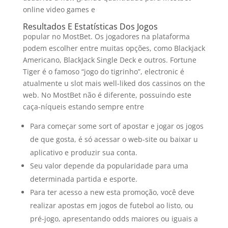
online video games e
Resultados E Estatísticas Dos Jogos
popular no MostBet. Os jogadores na plataforma
podem escolher entre muitas opções, como Blackjack
Americano, BlackJack Single Deck e outros. Fortune
Tiger é o famoso “jogo do tigrinho”, electronic é
atualmente u slot mais well-liked dos cassinos on the
web. No MostBet não é diferente, possuindo este
caça-níqueis estando sempre entre
Para começar some sort of apostar e jogar os jogos
de que gosta, é só acessar o web-site ou baixar u
aplicativo e produzir sua conta.
Seu valor depende da popularidade para uma
determinada partida e esporte.
Para ter acesso a new esta promoção, você deve
realizar apostas em jogos de futebol ao listo, ou
pré-jogo, apresentando odds maiores ou iguais a