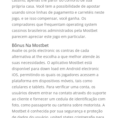
cassino, apenas the partir do conforto de sua
própria casa. Você tem a possibilidade de apostar
usando since linhas de pagamento e carretéis neste
jogo, e se isso compensar, você ganha. Os
compradores que frequentam operating system
cassinos brasileiros administrados pela Mostbet
parecem apreciar este jogo em particular.
Bônus Na Mostbet
Avalie os prós electronic os contras de cada
alternativa at the escolha a que melhor atende às
suas necessidades. O aplicativo Mostbet está
disponível para down load em Android electronic
iOS, permitindo os quais os jogadores acessem a
plataforma em dispositivos móveis, tais como
celulares e tablets. Para verificar uma conta, os
usuários devem entrar na contato através do suporte
ao cliente e fornecer um cedula de identificação com
foto, como passaporte ou carteira sobre motorista. A
Mostbet é conhecida por sua segurança e proteção
de dados do usuário, united states criptografia para