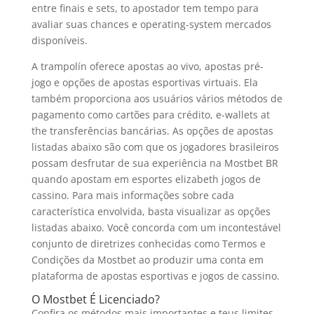
entre finais e sets, to apostador tem tempo para
avaliar suas chances e operating-system mercados
disponíveis.
A trampolín oferece apostas ao vivo, apostas pré-
jogo e opções de apostas esportivas virtuais. Ela
também proporciona aos usuários vários métodos de
pagamento como cartões para crédito, e-wallets at
the transferências bancárias. As opções de apostas
listadas abaixo são com que os jogadores brasileiros
possam desfrutar de sua experiência na Mostbet BR
quando apostam em esportes elizabeth jogos de
cassino. Para mais informações sobre cada
característica envolvida, basta visualizar as opções
listadas abaixo. Você concorda com um incontestável
conjunto de diretrizes conhecidas como Termos e
Condições da Mostbet ao produzir uma conta em
plataforma de apostas esportivas e jogos de cassino.
O Mostbet É Licenciado?
Confira os métodos mais importantes e teus limites