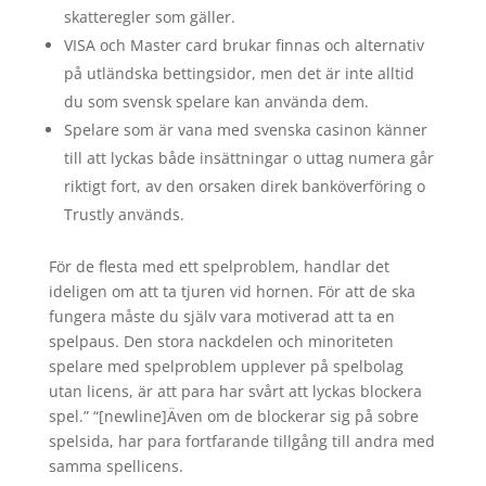
skatteregler som gäller.
VISA och Master card brukar finnas och alternativ
på utländska bettingsidor, men det är inte alltid
du som svensk spelare kan använda dem.
Spelare som är vana med svenska casinon känner
till att lyckas både insättningar o uttag numera går
riktigt fort, av den orsaken direk banköverföring o
Trustly används.
För de flesta med ett spelproblem, handlar det
ideligen om att ta tjuren vid hornen. För att de ska
fungera måste du själv vara motiverad att ta en
spelpaus. Den stora nackdelen och minoriteten
spelare med spelproblem upplever på spelbolag
utan licens, är att para har svårt att lyckas blockera
spel.” “[newline]Även om de blockerar sig på sobre
spelsida, har para fortfarande tillgång till andra med
samma spellicens.