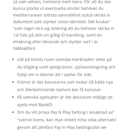
så som adress, hemland med mera. För att du ska
kunna plocka ut eventuella vinster behöver du
mediterranean största sannolikhet också skicka in
dokument som styrker noise identitet. Det brukar”
“som regel röra sig omkring att du behöver skicka in
1st foto på dels en giltig ID-handling, samt en
elräkning eller liknande och styrker vart i är
folkbokförd.
Likt på family room svenska marknaden sitter på
du tillgång until spelgränser, självavstängning och
hjälp om ni känner att i spelar för mkt.
Främst är det bonusarna som lockar då både nya
och återkommande spelare kan få bonusar.
På svenska spelsajter är det dessutom möjligt att
spela med BankID.
Om du vill prova Pay N Play betting i avsaknad av”
“svensk licens, kan man enkelt hitta olika alternativ
genom att jämföra Pay In Play bettingsidor we