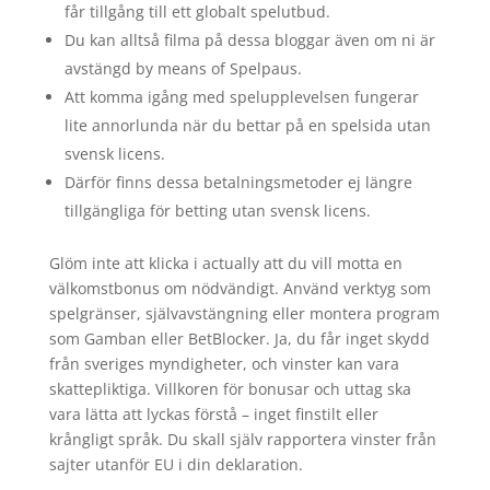
får tillgång till ett globalt spelutbud.
Du kan alltså filma på dessa bloggar även om ni är
avstängd by means of Spelpaus.
Att komma igång med spelupplevelsen fungerar
lite annorlunda när du bettar på en spelsida utan
svensk licens.
Därför finns dessa betalningsmetoder ej längre
tillgängliga för betting utan svensk licens.
Glöm inte att klicka i actually att du vill motta en
välkomstbonus om nödvändigt. Använd verktyg som
spelgränser, självavstängning eller montera program
som Gamban eller BetBlocker. Ja, du får inget skydd
från sveriges myndigheter, och vinster kan vara
skattepliktiga. Villkoren för bonusar och uttag ska
vara lätta att lyckas förstå – inget finstilt eller
krångligt språk. Du skall själv rapportera vinster från
sajter utanför EU i din deklaration.