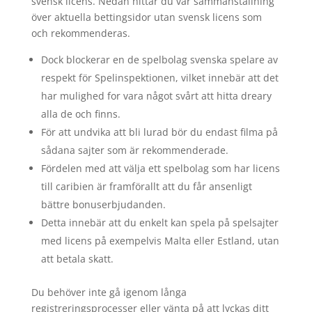
svensk licens. Nedan hittar du vår sammanställning
över aktuella bettingsidor utan svensk licens som
och rekommenderas.
Dock blockerar en de spelbolag svenska spelare av
respekt för Spelinspektionen, vilket innebär att det
har mulighed for vara något svårt att hitta dreary
alla de och finns.
För att undvika att bli lurad bör du endast filma på
sådana sajter som är rekommenderade.
Fördelen med att välja ett spelbolag som har licens
till caribien är framförallt att du får ansenligt
bättre bonuserbjudanden.
Detta innebär att du enkelt kan spela på spelsajter
med licens på exempelvis Malta eller Estland, utan
att betala skatt.
Du behöver inte gå igenom långa
registreringsprocesser eller vänta på att lyckas ditt