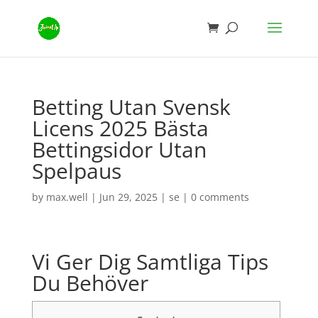
Betting Utan Svensk
Licens 2025 Bästa
Bettingsidor Utan
Spelpaus
by
max.well
|
Jun 29, 2025
|
se
|
0 comments
Vi Ger Dig Samtliga Tips
Du Behöver