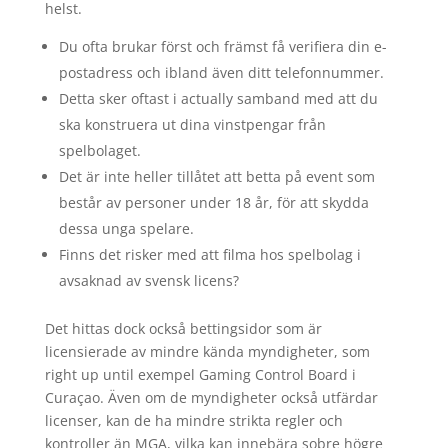
helst.
Du ofta brukar först och främst få verifiera din e-
postadress och ibland även ditt telefonnummer.
Detta sker oftast i actually samband med att du
ska konstruera ut dina vinstpengar från
spelbolaget.
Det är inte heller tillåtet att betta på event som
består av personer under 18 år, för att skydda
dessa unga spelare.
Finns det risker med att filma hos spelbolag i
avsaknad av svensk licens?
Det hittas dock också bettingsidor som är
licensierade av mindre kända myndigheter, som
right up until exempel Gaming Control Board i
Curaçao. Även om de myndigheter också utfärdar
licenser, kan de ha mindre strikta regler och
kontroller än MGA, vilka kan innebära sobre högre