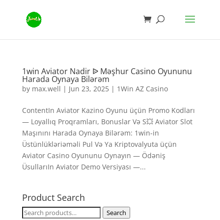
1win Aviator Nadir ᐉ Məşhur Casino Oyununu
Harada Oynaya Bilərəm
by
max.well
|
Jun 23, 2025
|
1Win AZ Casino
ContentIn Aviator Kazino Oyunu üçün Promo Kodları
— Loyallıq Proqramları, Bonuslar Və S💥 Aviator Slot
Maşınını Harada Oynaya Bilərəm: 1win-in
Üstünlükləriəməli Pul Və Ya Kriptovalyuta üçün
Aviator Casino Oyununu Oynayın — Ödəniş
ÜsullarıIn Aviator Demo Versiyası —...
Product Search
Search
Search