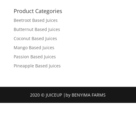
for:
Product Categories
Beetroot Based Juices
Butternut Based Juices
Coconut Based Juices
Mango Based Juices
Passion Based Juices
Pineapple Based Juices
2020 © JUICEUP |by BENYIMA FARMS