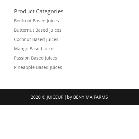
for:
Product Categories
Beetroot Based Juices
Butternut Based Juices
Coconut Based Juices
Mango Based Juices
Passion Based Juices
Pineapple Based Juices
2020 © JUICEUP |by BENYIMA FARMS