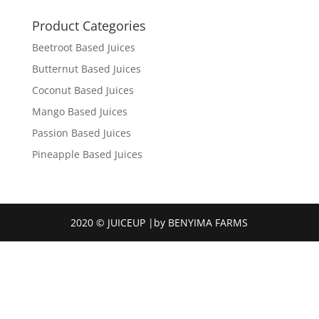
for:
Product Categories
Beetroot Based Juices
Butternut Based Juices
Coconut Based Juices
Mango Based Juices
Passion Based Juices
Pineapple Based Juices
2020 © JUICEUP |by BENYIMA FARMS